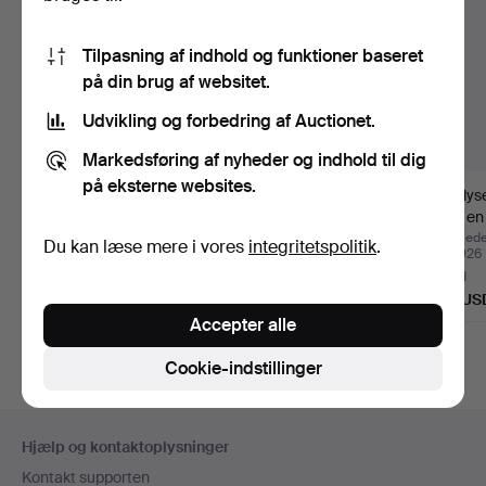
Tilpasning af indhold og funktioner baseret
på din brug af websitet.
Udvikling og forbedring af Auctionet.
Markedsføring af nyheder og indhold til dig
på eksterne websites.
Lysekrone med
Art Déco lampe med
Lille l
prismekrystalophæng,
plastiske fugle, Frankr…
som en 
Frankri…
Opnåede hammerslag 26
Opnåede hammerslag 23
Opnåede
Du kan læse mere i vores
integritetspolitik
.
jul 2026
jul 2026
jul 2026
2 bud
4 bud
4 bud
36 USD
370 USD
159 US
Accepter alle
Cookie-indstillinger
Sidefodsnavigation
Hjælp og kontaktoplysninger
Kontakt supporten