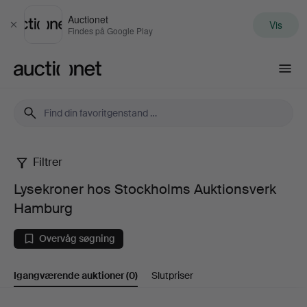
Auctionet
Vis
Luk
Findes på Google Play
Auctionet.com
Filtrer
Lysekroner
Lysekroner hos Stockholms Auktionsverk
hos
Hamburg
Stockholms
Overvåg søgning
Auktionsverk
Igangværende auktioner
(0)
Slutpriser
Hamburg