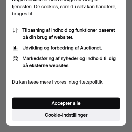
tjenesten. De cookies, som du selv kan håndtere,
bruges til:
Tilpasning af indhold og funktioner baseret
på din brug af websitet.
Udvikling og forbedring af Auctionet.
SOFFGRUPPE. 3 dele,
Markedsføring af nyheder og indhold til dig
eg/tekstil, 60/70-tall…
på eksterne websites.
6 dage
Vurdering
106 USD
Du kan læse mere i vores
integritetspolitik
.
Overvåg søgning
Accepter alle
Du kan også søge i
vores arkiv med afsluttede
auktioner
.
Cookie-indstillinger