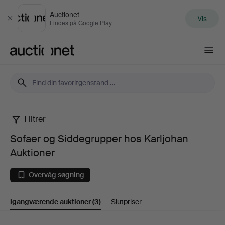
Auctionet
Vis
Luk
Findes på Google Play
Auctionet.com
Filtrer
Sofaer
Sofaer og Siddegrupper hos Karljohan
og
Auktioner
Siddegrupper
Overvåg søgning
hos
Igangværende auktioner
(3)
Slutpriser
Karljohan