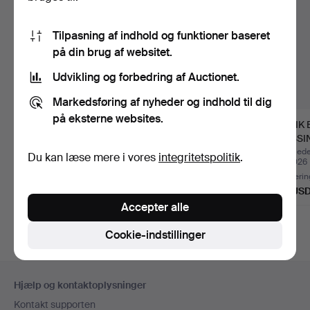
Tilpasning af indhold og funktioner baseret
på din brug af websitet.
Udvikling og forbedring af Auctionet.
Markedsføring af nyheder og indhold til dig
på eksterne websites.
ANTIK ÆSKE AF
HEALS MID CENTURY
ANTIK 
EGETRÆ FRA 1800-
2-DØRS KLÆDESKAB.
MESSI
TALLET MED U…
Opnåede hammerslag 6
Opnåede hammerslag 29
Opnåede
Du kan læse mere i vores
integritetspolitik
.
aug 2026
jul 2026
jul 2026
Vurdering
Vurdering
Vurderin
54 USD
101 USD
115 US
Accepter alle
Cookie-indstillinger
Sidefodsnavigation
Hjælp og kontaktoplysninger
Kontakt supporten