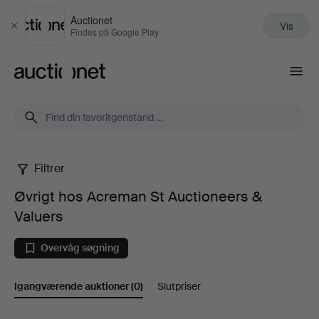
Auctionet
Vis
Luk
Findes på Google Play
Auctionet.com
Filtrer
Øvrigt
Øvrigt hos Acreman St Auctioneers &
hos
Valuers
Acreman
Overvåg søgning
St
Igangværende auktioner
(0)
Slutpriser
Auctioneers