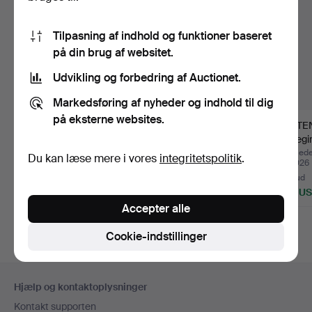
Tilpasning af indhold og funktioner baseret
på din brug af websitet.
Udvikling og forbedring af Auctionet.
Markedsføring af nyheder og indhold til dig
på eksterne websites.
SAMLING
KASK, M/1886 til
KAPTE
UNIFORMSTILBEHØR.
menige ved Skånska
Dalregi
Dragon…
tallet…
Opnåede hammerslag 25
Opnåede hammerslag 25
Opnåede
Du kan læse mere i vores
integritetspolitik
.
jul 2026
jul 2026
jul 2026
10 bud
34 bud
28 bud
201 USD
444 USD
360 U
Accepter alle
Cookie-indstillinger
Sidefodsnavigation
Hjælp og kontaktoplysninger
Kontakt supporten