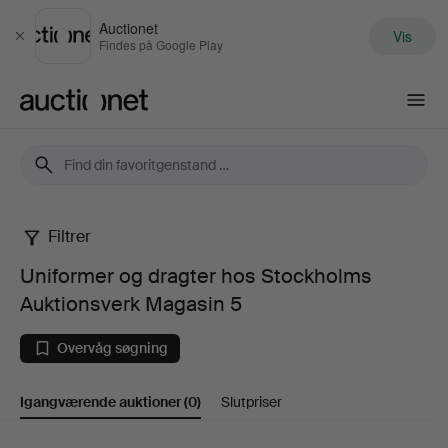
Auctionet
Vis
Luk
Findes på Google Play
Auctionet.com
Filtrer
Uniformer
Uniformer og dragter hos Stockholms
og
Auktionsverk Magasin 5
dragter
Overvåg søgning
hos
Igangværende auktioner
(0)
Slutpriser
Stockholms