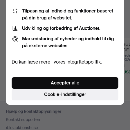
Tilpasning af indhold og funktioner baseret
på din brug af websitet.
Udvikling og forbedring af Auctionet.
Markedsføring af nyheder og indhold til dig
VÆGLAMPER, ET PAR,
VÆGBELYSNING,
VÆGGL
på eksterne websites.
TERZANI.
ASEA-SKANDIA, TRE
PLADE 
STK., 1900…
Opnåede hammerslag 30
Opnåede hammerslag 8
Opnåede
jul 2026
jul 2026
maj 202
Du kan læse mere i vores
integritetspolitik
.
13 bud
1 bud
7 bud
233 USD
106 USD
132 US
Accepter alle
Cookie-indstillinger
Sidefodsnavigation
Hjælp og kontaktoplysninger
Kontakt supporten
Alle auktionshuse