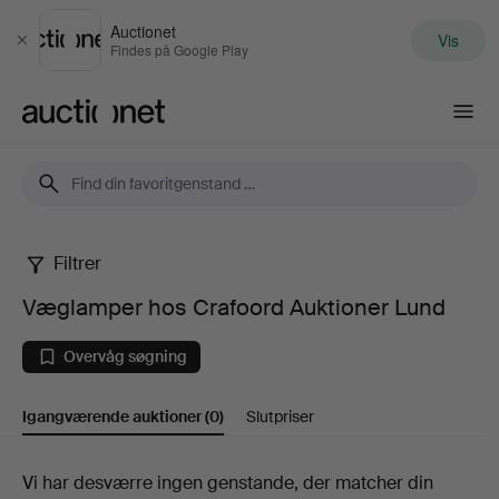
Auctionet
Vis
Luk
Findes på Google Play
Auctionet.com
Filtrer
Væglamper
Væglamper hos Crafoord Auktioner Lund
hos
Overvåg søgning
Crafoord
Igangværende auktioner
(0)
Slutpriser
Auktioner
Lund
Igangværende
Vi har desværre ingen genstande, der matcher din