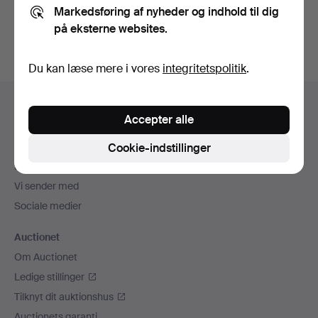
Markedsføring af nyheder og indhold til dig
auktioner
.
på eksterne websites.
Du kan læse mere i vores
integritetspolitik
.
Sidefodsnavigation
Hjælp og kontaktoplysninger
Accepter alle
Kontakt supporten
Alle auktionshuse
Cookie-indstillinger
Betalingsmuligheder
Vi sender med
Sociale medier
Auctionet
Om Auctionet
Ledige stillinger
Tilknyt dit auktionshus
Auctionets garanti