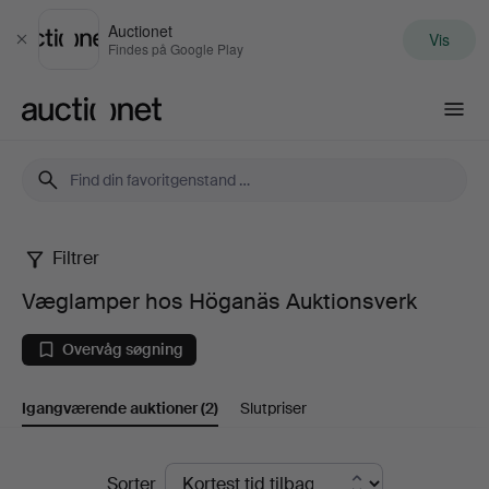
Auctionet
Vis
Luk
Findes på Google Play
Auctionet.com
Filtrer
Væglamper
Væglamper hos Höganäs Auktionsverk
hos
Overvåg søgning
Höganäs
Igangværende auktioner
(2)
Slutpriser
Auktionsverk
Igangværende
Sorter