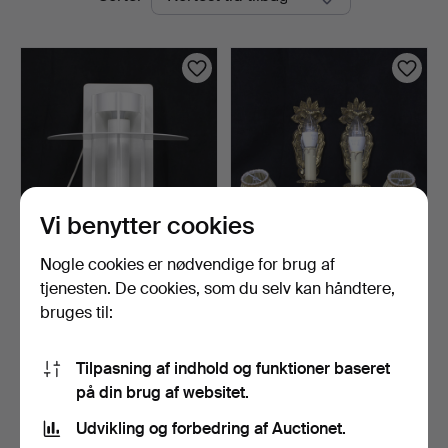
auktioner
Vi benytter cookies
Nogle cookies er nødvendige for brug af
JOACHIM LEPPER.
VÆGSPEJLLAMPETTER,
Væglampe, 1 stk., "Saturn"…
et par, messing, én lys…
tjenesten. De cookies, som du selv kan håndtere,
1 dag
6 dage
bruges til:
Vurdering
Vurdering
116 USD
53 USD
Tilpasning af indhold og funktioner baseret
på din brug af websitet.
Overvåg søgning
Udvikling og forbedring af Auctionet.
Du kan også søge i
vores arkiv med afsluttede