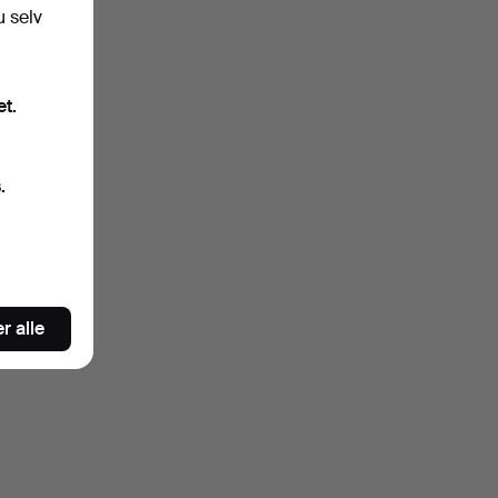
u selv
et.
.
r alle