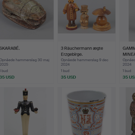
SKARABÉ.
3 Räuchermann ægte
GAMM
Erzgebirge.
MINE
MALM
Opnåede hammerslag 30 maj
Opnåede hammerslag 9 dec
Opnåed
2025
2024
2024
1 bud
1 bud
1 bud
35 USD
35 USD
35 U