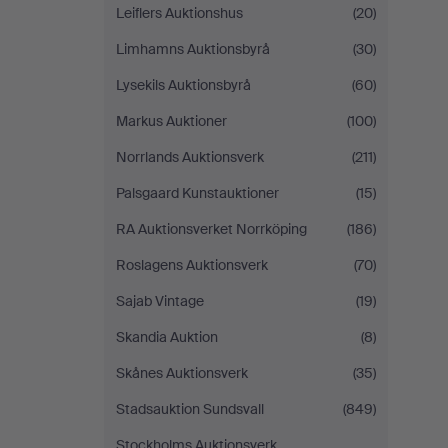
Leiflers Auktionshus
(20)
Limhamns Auktionsbyrå
(30)
Lysekils Auktionsbyrå
(60)
Markus Auktioner
(100)
Norrlands Auktionsverk
(211)
Palsgaard Kunstauktioner
(15)
RA Auktionsverket Norrköping
(186)
Roslagens Auktionsverk
(70)
Sajab Vintage
(19)
Skandia Auktion
(8)
Skånes Auktionsverk
(35)
Stadsauktion Sundsvall
(849)
Stockholms Auktionsverk