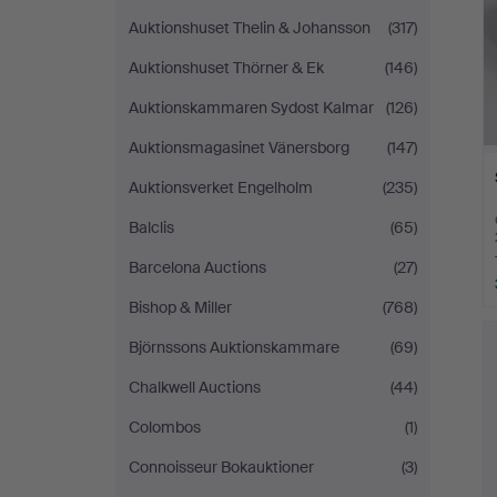
Auktionshuset Thelin & Johansson
(317)
Auktionshuset Thörner & Ek
(146)
Auktionskammaren Sydost Kalmar
(126)
Auktionsmagasinet Vänersborg
(147)
Auktionsverket Engelholm
(235)
Balclis
(65)
Barcelona Auctions
(27)
Bishop & Miller
(768)
Björnssons Auktionskammare
(69)
Chalkwell Auctions
(44)
Colombos
(1)
Connoisseur Bokauktioner
(3)