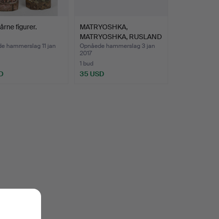
årne figurer.
MATRYOSHKA,
MATRYOSHKA, RUSLAND
1970'ERNE.
e hammerslag 11 jan
Opnåede hammerslag 3 jan
2017
1 bud
D
35 USD