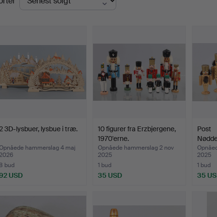
orter
2 3D-lysbuer, lysbue i træ.
10 figurer fra Erzbjergene,
Post
1970'erne.
Nødde
Erzbje
Opnåede hammerslag 4 maj
Opnåede hammerslag 2 nov
Opnåed
2026
2025
2025
8 bud
1 bud
1 bud
92 USD
35 USD
35 U