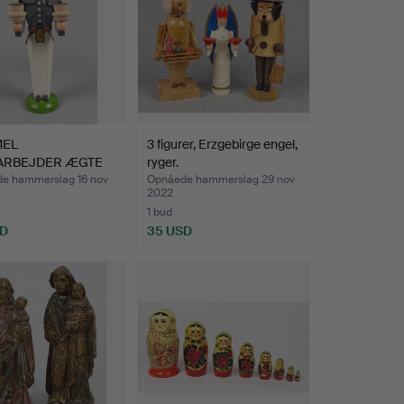
EL
3 figurer, Erzgebirge engel,
ARBEJDER ÆGTE
ryger.
BJERGE.
e hammerslag 16 nov
Opnåede hammerslag 29 nov
2022
1 bud
SD
35 USD