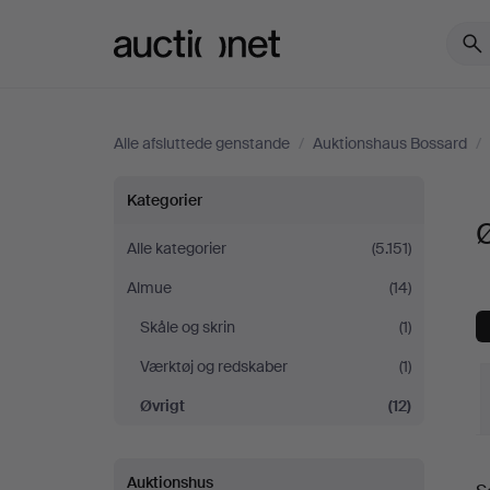
Auctionet.com
Alle afsluttede genstande
/
Auktionshaus Bossard
/
Øvrigt
Kategorier
hos
Alle kategorier
(5.151)
Almue
(14)
Auktionshaus
Skåle og skrin
(1)
Bossard
Værktøj og redskaber
(1)
Øvrigt
(12)
S
Auktionshus