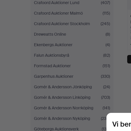
Crafoord Auktioner Lund
(407)
Crafoord Auktioner Malmö
(115)
Crafoord Auktioner Stockholm
(245)
Dreweatts Online
(8)
Ekenbergs Auktioner
(4)
Falun Auktionsbyrå
(82)
Formstad Auktioner
(151)
Garpenhus Auktioner
(330)
Gomér & Andersson Jönköping
(24)
Gomér & Andersson Linköping
(703)
Gomér & Andersson Norrköping
(141)
Gomér & Andersson Nyköping
(238)
Vi be
Göteborgs Auktionsverk
(134)