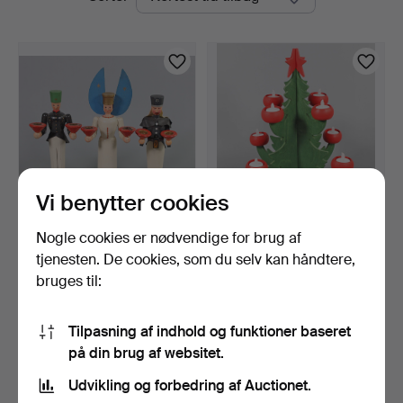
auktioner
Vi benytter cookies
Nogle cookies er nødvendige for brug af
LYSEENGEL OG
JULETRÆ MED LED-
BJERGMÆND, Erzgebirge
BELYSNING.
tjenesten. De cookies, som du selv kan håndtere,
1970'er…
2 dage
2 dage
bruges til:
Vurdering
Vurdering
47 USD
47 USD
Tilpasning af indhold og funktioner baseret
på din brug af websitet.
Overvåg søgning
Udvikling og forbedring af Auctionet.
Du kan også søge i
vores arkiv med afsluttede