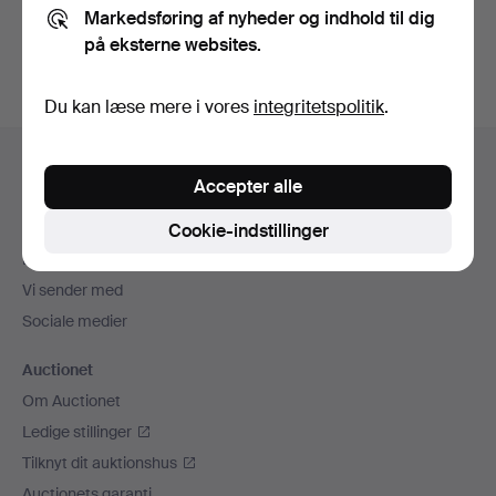
Markedsføring af nyheder og indhold til dig
auktioner
.
på eksterne websites.
Du kan læse mere i vores
integritetspolitik
.
Sidefodsnavigation
Hjælp og kontaktoplysninger
Accepter alle
Kontakt supporten
Alle auktionshuse
Cookie-indstillinger
Betalingsmuligheder
Vi sender med
Sociale medier
Auctionet
Om Auctionet
Ledige stillinger
Tilknyt dit auktionshus
Auctionets garanti