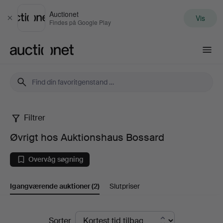
Auctionet
Vis
Luk
Findes på Google Play
Auctionet.com
Filtrer
Øvrigt
Øvrigt hos Auktionshaus Bossard
hos
Overvåg søgning
Auktionshaus
Igangværende auktioner
(2)
Slutpriser
Bossard
Igangværende
Sorter