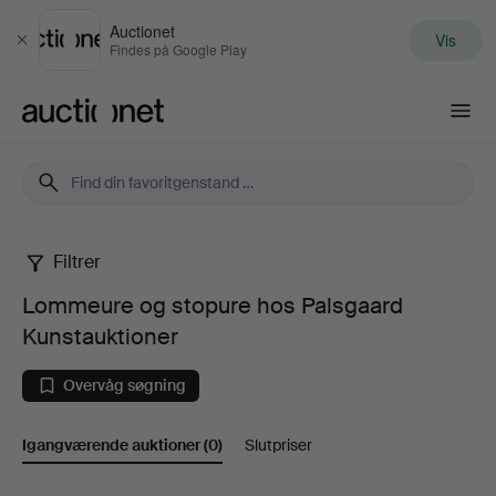
Auctionet
Vis
Luk
Findes på Google Play
Auctionet.com
Filtrer
Lommeure
Lommeure og stopure hos Palsgaard
og
Kunstauktioner
stopure
Overvåg søgning
hos
Igangværende auktioner
(0)
Slutpriser
Palsgaard