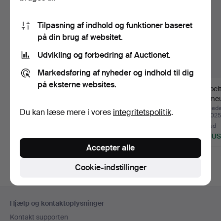
Tilpasning af indhold og funktioner baseret
på din brug af websitet.
Udvikling og forbedring af Auctionet.
Markedsføring af nyheder og indhold til dig
på eksterne websites.
LONGINES, dobbelt
Gammelt lommeur,
Dobbelt
kapslet lommeur, 18 kt
Revue Thommen.
lommeur
g…
Opnåede hammerslag 21
Opnåede hammerslag 15
Opnåede
Du kan læse mere i vores
integritetspolitik
.
dec 2025
sep 2025
jan 2025
18 bud
3 bud
20 bud
2.292 USD
56 USD
930 U
Accepter alle
Cookie-indstillinger
Sidefodsnavigation
Hjælp og kontaktoplysninger
Kontakt supporten