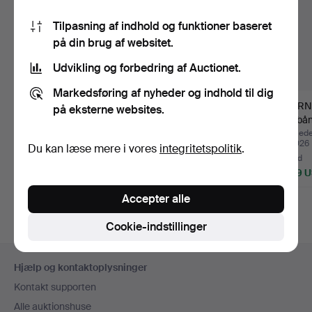
Tilpasning af indhold og funktioner baseret
på din brug af websitet.
Udvikling og forbedring af Auctionet.
Markedsføring af nyheder og indhold til dig
WIWEN NILSSON.
ARMBÅND. 18K guld.
BJÖRN
på eksterne websites.
Armbånd, sterlingsølv,
Bismarck. Stemplet
Armbån
Lund…
IPO,…
18K gu
Opnåede hammerslag 9
Opnåede hammerslag 2
Opnåede
aug 2026
aug 2026
jul 2026
Du kan læse mere i vores
integritetspolitik
.
8 bud
9 bud
16 bud
1.107 USD
2.424 USD
2.319 
Udvalgt
Accepter alle
genstand
Cookie-indstillinger
Sidefodsnavigation
Hjælp og kontaktoplysninger
Kontakt supporten
Alle auktionshuse