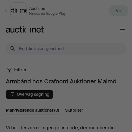
Auctionet
Vis
Luk
Findes på Google Play
Auctionet.com
Filtrer
Armbånd
Armbånd hos Crafoord Auktioner Malmö
hos
Overvåg søgning
Crafoord
Igangværende auktioner
(0)
Slutpriser
Auktioner
Malmö
Igangværende
Vi har desværre ingen genstande, der matcher din