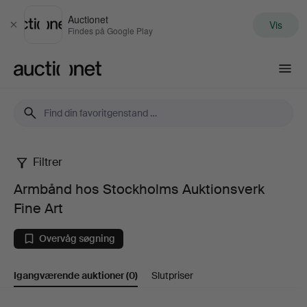
Auctionet
Vis
Luk
Findes på Google Play
Auctionet.com
Filtrer
Armbånd
Armbånd hos Stockholms Auktionsverk
hos
Fine Art
Stockholms
Overvåg søgning
Auktionsverk
Igangværende auktioner
(0)
Slutpriser
Fine