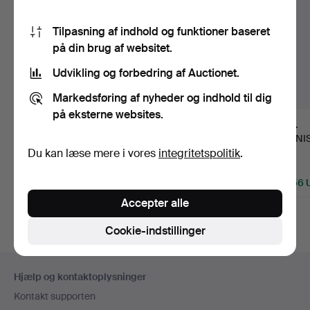
Tilpasning af indhold og funktioner baseret
på din brug af websitet.
Udvikling og forbedring af Auctionet.
Markedsføring af nyheder og indhold til dig
på eksterne websites.
1106
.
ARMBAND, 18K
1021
.
BULGARI.
1198
.
guld og frøperler med
Armbånd, 18K guld,
TENNI
Du kan læse mere i vores
integritetspolitik
.
en mini…
Rom, 1960-tall…
hvidgu
diamant
Solgt
Solgt
Solgt
1.266 USD
10.337 USD
6.856 
Accepter alle
Cookie-indstillinger
Sidefodsnavigation
Hjælp og kontaktoplysninger
Kontakt supporten