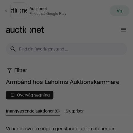
Auctionet
Vis
Luk
Findes på Google Play
Auctionet.com
Filtrer
Armbånd
Armbånd hos Laholms Auktionskammare
hos
Overvåg søgning
Laholms
Igangværende auktioner
(0)
Slutpriser
Auktionskammare
Igangværende
Vi har desværre ingen genstande, der matcher din