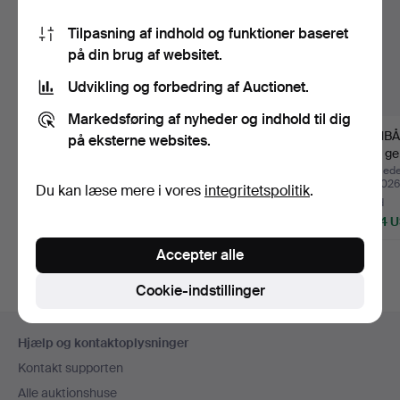
Tilpasning af indhold og funktioner baseret
på din brug af websitet.
Udvikling og forbedring af Auctionet.
Markedsføring af nyheder og indhold til dig
WIWEN NILSSON.
ARMBÅND GULD
ARMBÅN
på eksterne websites.
Armbånd, sterlingsølv,
MINDST 18 K 44,5 G.
med ge
stav…
dekor 
Opnåede hammerslag 22
Opnåede hammerslag 15
Opnåede
jun 2026
jun 2026
jun 2026
Du kan læse mere i vores
integritetspolitik
.
6 bud
1 bud
3 bud
998 USD
3.572 USD
1.424 
Accepter alle
Cookie-indstillinger
Sidefodsnavigation
Hjælp og kontaktoplysninger
Kontakt supporten
Alle auktionshuse