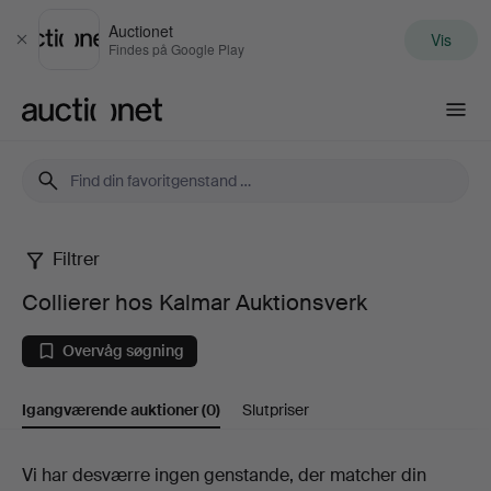
Auctionet
Vis
Luk
Findes på Google Play
Auctionet.com
Filtrer
Collierer
Collierer hos Kalmar Auktionsverk
hos
Overvåg søgning
Kalmar
Igangværende auktioner
(0)
Slutpriser
Auktionsverk
Igangværende
Vi har desværre ingen genstande, der matcher din