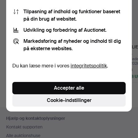
Tilpasning af indhold og funktioner baseret
på din brug af websitet.
Udvikling og forbedring af Auctionet.
Markedsføring af nyheder og indhold til dig
COLLIER, granat/sølv.
HALSKÆDE, angiveligt
COLLIER
på eksterne websites.
perler, blå agat, ony…
guld.
Opnåede hammerslag 2 jul
Opnåede hammerslag 5
Opnåede
2026
jun 2026
maj 202
Du kan læse mere i vores
integritetspolitik
.
15 bud
4 bud
5 bud
132 USD
85 USD
1.423 
Accepter alle
Cookie-indstillinger
Sidefodsnavigation
Hjælp og kontaktoplysninger
Kontakt supporten
Alle auktionshuse