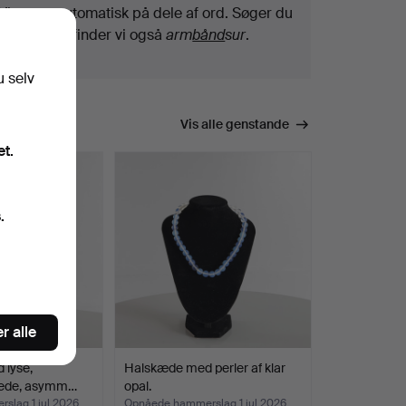
Vi søger automatisk på dele af ord. Søger du
efter
bånd
, finder vi også
arm
bånd
sur
.
u selv
Vis alle genstande
et.
.
r alle
 lyse,
Halskæde med perler af klar
vede, asymm…
opal.
slag 1 jul 2026
Opnåede hammerslag 1 jul 2026