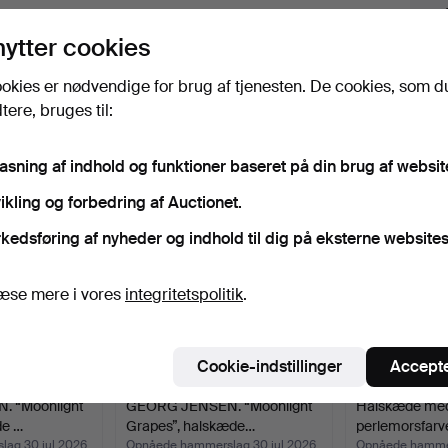
lik på
“Overvåg søgning”
herover for at få besked
nytter cookies
i e-mail, så snart vi får den.
okies er nødvendige for brug af tjenesten. De cookies, som d
ere, bruges til:
iv, der matcher din søgning
pasning af indhold og funktioner baseret på din brug af websit
ikling og forbedring af Auctionet.
kedsføring af nyheder og indhold til dig på eksterne websites
æse mere i vores
integritetspolitik
.
Cookie-indstillinger
Accepte
 “Moonlight
GEORG JENSEN. “Moonlight
Halskæde med
de …
Grapes”, halskæde…
perlemorsfar
ag 30 jul 2026
Opnåede hammerslag 30 jul 2026
Opnåede hammer