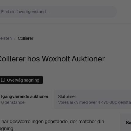
elsten
/
Collierer
ollierer hos Woxholt Auktioner
Overvåg søgning
Igangværende auktioner
Slutpriser
0 genstande
Vores arkiv med over 4 470 000 genst
Igangværende
i har desværre ingen genstande, der matcher din
Sø
uktioner
øgning.