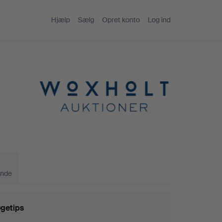
Hjælp
Sælg
Opret konto
Log ind
ande
getips