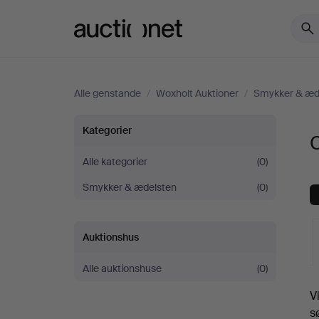
Auctionet.com
Alle genstande
/
Woxholt Auktioner
/
Smykker & æd
Collierer
Kategorier
C
hos
Alle kategorier
(0)
Smykker & ædelsten
(0)
Woxholt
Auktioner
Auktionshus
Alle auktionshuse
(0)
V
a
s