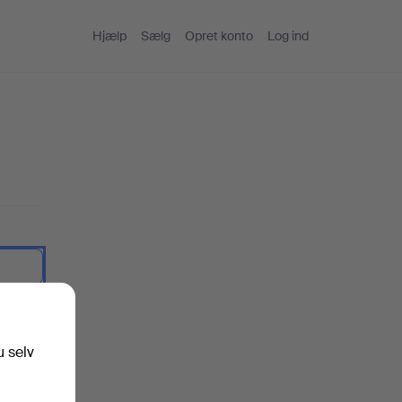
Hjælp
Sælg
Opret konto
Log ind
artekst.
u selv