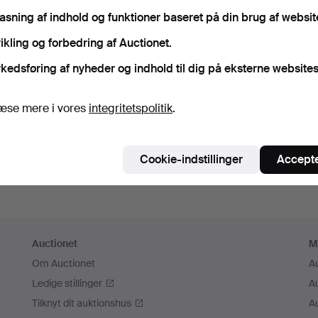
sk mig
pasning af indhold og funktioner baseret på din brug af websit
ikling og forbedring af Auctionet.
Log ind
kedsføring af nyheder og indhold til dig på eksterne websites
eller log ind via Facebook her
æse mere i vores
integritetspolitik
.
Fortsæt med Facebook
Cookie-indstillinger
Accepte
Auctionet
M
Om Auctionet
A
Ledige stillinger
A
Tilknyt dit auktionshus
A