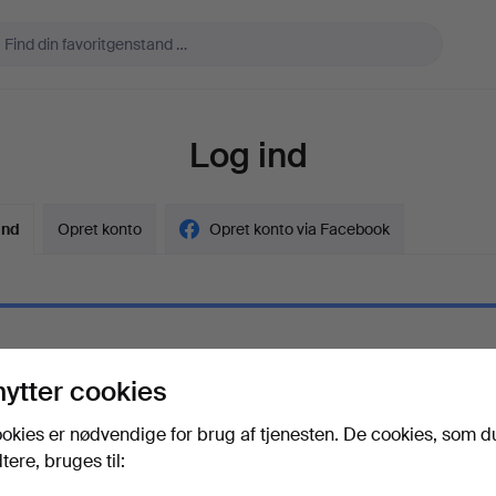
Log ind
ind
Opret konto
Opret konto via Facebook
l
nytter cookies
gskode
Vis adgangskode i kl
okies er nødvendige for brug af tjenesten. De cookies, som d
ere, bruges til:
adgangskoden?