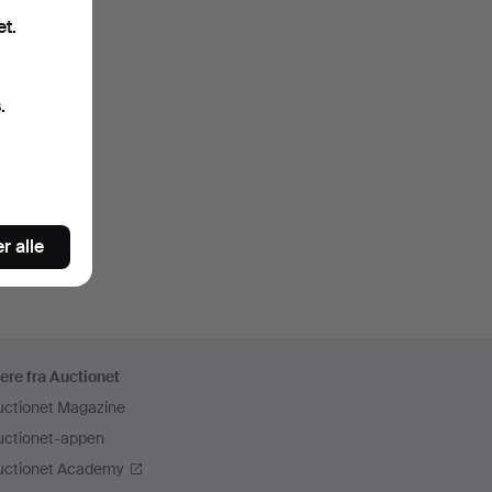
et.
.
r alle
ere fra Auctionet
uctionet Magazine
uctionet-appen
uctionet Academy