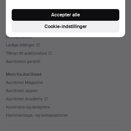
Vi sender med
Accepter alle
Sociale medier
Cookie-indstillinger
Auctionet
Om Auctionet
Ledige stillinger
Tilknyt dit auktionshus
Auctionets garanti
Mere fra Auctionet
Auctionet Magazine
Auctionet-appen
Auctionet Academy
Kunstnere og designere
Hammerslags- og temaauktioner