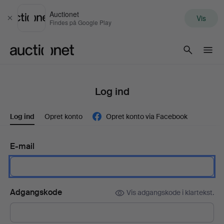
Auctionet
Vis
Luk
Findes på Google Play
Auctionet.com
Log ind
Log ind
Opret konto
Opret konto via Facebook
E-mail
Adgangskode
Vis adgangskode i klartekst.