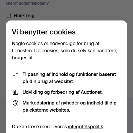
Glemt adgangskoden?
Husk mig
Vi benytter cookies
Log ind
Nogle cookies er nødvendige for brug af
eller log ind via Facebook her
tjenesten. De cookies, som du selv kan håndtere,
bruges til:
Fortsæt med Facebook
Tilpasning af indhold og funktioner baseret
på din brug af websitet.
Udvikling og forbedring af Auctionet.
Sidefodsnavigation
Markedsføring af nyheder og indhold til dig
Hjælp og kontaktoplysninger
på eksterne websites.
Kontakt supporten
Alle auktionshuse
Du kan læse mere i vores
integritetspolitik
.
Betalingsmuligheder