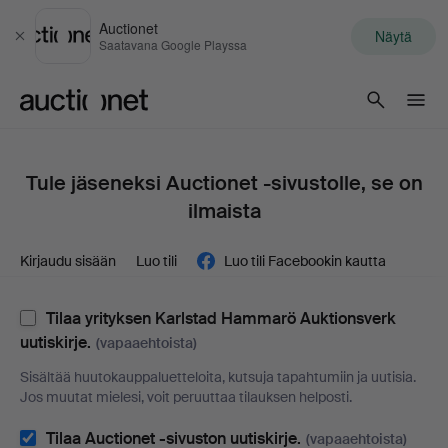
Auctionet
Näytä
Sulje
Saatavana Google Playssa
Auctionet.com
Tule jäseneksi Auctionet -sivustolle, se on
ilmaista
Kirjaudu sisään
Luo tili
Luo tili Facebookin kautta
Tilaa yrityksen Karlstad Hammarö Auktionsverk
uutiskirje.
(vapaaehtoista)
Sisältää huutokauppaluetteloita, kutsuja tapahtumiin ja uutisia.
Jos muutat mielesi, voit peruuttaa tilauksen helposti.
Tilaa Auctionet -sivuston uutiskirje.
(vapaaehtoista)