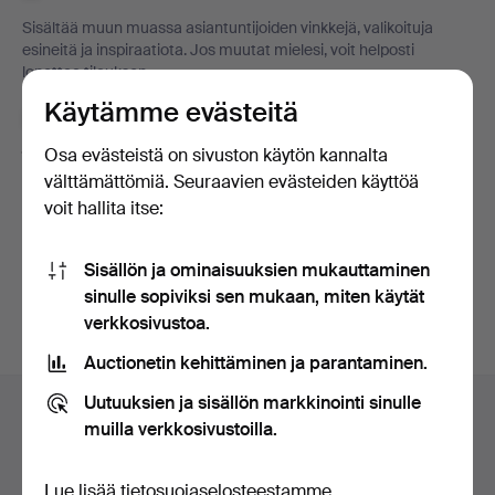
Sisältää muun muassa asiantuntijoiden vinkkejä, valikoituja
esineitä ja inspiraatiota. Jos muutat mielesi, voit helposti
lopettaa tilauksen.
Käytämme evästeitä
Olen vähintään 18-vuotias ja hyväksyn
käyttäjäehdot
ja
myyntiehdot
sekä vahvistan lukeneeni
Osa evästeistä on sivuston käytön kannalta
tietosuojakäytännön
.
välttämättömiä. Seuraavien evästeiden käyttöä
voit hallita itse:
Jatka Facebookiin kirjautuneena
Sisällön ja ominaisuuksien mukauttaminen
Sinun pitää hyväksyä ehdot pystyäksesi jatkamaan.
sinulle sopiviksi sen mukaan, miten käytät
verkkosivustoa.
Auctionetin kehittäminen ja parantaminen.
Alatunnistenavigaatio
Uutuuksien ja sisällön markkinointi sinulle
Apua ja yhteystiedot
muilla verkkosivustoilla.
Ota yhteyttä tekniseen tukeen
Kaikki huutokauppakamarit
Lue lisää
tietosuojaselosteestamme