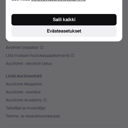
Maksuvaihtoehdot
Käytämme kuljetusliikettä
Sosiaaliset mediat
Salli kaikki
Evästeasetukset
Auctionet
Auctionet -sivustosta
Avoimet työpaikat
Liitä mukaan huutokauppakamarisi
Auctionet -sivuston takuu
Lisää Auctionetistä
Auctionet Magazine
Auctionet -sovellus
Auctionet Academy
Taiteilijat ja muotoilijat
Teema- ja vasarahuutokaupat