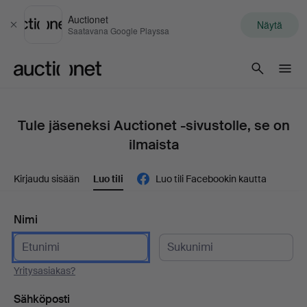
Auctionet
Näytä
Sulje
Saatavana Google Playssa
Auctionet.com
Tule jäseneksi Auctionet -sivustolle, se on
ilmaista
Kirjaudu sisään
Luo tili
Luo tili Facebookin kautta
Nimi
Yritysasiakas?
Sähköposti