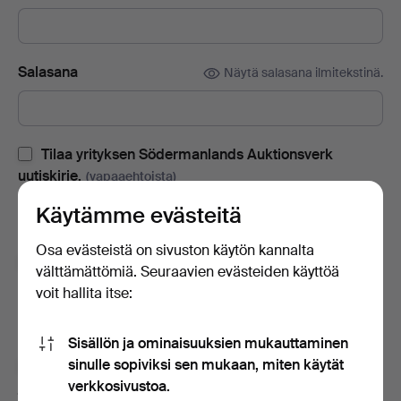
Salasana
Näytä salasana ilmitekstinä.
Tilaa yrityksen Södermanlands Auktionsverk
uutiskirje.
(vapaaehtoista)
Sisältää huutokauppaluetteloita, kutsuja tapahtumiin ja uutisia.
Käytämme evästeitä
Jos muutat mielesi, voit peruuttaa tilauksen helposti.
Osa evästeistä on sivuston käytön kannalta
Tilaa Auctionet -sivuston uutiskirje.
(vapaaehtoista)
välttämättömiä. Seuraavien evästeiden käyttöä
voit hallita itse:
Sisältää muun muassa asiantuntijoiden vinkkejä, valikoituja
esineitä ja inspiraatiota. Jos muutat mielesi, voit helposti
lopettaa tilauksen.
Sisällön ja ominaisuuksien mukauttaminen
sinulle sopiviksi sen mukaan, miten käytät
Olen vähintään 18-vuotias ja hyväksyn
käyttäjäehdot
verkkosivustoa.
ja
myyntiehdot
sekä vahvistan lukeneeni