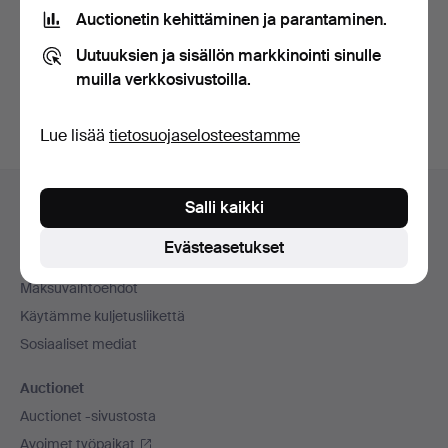
tietosuojakäytännön
.
Auctionetin kehittäminen ja parantaminen.
Uutuuksien ja sisällön markkinointi sinulle
Luo tili
muilla verkkosivustoilla.
Lue lisää
tietosuojaselosteestamme
Alatunnistenavigaatio
Apua ja yhteystiedot
Salli kaikki
Ota yhteyttä tekniseen tukeen
Evästeasetukset
Kaikki huutokauppakamarit
Maksuvaihtoehdot
Käytämme kuljetusliikettä
Sosiaaliset mediat
Auctionet
Auctionet -sivustosta
Avoimet työpaikat