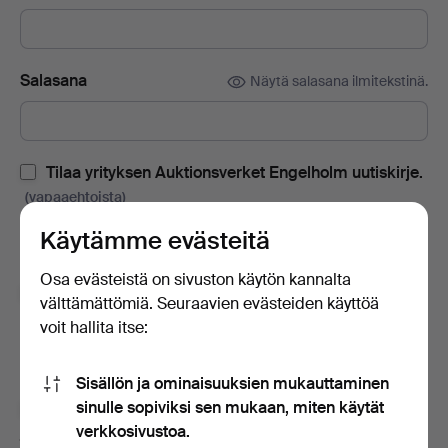
Salasana
Näytä salasana ilmitekstinä.
Tilaa yrityksen Auktionsverket Engelholm uutiskirje.
(vapaaehtoista)
Sisältää huutokauppaluetteloita, kutsuja tapahtumiin ja uutisia.
Käytämme evästeitä
Jos muutat mielesi, voit peruuttaa tilauksen helposti.
Osa evästeistä on sivuston käytön kannalta
Tilaa Auctionet -sivuston uutiskirje.
(vapaaehtoista)
välttämättömiä. Seuraavien evästeiden käyttöä
voit hallita itse:
Sisältää muun muassa asiantuntijoiden vinkkejä, valikoituja
esineitä ja inspiraatiota. Jos muutat mielesi, voit helposti
lopettaa tilauksen.
Sisällön ja ominaisuuksien mukauttaminen
sinulle sopiviksi sen mukaan, miten käytät
Olen vähintään 18-vuotias ja hyväksyn
käyttäjäehdot
verkkosivustoa.
ja
myyntiehdot
sekä vahvistan lukeneeni