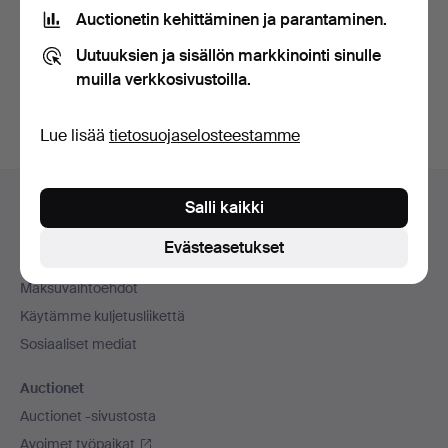
tietosuojakäytännön
.
Auctionetin kehittäminen ja parantaminen.
Uutuuksien ja sisällön markkinointi sinulle
Luo tili
muilla verkkosivustoilla.
Lue lisää
tietosuojaselosteestamme
Alatunnistenavigaatio
Apua ja yhteystiedot
Salli kaikki
Ota yhteyttä tekniseen tukeen
Evästeasetukset
Kaikki huutokauppakamarit
Maksuvaihtoehdot
Käytämme kuljetusliikettä
Sosiaaliset mediat
Auctionet
Auctionet -sivustosta
Avoimet työpaikat