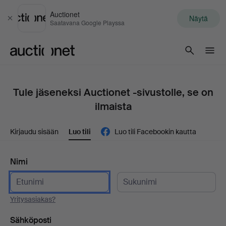
Auctionet
Näytä
Sulje
Saatavana Google Playssa
Auctionet.com
Tule jäseneksi Auctionet -sivustolle, se on
ilmaista
Kirjaudu sisään
Luo tili
Luo tili Facebookin kautta
Nimi
Yritysasiakas?
Sähköposti