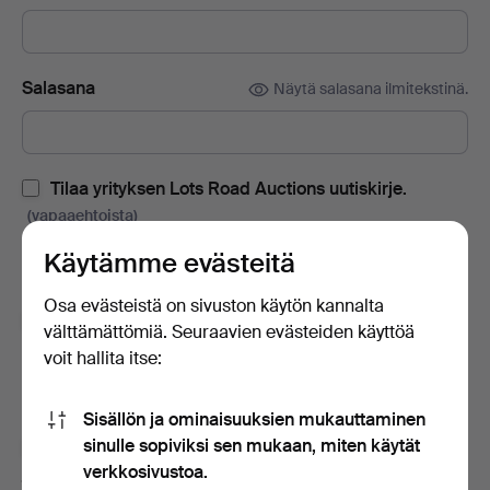
Salasana
Näytä salasana ilmitekstinä.
Tilaa yrityksen Lots Road Auctions uutiskirje.
(vapaaehtoista)
Sisältää huutokauppaluetteloita, kutsuja tapahtumiin ja uutisia.
Käytämme evästeitä
Jos muutat mielesi, voit peruuttaa tilauksen helposti.
Osa evästeistä on sivuston käytön kannalta
Tilaa Auctionet -sivuston uutiskirje.
(vapaaehtoista)
välttämättömiä. Seuraavien evästeiden käyttöä
voit hallita itse:
Sisältää muun muassa asiantuntijoiden vinkkejä, valikoituja
esineitä ja inspiraatiota. Jos muutat mielesi, voit helposti
lopettaa tilauksen.
Sisällön ja ominaisuuksien mukauttaminen
sinulle sopiviksi sen mukaan, miten käytät
Olen vähintään 18-vuotias ja hyväksyn
käyttäjäehdot
verkkosivustoa.
ja
myyntiehdot
sekä vahvistan lukeneeni