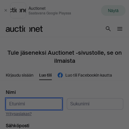
Auctionet
Näytä
Sulje
Saatavana Google Playssa
Auctionet.com
Tule jäseneksi Auctionet -sivustolle, se on
ilmaista
Kirjaudu sisään
Luo tili
Luo tili Facebookin kautta
Nimi
Yritysasiakas?
Sähköposti