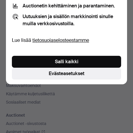
tietosuojakäytännön
.
Auctionetin kehittäminen ja parantaminen.
Uutuuksien ja sisällön markkinointi sinulle
Luo tili
muilla verkkosivustoilla.
Lue lisää
tietosuojaselosteestamme
Alatunnistenavigaatio
Apua ja yhteystiedot
Salli kaikki
Ota yhteyttä tekniseen tukeen
Evästeasetukset
Kaikki huutokauppakamarit
Maksuvaihtoehdot
Käytämme kuljetusliikettä
Sosiaaliset mediat
Auctionet
Auctionet -sivustosta
Avoimet työpaikat