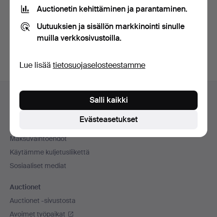
tietosuojakäytännön
.
Auctionetin kehittäminen ja parantaminen.
Uutuuksien ja sisällön markkinointi sinulle
Luo tili
muilla verkkosivustoilla.
Lue lisää
tietosuojaselosteestamme
Alatunnistenavigaatio
Apua ja yhteystiedot
Salli kaikki
Ota yhteyttä tekniseen tukeen
Evästeasetukset
Kaikki huutokauppakamarit
Maksuvaihtoehdot
Käytämme kuljetusliikettä
Sosiaaliset mediat
Auctionet
Auctionet -sivustosta
Avoimet työpaikat