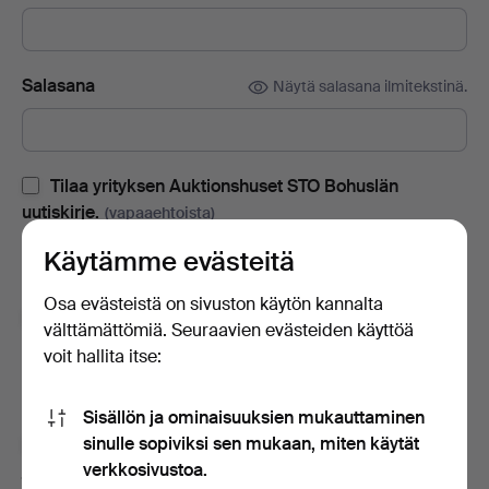
Salasana
Näytä salasana ilmitekstinä.
Tilaa yrityksen Auktionshuset STO Bohuslän
uutiskirje.
(vapaaehtoista)
Sisältää huutokauppaluetteloita, kutsuja tapahtumiin ja uutisia.
Käytämme evästeitä
Jos muutat mielesi, voit peruuttaa tilauksen helposti.
Osa evästeistä on sivuston käytön kannalta
Tilaa Auctionet -sivuston uutiskirje.
(vapaaehtoista)
välttämättömiä. Seuraavien evästeiden käyttöä
voit hallita itse:
Sisältää muun muassa asiantuntijoiden vinkkejä, valikoituja
esineitä ja inspiraatiota. Jos muutat mielesi, voit helposti
lopettaa tilauksen.
Sisällön ja ominaisuuksien mukauttaminen
sinulle sopiviksi sen mukaan, miten käytät
Olen vähintään 18-vuotias ja hyväksyn
käyttäjäehdot
verkkosivustoa.
ja
myyntiehdot
sekä vahvistan lukeneeni