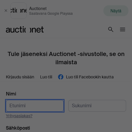
Auctionet
Näytä
Sulje
Saatavana Google Playssa
Auctionet.com
Tule jäseneksi Auctionet -sivustolle, se on
ilmaista
Kirjaudu sisään
Luo tili
Luo tili Facebookin kautta
Nimi
Yritysasiakas?
Sähköposti