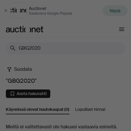
Auctionet
Näytä
Sulje
Saatavana Google Playssa
Auctionet.com
Suodata
"GBG2020"
"GBG2020"
Aseta hakuvahti
Käynnissä olevat huutokaupat
(0)
Lopulliset hinnat
Käynnissä
Meillä ei valitettavasti ole hakuasi vastaavia esineitä.