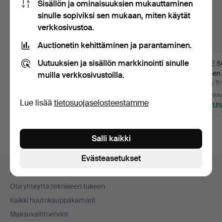
Sisällön ja ominaisuuksien mukauttaminen
sinulle sopiviksi sen mukaan, miten käytät
verkkosivustoa.
Auctionetin kehittäminen ja parantaminen.
Uutuuksien ja sisällön markkinointi sinulle
NÄYTTELYJUliste,
JAN FALKMAN. "Syksy-
INGE S
Juhlanäyttely
ilta". Öljy kankaalle,…
Nainen 
muilla verkkosivustoilla.
Göteborgiss…
Pastel…
Myyty 11 touko 2020
Myyty 11 touko 2020
Myyty 11
30 tarjousta
34 tarjousta
32 tarjo
Lue lisää
tietosuojaselosteestamme
337 USD
1 419 USD
505 U
Salli kaikki
Evästeasetukset
Alatunnistenavigaatio
Apua ja yhteystiedot
Ota yhteyttä tekniseen tukeen
Kaikki huutokauppakamarit
Maksuvaihtoehdot