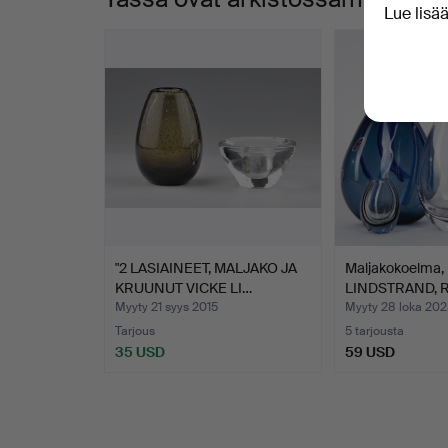
Lue lisä
"2 LASIAINEET, MALJAKO JA
Maljakokoelma,
KRUUNUT VICKE LI…
LINDSTRAND, R
Myyty 21 syys 2015
Myyty 28 loka 202
Tarjous
5 tarjousta
35 USD
59 USD