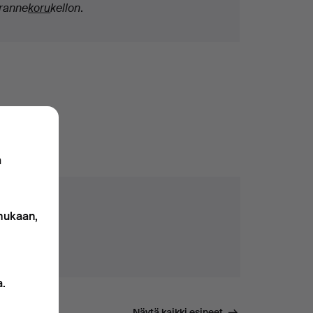
ranne
koru
kellon
.
n
 mukaan,
a.
Näytä kaikki esineet