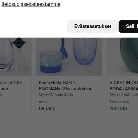
ä
tietosuojaselosteestamme
Evästeasetukset
Salli
 mm. VICKE
Kosta Boda: KJELL
VICKE LINDS
uots…
ENGMANin 2 lasimaljakkoa…
BODA LASIMA
5
Myyty 27 joulu 2025
Myyty 4 huhti 20
Arvio
13 tarjousta
174 USD
282 USD