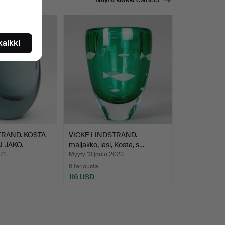
 kaikki
TRAND. KOSTA
VICKE LINDSTRAND.
LJAKO.
maljakko, lasi, Kosta, s…
21
Myyty 13 joulu 2023
6 tarjousta
116 USD