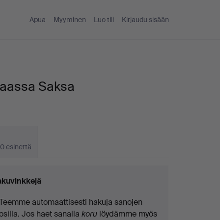
Apua
Myyminen
Luo tili
Kirjaudu sisään
 maassa Saksa
0 esinettä
kuvinkkejä
Teemme automaattisesti hakuja sanojen
osilla. Jos haet sanalla
koru
löydämme myös