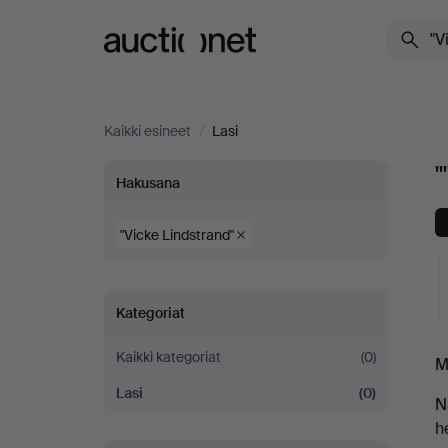
Auctionet.com
Kaikki esineet
/
Lasi
"
""Vicke
Hakusana
Lindstrand""
"Vicke Lindstrand"
tässä
Kategoriat
Lasi
K
Kaikki kategoriat
(0)
M
tässä
o
Lasi
(0)
N
maassa
h
h