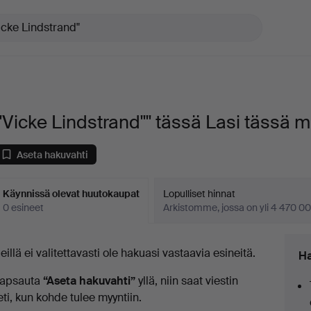
"Vicke Lindstrand"" tässä Lasi tässä
Aseta hakuvahti
Käynnissä olevat huutokaupat
Lopulliset hinnat
0 esineet
Arkistomme, jossa on yli 4 470 00
äynnissä
eillä ei valitettavasti ole hakuasi vastaavia esineitä.
Ha
levat
apsauta
“Aseta hakuvahti”
yllä, niin saat viestin
uutokaupat
eti, kun kohde tulee myyntiin.