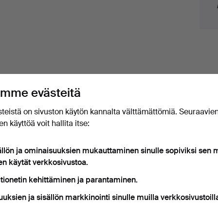
mme evästeitä
teistä on sivuston käytön kannalta välttämättömiä. Seuraavie
n käyttöä voit hallita itse:
ällön ja ominaisuuksien mukauttaminen sinulle sopiviksi sen
ä on kiinteät kuljetushinnat kaikille esineille.
en käytät verkkosivustoa.
tionetin kehittäminen ja parantaminen.
uuksien ja sisällön markkinointi sinulle muilla verkkosivustoill
t esineet, jotka vastaavat hakuasi