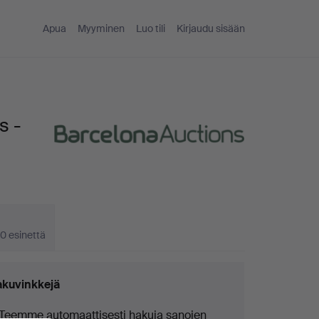
Apua
Myyminen
Luo tili
Kirjaudu sisään
s -
0 esinettä
kuvinkkejä
Teemme automaattisesti hakuja sanojen