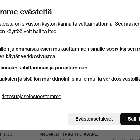
uutokaupat
eti, kun kohde tulee myyntiin.
mme evästeitä
teistä on sivuston käytön kannalta välttämättömiä. Seuraavie
n käyttöä voit hallita itse:
t esineet, jotka vastaavat hakuasi
ällön ja ominaisuuksien mukauttaminen sinulle sopiviksi sen
en käytät verkkosivustoa.
tionetin kehittäminen ja parantaminen.
uuksien ja sisällön markkinointi sinulle muilla verkkosivustoill
ä
tietosuojaselosteestamme
Evästeasetukset
Salli
N
SVEITSILÄINEN ALUKSEN
VIINIPULLON 
 1800-
KRONOMETRIKELLO KVAR…