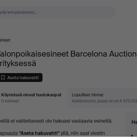
sineet
alonpoikaisesineet Barcelona Auction
rityksessä
Aseta hakuvahti
Käynnissä olevat huutokaupat
Lopulliset hinnat
0 esineet
Arkistomme, jossa on yli 4 470 00
äynnissä
eillä ei valitettavasti ole hakuasi vastaavia esineitä.
Ha
levat
apsauta
“Aseta hakuvahti”
yllä, niin saat viestin