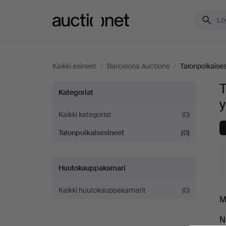
Auctionet.com
Kaikki esineet
/
Barcelona Auctions
/
Talonpoikaise
T
Talonpoikaisesineet
Kategoriat
y
Barcelona
Kaikki kategoriat
(0)
Talonpoikaisesineet
(0)
Auctions
-
Huutokauppakamari
yrityksessä
Kaikki huutokauppakamarit
(0)
K
M
o
N