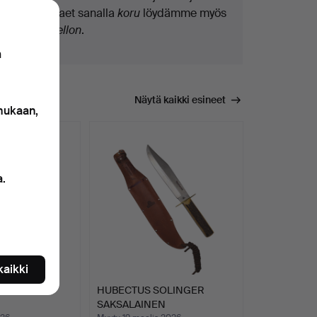
osilla. Jos haet sanalla
koru
löydämme myös
ranne
koru
kellon
.
n
Näytä kaikki esineet
 mukaan,
a.
 kaikki
PIDIKE.
HUBECTUS SOLINGER
SAKSALAINEN