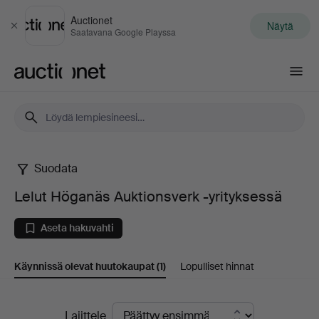
Auctionet
Näytä
Sulje
Saatavana Google Playssa
Auctionet.com
Suodata
Lelut
Lelut Höganäs Auktionsverk -yrityksessä
Höganäs
Aseta hakuvahti
Auktionsverk
Käynnissä olevat huutokaupat
(1)
Lopulliset hinnat
-
yrityksessä
Käynnissä
Lajittele