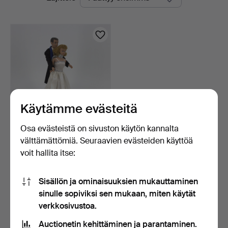
olevat
huutokaupat
Käytämme evästeitä
Osa evästeistä on sivuston käytön kannalta
BARBIENUKET, 2 kpl
välttämättömiä. Seuraavien evästeiden käyttöä
"Midge" ja "Ken", hääas…
voit hallita itse:
4 päivää
Arvio
190 USD
Sisällön ja ominaisuuksien mukauttaminen
sinulle sopiviksi sen mukaan, miten käytät
Aseta hakuvahti
verkkosivustoa.
Auctionetin kehittäminen ja parantaminen.
Hakuja voi tehdä myös täällä:
meidän arkistomme, jossa