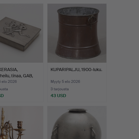
ERASIA,
KUPARIPALJU, 1900-luku.
heilu, tinaa, GAB,
6 elo 2026
Myyty 5 elo 2026
ousta
3 tarjousta
SD
43 USD