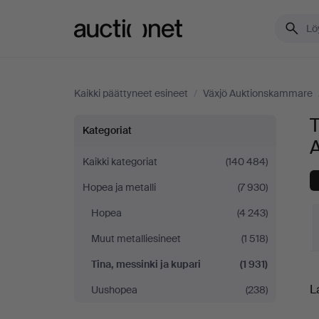
Auctionet.com
Kaikki päättyneet esineet
/
Växjö Auktionskammare
T
Tina,
Kategoriat
messinki
Kaikki kategoriat
(140 484)
Hopea ja metalli
(7 930)
ja
Hopea
(4 243)
kupari
Muut metalliesineet
(1 518)
Växjö
Tina, messinki ja kupari
(1 931)
L
L
Uushopea
(238)
Auktionskammare
h