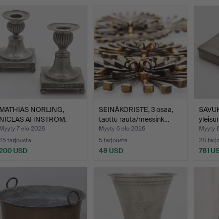
MATHIAS NORLING,
SEINÄKORISTE, 3 osaa,
SAVUK
NICLAS AHNSTRÖM.
taottu rauta/messink…
yleisur
Kynttilä…
193…
Myyty 7 elo 2026
Myyty 6 elo 2026
Myyty 
25 tarjousta
5 tarjousta
28 tarj
200 USD
48 USD
781 U