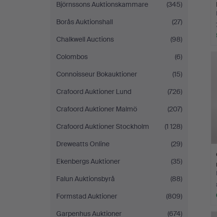
Björnssons Auktionskammare
(345)
Borås Auktionshall
(27)
Chalkwell Auctions
(98)
Colombos
(6)
Connoisseur Bokauktioner
(15)
Crafoord Auktioner Lund
(726)
Crafoord Auktioner Malmö
(207)
Crafoord Auktioner Stockholm
(1 128)
Dreweatts Online
(29)
Ekenbergs Auktioner
(35)
Falun Auktionsbyrå
(88)
Formstad Auktioner
(809)
Garpenhus Auktioner
(674)