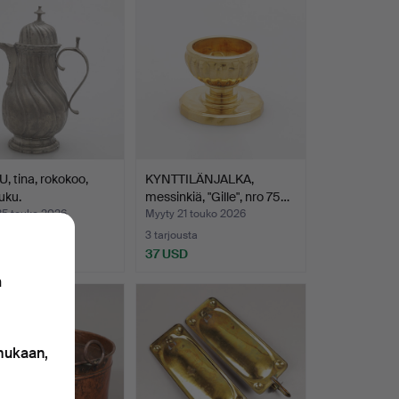
 tina, rokokoo,
KYNTTILÄNJALKA,
uku.
messinkiä, "Gille", nro 75…
25 touko 2026
Myyty 21 touko 2026
usta
3 tarjousta
D
37 USD
n
 mukaan,