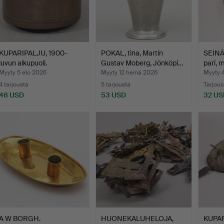
KUPARIPALJU, 1900-
POKAL, tina, Martin
SEINÄ
luvun alkupuoli.
Gustav Moberg, Jönköpi…
pari, 
Myyty 5 elo 2026
Myyty 12 heinä 2026
Myyty 
4 tarjousta
5 tarjousta
Tarjous
48 USD
53 USD
32 US
A W BORGH.
HUONEKALUHELOJA,
KUPAR