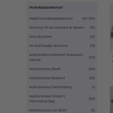
-
Huutokauppakamari
yrityksessä
Kaikki huutokauppakamarit
(45 105)
Acreman St Auctioneers & Valuers
(21)
Arce Auctions
(21)
Art and Design Auctions
(13)
Auktionsfirma Kenneth Svensson i
(121)
Kalmar
Auktionshaus Blank
(94)
Auktionshaus Bossard
(26)
Auktionshaus Dannenberg
(1)
Auktionshaus Stuber's
(68)
Hammerschlag
Auktionshaus von Brühl
(11)