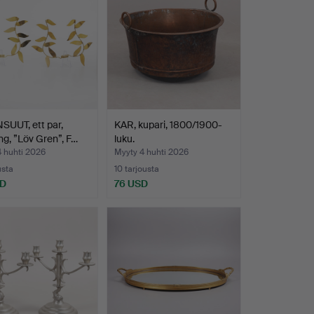
SUUT, ett par,
KAR, kupari, 1800/1900-
g, ”Löv Gren”, F…
luku.
 huhti 2026
Myyty 4 huhti 2026
usta
10 tarjousta
SD
76 USD