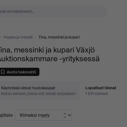
/
Hopea ja metalli
/
Tina, messinki ja kupari
ina, messinki ja kupari Växjö
Auktionskammare -yrityksessä
Aseta hakuvahti
Käynnissä olevat huutokaupat
Lopulliset hinnat
Katso esineet, joista voit tehdä tarjouksen
1 931 esineet
opulliset
ajittele
innat