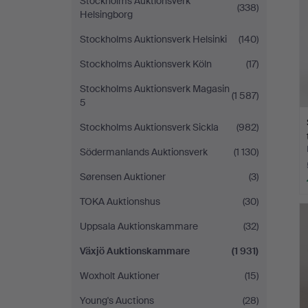
Stockholms Auktionsverk
(338)
Helsingborg
Stockholms Auktionsverk Helsinki
(140)
Stockholms Auktionsverk Köln
(17)
Stockholms Auktionsverk Magasin
(1 587)
5
Stockholms Auktionsverk Sickla
(982)
Södermanlands Auktionsverk
(1 130)
Sørensen Auktioner
(3)
TOKA Auktionshus
(30)
Uppsala Auktionskammare
(32)
Växjö Auktionskammare
(1 931)
Woxholt Auktioner
(15)
Young's Auctions
(28)