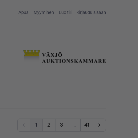
Apua
Myyminen
Luo tili
Kirjaudu sisään
1
2
3
…
41