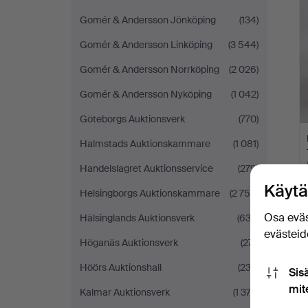
Gomér & Andersson Jönköping
(134)
Gomér & Andersson Linköping
(3 544)
Gomér & Andersson Norrköping
(2 026)
Gomér & Andersson Nyköping
(1 042)
Göteborgs Auktionsverk
(770)
Halmstads Auktionskammare
(1 081)
Handelslagret Auktionsservice
(279)
Käytä
Helsingborgs Auktionskammare
(2 750)
Osa eväs
Hälsinglands Auktionsverk
(633)
evästeide
Höganäs Auktionsverk
(271)
Höörs Auktionshall
(232)
Sis
mit
Kalmar Auktionsverk
(1 374)