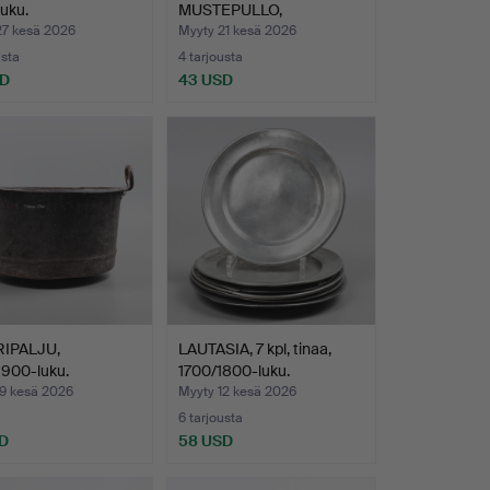
uku.
MUSTEPULLO,
TULITIKKUTELIN…
27 kesä 2026
Myyty 21 kesä 2026
usta
4 tarjousta
SD
43 USD
IPALJU,
LAUTASIA, 7 kpl, tinaa,
1900-luku.
1700/1800-luku.
19 kesä 2026
Myyty 12 kesä 2026
6 tarjousta
D
58 USD