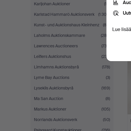
Auc
Karljohan Auktioner
(19)
Uut
Karlstad Hammarö Auktionsverk
(1 300)
Kunst- und Auktionshaus Kleinhenz
(84)
Lue lisä
Laholms Auktionskammare
(282)
Lawrences Auctioneers
(732)
Leiflers Auktionshus
(237)
Limhamns Auktionsbyrå
(178)
Lyme Bay Auctions
(3)
Lysekils Auktionsbyrå
(169)
Ma San Auction
(8)
Markus Auktioner
(105)
Norrlands Auktionsverk
(50)
Palsgaard Kunstauktioner
(216)