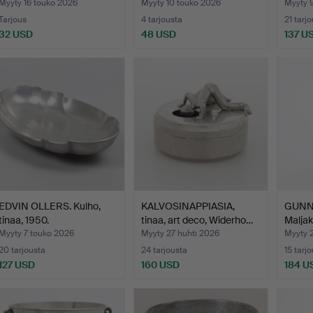
messinkiä,…
Myyty 16 touko 2026
Myyty 10 touko 2026
Myyty 
Tarjous
4 tarjousta
21 tarj
32 USD
48 USD
137 U
EDVIN OLLERS. Kulho,
KALVOSINAPPIASIA,
GUNN
tinaa, 1950.
tinaa, art deco, Widerho…
Maljak
Ystad
Myyty 7 touko 2026
Myyty 27 huhti 2026
Myyty 2
20 tarjousta
24 tarjousta
15 tarj
127 USD
160 USD
184 U