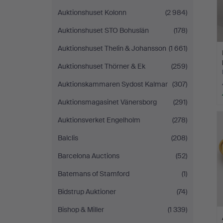
Auktionshuset Kolonn
(2 984)
Auktionshuset STO Bohuslän
(178)
Auktionshuset Thelin & Johansson
(1 661)
Auktionshuset Thörner & Ek
(259)
Auktionskammaren Sydost Kalmar
(307)
Auktionsmagasinet Vänersborg
(291)
Auktionsverket Engelholm
(278)
Balclis
(208)
Barcelona Auctions
(52)
Batemans of Stamford
(1)
Bidstrup Auktioner
(74)
Bishop & Miller
(1 339)