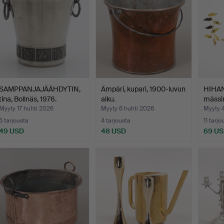
SAMPPANJAJÄÄHDYTIN,
Ämpäri, kupari, 1900-luvun
HIHAN
tina, Bollnäs, 1976.
alku.
mässin
Myyty 17 huhti 2026
Myyty 6 huhti 2026
Myyty 4
5 tarjousta
4 tarjousta
11 tarjo
49 USD
48 USD
69 U