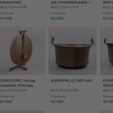
Kaksivartinen
erä, messinkiä/kuparia, 1…
1800-l
kynttilänjalka, m…
Myyty 3 heinä 2026
Myyty 2 heinä 2026
Myyty 
7 tarjousta
7 tarjousta
5 tarjo
54 USD
60 USD
53 U
GONGGONG, taottua
KUPARIPALJU, 1900-luku.
KUPAR
messinkiä, 1900-luku.
1800/
Myyty 21 kesä 2026
Myyty 19 kesä 2026
Myyty 
8 tarjousta
3 tarjousta
Tarjous
69 USD
43 USD
32 US