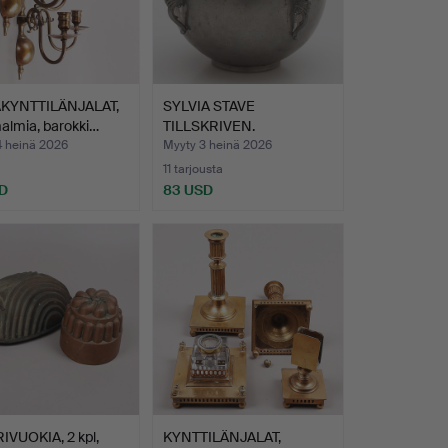
KYNTTILÄNJALAT,
SYLVIA STAVE
malmia, barokki…
TILLSKRIVEN.
Pallomaljakko, t…
4 heinä 2026
Myyty 3 heinä 2026
11 tarjousta
D
83 USD
IVUOKIA, 2 kpl,
KYNTTILÄNJALAT,