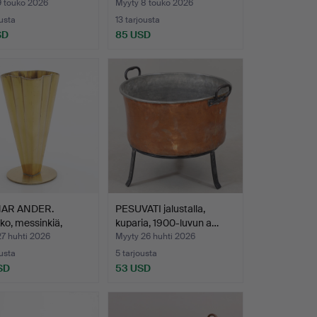
9 touko 2026
Myyty 8 touko 2026
ousta
13 tarjousta
SD
85 USD
AR ANDER.
PESUVATI jalustalla,
ko, messinkiä,
kuparia, 1900-luvun a…
-M…
7 huhti 2026
Myyty 26 huhti 2026
ousta
5 tarjousta
SD
53 USD