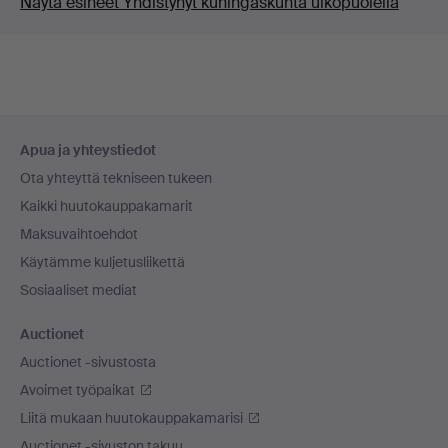
Näytä esineet Yhdistynyt kuningaskunta ulkopuolella
Alatunnistenavigaatio
Apua ja yhteystiedot
Ota yhteyttä tekniseen tukeen
Kaikki huutokauppakamarit
Maksuvaihtoehdot
Käytämme kuljetusliikettä
Sosiaaliset mediat
Auctionet
Auctionet -sivustosta
Avoimet työpaikat
Liitä mukaan huutokauppakamarisi
Auctionet -sivuston takuu