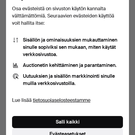
Osa evästeistä on sivuston käytön kannalta
PARI LEIKETTUJA
PARI KULLATUA METALLIA
välttämättömiä. Seuraavien evästeiden käyttöä
LASINKIILTOJA JA PARI
JA ALABASTERI NELJÄ…
voit hallita itse:
LASI…
Myyty 12 huhti 2019
Myyty 3 maalis 2019
7 tarjousta
3 tarjousta
74 USD
42 USD
Sisällön ja ominaisuuksien mukauttaminen
sinulle sopiviksi sen mukaan, miten käytät
verkkosivustoa.
Auctionetin kehittäminen ja parantaminen.
Uutuuksien ja sisällön markkinointi sinulle
muilla verkkosivustoilla.
Lue lisää
tietosuojaselosteestamme
PARI LEIKETTUJA LASIA
REGENCY STYLE
Salli kaikki
PÖYTÄK…
Myyty 23 helmi 2019
Tarjous
Evästeasetukset