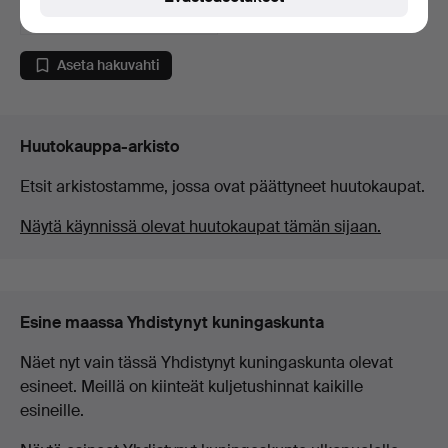
34 USD
Aseta hakuvahti
Huutokauppa-arkisto
Etsit arkistostamme, jossa ovat päättyneet huutokaupat.
Näytä käynnissä olevat huutokaupat tämän sijaan.
Esine maassa Yhdistynyt kuningaskunta
Näet nyt vain tässä Yhdistynyt kuningaskunta olevat
esineet. Meillä on kiinteät kuljetushinnat kaikille
esineille.