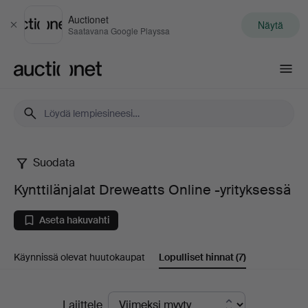
Auctionet
Näytä
Sulje
Saatavana Google Playssa
Auctionet.com
Suodata
Kynttilänjalat
Kynttilänjalat Dreweatts Online -yrityksessä
Dreweatts
Aseta hakuvahti
Online
Käynnissä olevat huutokaupat
Lopulliset hinnat
(7)
-
yrityksessä
Lopulliset
Lajittele