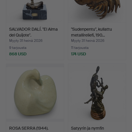
SALVADOR DALÍ. "El Alma
"Sudenpentu", kullattu
del Quijote".
metallireliefi, 190…
Myyty 31 heinä 2026
Myyty 31 heinä 2026
9 tarjousta
11 tarjousta
868 USD
174 USD
ROSA SERRA (1944).
Satyyrin ja nymfin