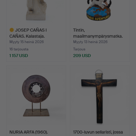
JOSEP CAÑAS I
Tintin,
CAÑAS. Kalastaja.
maailmanympärysmatka.
Myyty 15 heinä 2026
Myyty 13 heinä 2026
16 tarjousta
Tarjous
1 157 USD
209 USD
Valittu
esine
NURIA ARFA (1960).
1700-luvun sellaristi, jossa