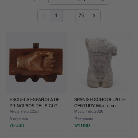
hinnat
1
…
76
ESCUELA ESPAÑOLA DE
SPANISH SCHOOL, 20TH
PRINCIPIOS DEL SIGLO
CENTURY. Miestorso.
X…
Myyty 7 elo 2026
Myyty 7 elo 2026
8 tarjousta
17 tarjousta
70 USD
174 USD