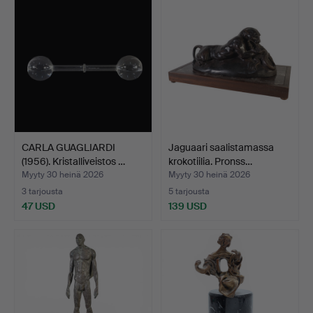
esine
CARLA GUAGLIARDI
Jaguaari saalistamassa
(1956). Kristalliveistos …
krokotiilia. Pronss…
Myyty 30 heinä 2026
Myyty 30 heinä 2026
3 tarjousta
5 tarjousta
47 USD
139 USD