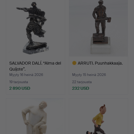
SALVADOR DALÍ. “Alma del
ARRUTI. Puunhakkaaja.
Quijote”.
Myyty 16 heinä 2026
Myyty 15 heinä 2026
19 tarjousta
22 tarjousta
2 890 USD
232 USD
Valittu
esine