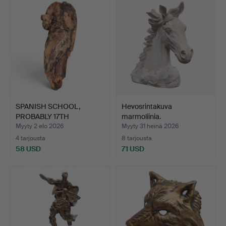
SPANISH SCHOOL,
Hevosrintakuva
PROBABLY 17TH
marmoliinia.
CENTURY. Pyh…
Myyty 2 elo 2026
Myyty 31 heinä 2026
4 tarjousta
8 tarjousta
58 USD
71 USD