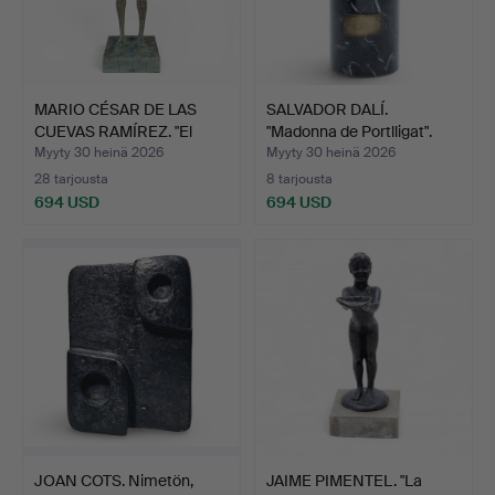
MARIO CÉSAR DE LAS
SALVADOR DALÍ.
CUEVAS RAMÍREZ. "El
"Madonna de Portlligat".
aho…
Myyty 30 heinä 2026
Myyty 30 heinä 2026
28 tarjousta
8 tarjousta
694 USD
694 USD
JOAN COTS. Nimetön,
JAIME PIMENTEL. "La