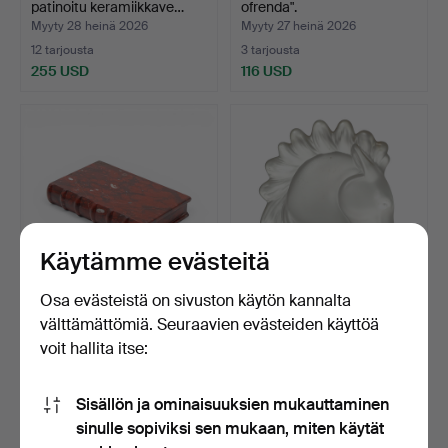
patinoitu keramiikkave…
ofrenda".
Myyty 28 heinä 2026
Myyty 27 heinä 2026
12 tarjousta
3 tarjousta
255 USD
116 USD
Käytämme evästeitä
Osa evästeistä on sivuston käytön kannalta
Kirja "rosso antico" -
Hevonen kristallia.
välttämättömiä. Seuraavien evästeiden käyttöä
marmoria, todennäköi…
Signeerattu Vawner Fra…
voit hallita itse:
Myyty 25 heinä 2026
Myyty 25 heinä 2026
11 tarjousta
Tarjous
Sisällön ja ominaisuuksien mukauttaminen
93 USD
70 USD
sinulle sopiviksi sen mukaan, miten käytät