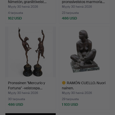
Nimetön, graniittiveist…
pronssiveistos marmoria…
Myyty 30 heinä 2026
Myyty 30 heinä 2026
4 tarjousta
23 tarjousta
162 USD
486 USD
Pronssinen "Mercurio y
RAMÓN CUELLO. Nuori
Fortuna" -veistospa…
nainen.
Myyty 30 heinä 2026
Myyty 30 heinä 2026
30 tarjousta
29 tarjousta
486 USD
1 103 USD
Valittu