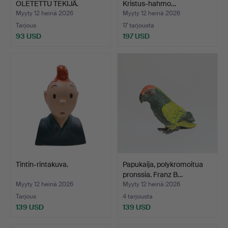
OLETETTU TEKIJÄ.
Kristus-hahmo…
Nimetö…
Myyty 12 heinä 2026
Myyty 12 heinä 2026
Tarjous
17 tarjousta
93 USD
197 USD
Tintin-rintakuva.
Papukaija, polykromoitua
pronssia. Franz B…
Myyty 12 heinä 2026
Myyty 12 heinä 2026
Tarjous
4 tarjousta
139 USD
139 USD