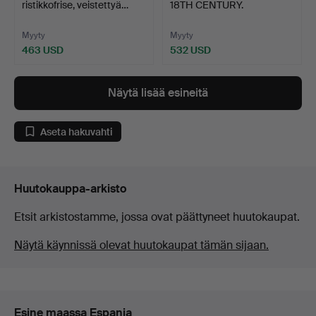
ristikkofrise, veistettyä…
18TH CENTURY.
Relikviaario…
Myyty
Myyty
463 USD
532 USD
Näytä lisää esineitä
Aseta hakuvahti
Huutokauppa-arkisto
Etsit arkistostamme, jossa ovat päättyneet huutokaupat.
Näytä käynnissä olevat huutokaupat tämän sijaan.
Esine maassa Espanja