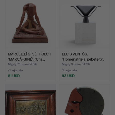
MARCEL.LÍ GINÉ I FOLCH
LLUIS VENTÓS.
"MARÇÀ-GINÉ". "Cris…
"Homenatge al pebetero".
Myyty 12 heinä 2026
Myyty 9 heinä 2026
7 tarjousta
3 tarjousta
81 USD
93 USD