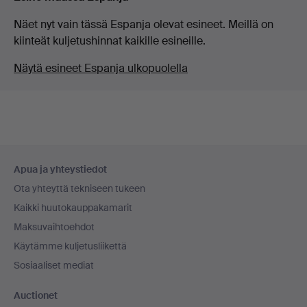
Näet nyt vain tässä Espanja olevat esineet. Meillä on
kiinteät kuljetushinnat kaikille esineille.
Näytä esineet Espanja ulkopuolella
Alatunnistenavigaatio
Apua ja yhteystiedot
Ota yhteyttä tekniseen tukeen
Kaikki huutokauppakamarit
Maksuvaihtoehdot
Käytämme kuljetusliikettä
Sosiaaliset mediat
Auctionet