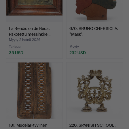
La Rendición de Beda.
670
.
BRUNO CHERSICLA.
Pakotettu messinkire…
”Mask”.
Myyty 2 heinä 2026
Tarjous
Myyty
35 USD
232 USD
181
.
Mudéjar-tyylinen
220
.
SPANISH SCHOOL,