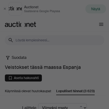
Auctionet
Näytä
Sulje
Saatavana Google Playssa
Auctionet.com
Suodata
Veistokset
Veistokset tässä maassa Espanja
tässä
Aseta hakuvahti
maassa
Käynnissä olevat huutokaupat
Lopulliset hinnat
(3 623)
Espanja
Lopulliset
Lajittele