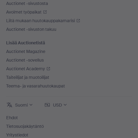
Auctionet -sivustosta
Avoimet työpaikat
Liitä mukaan huutokauppakamarisi
Auctionet -sivuston takuu
Lisää Auctionetistä
Auctionet Magazine
Auctionet -sovellus
Auctionet Academy
Taiteilijat ja muotoilijat
Teema- ja vasarahuutokaupat
Suomi
USD
Ehdot
Tietosuojakäytäntö
Yritystiedot