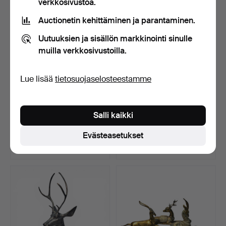
verkkosivustoa.
Auctionetin kehittäminen ja parantaminen.
Uutuuksien ja sisällön markkinointi sinulle
muilla verkkosivustoilla.
Lue lisää
tietosuojaselosteestamme
Patinoitu pronssinen
LUDOVICO DE LUIGI.
Salli kaikki
kukkaruukkupari.
"CAVALLI DI SAN MARCO
I…
Myyty 23 heinä 2026
Myyty 21 heinä 2026
Evästeasetukset
4 tarjousta
2 tarjousta
139 USD
347 USD