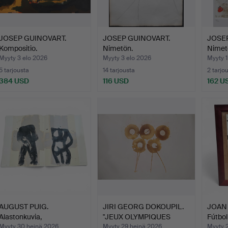
JOSEP GUINOVART.
JOSEP GUINOVART.
JOSEP
Kompositio.
Nimetön.
Nimet
Myyty 3 elo 2026
Myyty 3 elo 2026
Myyty 1
5 tarjousta
14 tarjousta
2 tarjo
384 USD
116 USD
162 U
AUGUST PUIG.
JIRI GEORG DOKOUPIL.
JOAN 
Alastonkuvia,
"JEUX OLYMPIQUES
Fútbol
grafiikanvedos …
BARC…
Myyty 30 heinä 2026
Myyty 29 heinä 2026
Myyty 