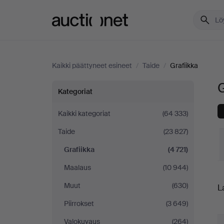
Auctionet.com
Kaikki päättyneet esineet
/
Taide
/
Grafiikka
Grafiikka
Kategoriat
tässä
Kaikki kategoriat
(64 333)
Taide
(23 827)
maassa
Grafiikka
(4 721)
Espanja
Maalaus
(10 944)
L
Muut
(630)
L
h
Piirrokset
(3 649)
Valokuvaus
(264)