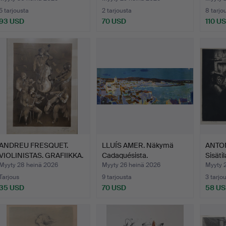
5 tarjousta
2 tarjousta
8 tarjo
93 USD
70 USD
110 U
ANDREU FRESQUET.
LLUÍS AMER. Näkymä
ANTON
VIOLINISTAS. GRAFIIKKA.
Cadaquésista.
Sisätil
S…
Myyty 28 heinä 2026
Myyty 26 heinä 2026
Myyty 
Tarjous
9 tarjousta
3 tarjo
35 USD
70 USD
58 U