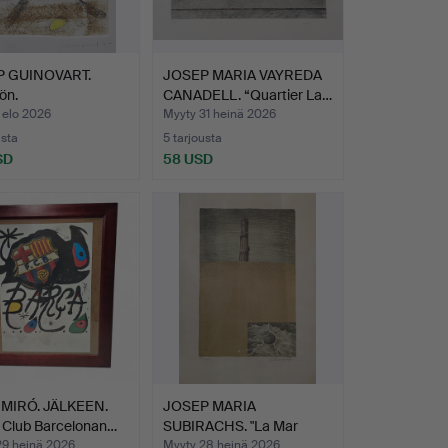
 GUINOVART.
JOSEP MARIA VAYREDA
ön.
CANADELL. “Quartier La…
 elo 2026
Myyty 31 heinä 2026
usta
5 tarjousta
SD
58 USD
MIRÓ. JÄLKEEN.
JOSEP MARIA
 Club Barcelonan…
SUBIRACHS. "La Mar
Bella".
29 heinä 2026
Myyty 28 heinä 2026