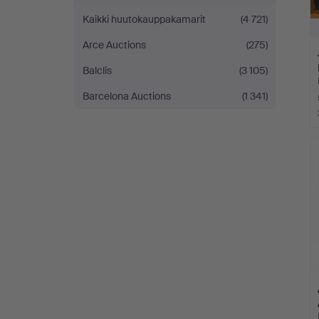
Kaikki huutokauppakamarit
(4 721)
Arce Auctions
(275)
Balclis
(3 105)
Barcelona Auctions
(1 341)