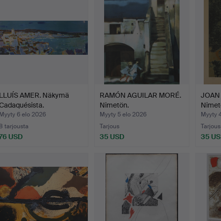
LLUÍS AMER. Näkymä
RAMÓN AGUILAR MORÉ.
JOAN
Cadaquésista.
Nimetön.
Nimet
Myyty 6 elo 2026
Myyty 5 elo 2026
Myyty 
8 tarjousta
Tarjous
Tarjous
76 USD
35 USD
35 U