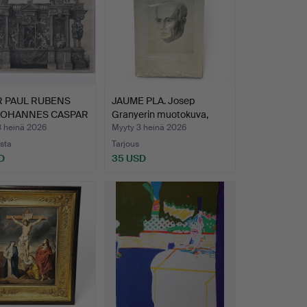
R PAUL RUBENS
JAUME PLA. Josep
JOHANNES CASPAR
Granyerin muotokuva,
…
graf…
3 heinä 2026
Myyty 3 heinä 2026
usta
Tarjous
D
35 USD