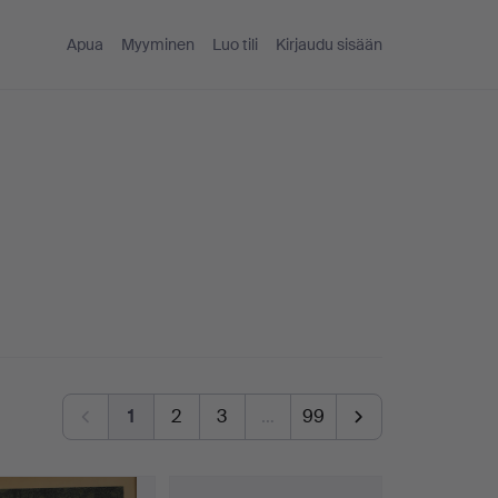
Apua
Myyminen
Luo tili
Kirjaudu sisään
1
2
3
…
99