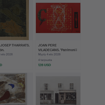
 JOSEP THARRATS.
JOAN PERE
ön.
VILADECANS. "Patrimoni i
Memòria…
4 elo 2026
Myyty 4 elo 2026
4 tarjousta
SD
128 USD