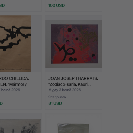
SD
100 USD
DO CHILLIDA.
JOAN JOSEP THARRATS.
EN. "Mármol y
"Zodiaco-sarja, Kauri…
o…
7 heinä 2026
Myyty 3 heinä 2026
9 tarjousta
SD
81 USD