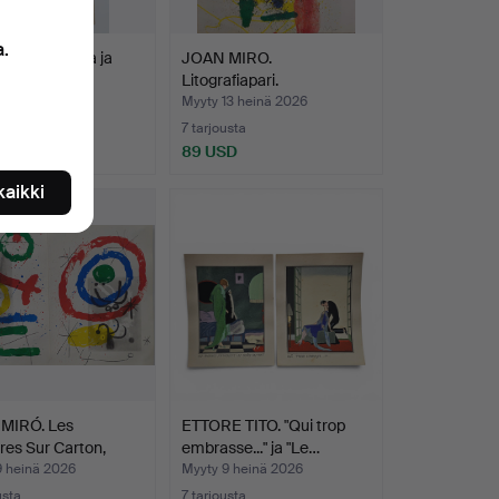
a.
Indiana-mallia ja
JOAN MIRO.
ta.
Litografiapari.
13 heinä 2026
Myyty 13 heinä 2026
7 tarjousta
SD
89 USD
 kaikki
MIRÓ. Les
ETTORE TITO. "Qui trop
res Sur Carton,
embrasse..." ja "Le…
9 heinä 2026
Myyty 9 heinä 2026
usta
7 tarjousta