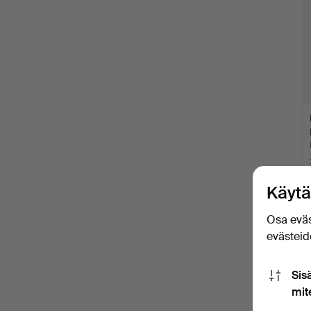
Käytä
Osa eväs
evästeide
Sis
mit