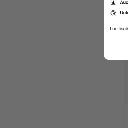
Auc
Uut
Lue lisä