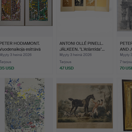
PETER HODIAMONT.
ANTONI OLLÉ PINELL.
PETE
Vuodenaikoja esittävä
JÄLKEEN. "L'Atlàntida"…
AND 
gra…
GEVA
Myyty 3 heinä 2026
Myyty 3 heinä 2026
Myyty 
Tarjous
Tarjous
7 tarjo
35 USD
47 USD
70 US