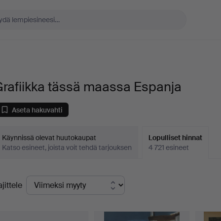
Grafiikka tässä maassa Espanja
Aseta hakuvahti
Käynnissä olevat huutokaupat
Lopulliset hinnat
Katso esineet, joista voit tehdä tarjouksen
4 721 esineet
opulliset
ajittele
innat