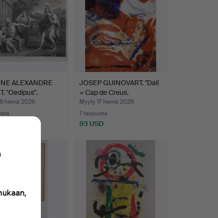
INE ALEXANDRE
JOSEP GUINOVART. "Dalí
. "Oedipus".
= Cap de Creus.
19 heinä 2026
Myyty 17 heinä 2026
usta
7 tarjousta
SD
93 USD
n
 mukaan,