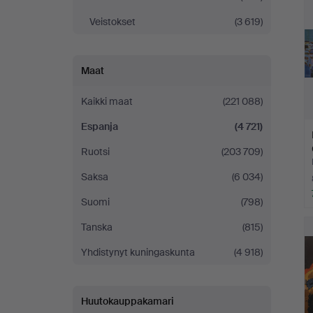
Veistokset
(3 619)
Maat
Kaikki maat
(221 088)
Espanja
(4 721)
Ruotsi
(203 709)
Saksa
(6 034)
Suomi
(798)
Tanska
(815)
Yhdistynyt kuningaskunta
(4 918)
Huutokauppakamari