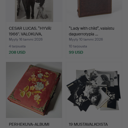
CESAR LUCAS. ”HYVÄ!
”Lady with child”, valaistu
1966". VALOKUVA,
daguerrotypia …
HOPEA…
Myyty 16 tammi 2026
Myyty 10 tammi 2026
4 tarjousta
10 tarjousta
208 USD
99 USD
PERHEKUVA-ALBUMI
19 MUSTAVALKOISTA