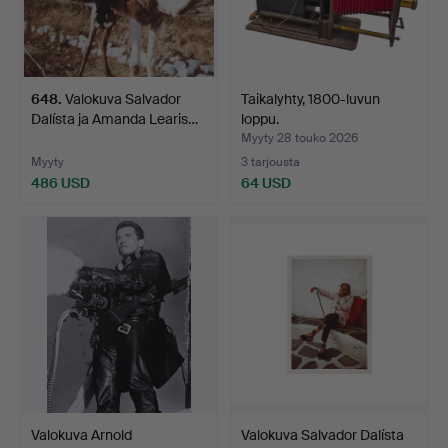
648
.
Valokuva Salvador
Taikalyhty, 1800-luvun
Dalísta ja Amanda Learis…
loppu.
Myyty 28 touko 2026
Myyty
3 tarjousta
486 USD
64 USD
Valokuva Arnold
Valokuva Salvador Dalísta