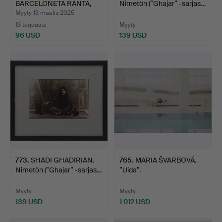
BARCELONETA RANTA,
Nimetön (”Ghajar” -sarjas…
BARCELON…
Myyty 13 maalis 2025
13 tarjousta
Myyty
96 USD
139 USD
773
.
SHADI GHADIRIAN.
765
.
MARIA ŠVARBOVÁ.
Nimetön (”Ghajar” -sarjas…
”Uida”.
Myyty
Myyty
139 USD
1 012 USD