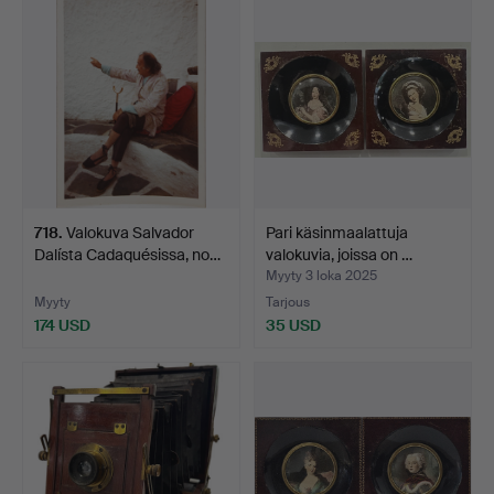
718
.
Valokuva Salvador
Pari käsinmaalattuja
Dalísta Cadaquésissa, no…
valokuvia, joissa on …
Myyty 3 loka 2025
Myyty
Tarjous
174 USD
35 USD