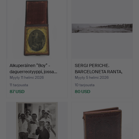
Alkuperäinen ”Boy” -
SERGI PERICHE.
daguerreotyyppi, jossa…
BARCELONETA RANTA,
HOTELLIN…
Myyty 11 helmi 2026
Myyty 5 helmi 2026
11 tarjousta
10 tarjousta
87 USD
80 USD