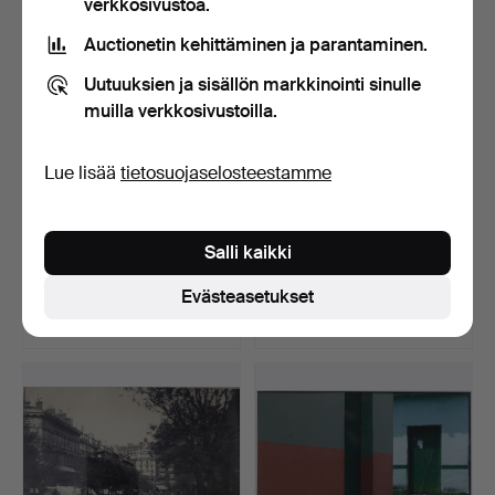
verkkosivustoa.
Auctionetin kehittäminen ja parantaminen.
Uutuuksien ja sisällön markkinointi sinulle
muilla verkkosivustoilla.
Lue lisää
tietosuojaselosteestamme
SERGI PERICHE.
679
.
VICTORIA CIVERA.
Salli kaikki
VALOKUVA PAINETTU
”Joulukuu Sarossa”.
VALOKUVAP…
Myyty 30 touko 2025
Evästeasetukset
Tarjous
Myyty
99 USD
232 USD