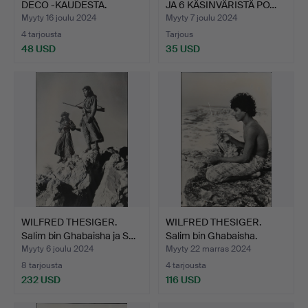
DECO -KAUDESTA.
JA 6 KÄSINVÄRISTÄ PO…
NAISTE…
Myyty 16 joulu 2024
Myyty 7 joulu 2024
4 tarjousta
Tarjous
48 USD
35 USD
WILFRED THESIGER.
WILFRED THESIGER.
Salim bin Ghabaisha ja S…
Salim bin Ghabaisha.
Myyty 6 joulu 2024
Myyty 22 marras 2024
8 tarjousta
4 tarjousta
232 USD
116 USD