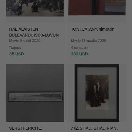
ITALIALAISTEN
TONI CATANY. nimetön.
BULEVARDI. 1900-LUVUN
ALKUPU…
Myyty 9 huhti 2025
Myyty 31 maalis 2025
Tarjous
4 tarjousta
35 USD
232 USD
SERGI PERICHE.
772
.
SHADI GHADIRIAN.