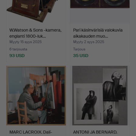
W.Watson & Sons -kamera,
Pari käsinvärisiä valokuvia
englanti 1800-luk…
aikakauden muo…
Myyty 15 syys 2025
Myyty 2 syys 2025
6 tarjousta
Tarjous
93 USD
35 USD
MARC LACROIX. Dalí-
ANTONI JA BERNARD.