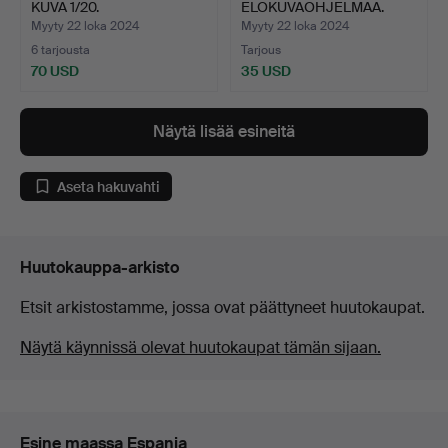
KUVA 1/20.
ELOKUVAOHJELMAA.
Myyty 22 loka 2024
Myyty 22 loka 2024
6 tarjousta
Tarjous
70 USD
35 USD
Näytä lisää esineitä
Aseta hakuvahti
Huutokauppa-arkisto
Etsit arkistostamme, jossa ovat päättyneet huutokaupat.
Näytä käynnissä olevat huutokaupat tämän sijaan.
Esine maassa Espanja