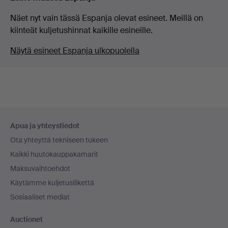
Näet nyt vain tässä Espanja olevat esineet. Meillä on
kiinteät kuljetushinnat kaikille esineille.
Näytä esineet Espanja ulkopuolella
Alatunnistenavigaatio
Apua ja yhteystiedot
Ota yhteyttä tekniseen tukeen
Kaikki huutokauppakamarit
Maksuvaihtoehdot
Käytämme kuljetusliikettä
Sosiaaliset mediat
Auctionet