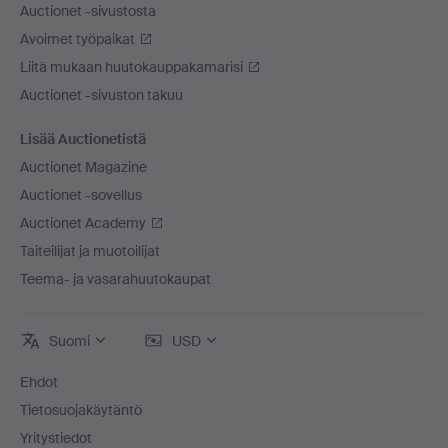
Auctionet -sivustosta
Avoimet työpaikat
Liitä mukaan huutokauppakamarisi
Auctionet -sivuston takuu
Lisää Auctionetistä
Auctionet Magazine
Auctionet -sovellus
Auctionet Academy
Taiteilijat ja muotoilijat
Teema- ja vasarahuutokaupat
Suomi
USD
Ehdot
Tietosuojakäytäntö
Yritystiedot