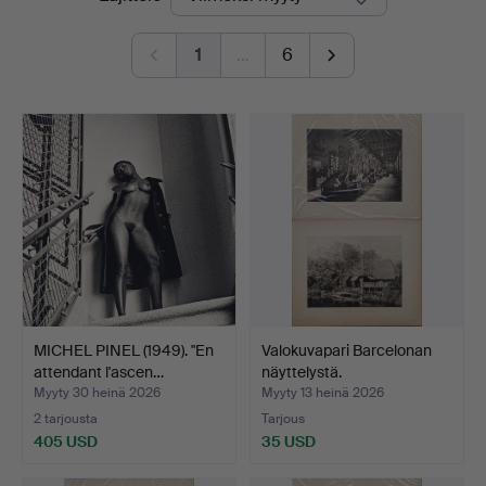
hinnat
1
…
6
MICHEL PINEL (1949). "En
Valokuvapari Barcelonan
attendant l'ascen…
näyttelystä.
Myyty 30 heinä 2026
Myyty 13 heinä 2026
2 tarjousta
Tarjous
405 USD
35 USD