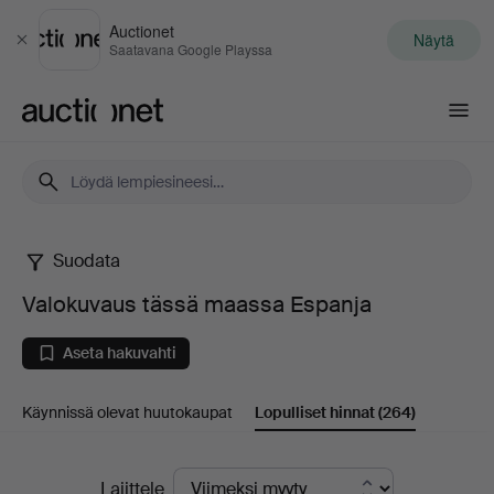
Auctionet
Näytä
Sulje
Saatavana Google Playssa
Auctionet.com
Suodata
Valokuvaus
Valokuvaus tässä maassa Espanja
tässä
Aseta hakuvahti
maassa
Käynnissä olevat huutokaupat
Lopulliset hinnat
(264)
Espanja
Lopulliset
Lajittele