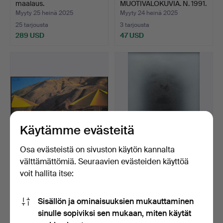
maalaus.
MUOTIVALOKUVIA. N. 1991.
Myyty 25 heinä 2025
Myyty 24 heinä 2025
25 tarjousta
3 tarjousta
289 USD
47 USD
Käytämme evästeitä
Osa evästeistä on sivuston käytön kannalta
CHRISTO & JEANNE
541
.
DARÍO VILLALBA.
välttämättömiä. Seuraavien evästeiden käyttöä
CLAUDE. SATEENVARJOT.
nimetön.
voit hallita itse:
(PR…
Myyty 14 heinä 2025
9 tarjousta
Myyty
Sisällön ja ominaisuuksien mukauttaminen
116 USD
294 USD
sinulle sopiviksi sen mukaan, miten käytät