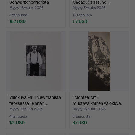
Schwarzeneggerista
Cadaquésissa, no…
elokuva…
Myyty 16 touko 2026
Myyty 5 touko 2026
3 tarjousta
10 tarjousta
162 USD
117 USD
Valokuva Paul Newmanista
”Montserrat”,
teoksessa ”Rahan …
mustavalkoinen valokuva,
noi…
Myyty 19 huhti 2026
Myyty 16 huhti 2026
4 tarjousta
3 tarjousta
174 USD
47 USD