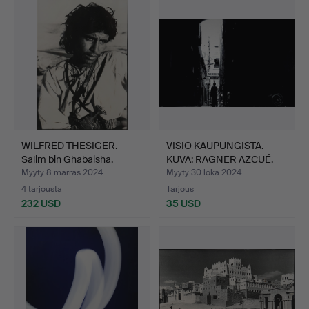
WILFRED THESIGER.
VISIO KAUPUNGISTA.
Salim bin Ghabaisha.
KUVA: RAGNER AZCUÉ.
VUO…
Myyty 8 marras 2024
Myyty 30 loka 2024
4 tarjousta
Tarjous
232 USD
35 USD