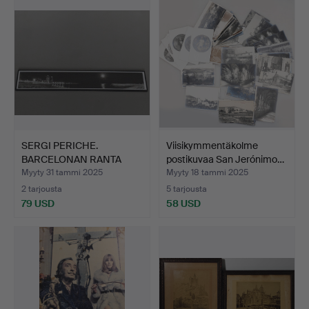
SERGI PERICHE.
Viisikymmentäkolme
BARCELONAN RANTA
postikuvaa San Jerónimo…
KUUTAMOSSA…
Myyty 31 tammi 2025
Myyty 18 tammi 2025
2 tarjousta
5 tarjousta
79 USD
58 USD