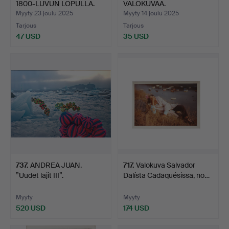
1800-LUVUN LOPULLA.
VALOKUVAA.
Myyty 23 joulu 2025
Myyty 14 joulu 2025
Tarjous
Tarjous
47 USD
35 USD
737
.
ANDREA JUAN.
717
.
Valokuva Salvador
”Uudet lajit III”.
Dalísta Cadaquésissa, no…
Myyty
Myyty
520 USD
174 USD