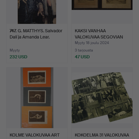
747
.
G. MATTHYS. Salvador
KAKSI VANHAA
Dalí ja Amanda Lear.
VALOKUVAA SEGOVIAN
KAUPUNGIST…
Myyty 18 joulu 2024
Myyty
3 tarjousta
232 USD
47 USD
KOLME VALOKUVAA ART
KOKOELMA 31 VALOKUVAA