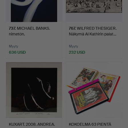
737
.
MICHAEL BANKS.
767
.
WILFRED THESIGER.
nimetön.
Näkymä Al Kathirin palat…
Myyty
Myyty
636 USD
232 USD
KUXART. 2008. ANDREA.
KOKOELMA 63 PIENTÄ