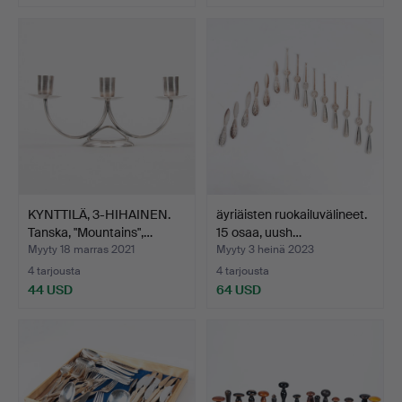
KYNTTILÄ, 3-HIHAINEN.
äyriäisten ruokailuvälineet.
Tanska, "Mountains",…
15 osaa, uush…
Myyty 18 marras 2021
Myyty 3 heinä 2023
4 tarjousta
4 tarjousta
44 USD
64 USD