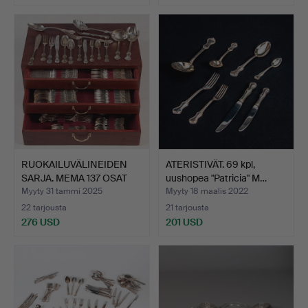
RUOKAILUVÄLINEIDEN
ATERISTIVÄT. 69 kpl,
SARJA. MEMA 137 OSAT
uushopea "Patricia" M…
”P…
Myyty 31 tammi 2025
Myyty 18 maalis 2022
22 tarjousta
21 tarjousta
276 USD
201 USD