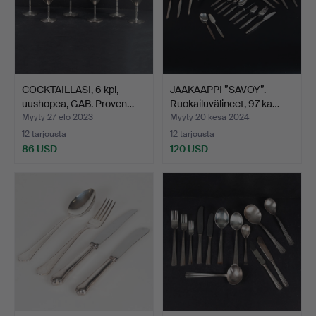
COCKTAILLASI, 6 kpl,
JÄÄKAAPPI ”SAVOY”.
uushopea, GAB. Proven…
Ruokailuvälineet, 97 ka…
Myyty 27 elo 2023
Myyty 20 kesä 2024
12 tarjousta
12 tarjousta
86 USD
120 USD