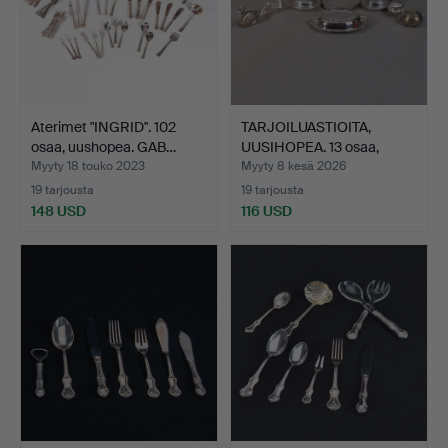
Aterimet "INGRID". 102
TARJOILUASTIOITA,
osaa, uushopea. GAB…
UUSIHOPEA. 13 osaa,
kase…
Myyty 18 touko 2023
Myyty 8 kesä 2026
19 tarjousta
19 tarjousta
148 USD
116 USD