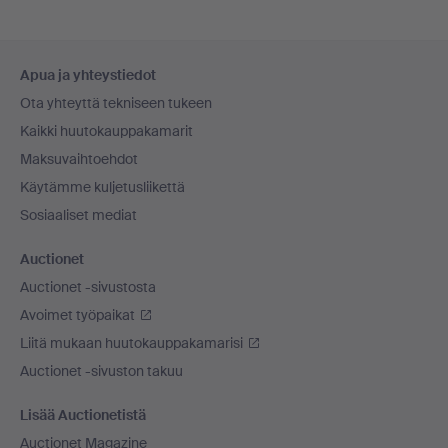
Alatunnistenavigaatio
Apua ja yhteystiedot
Ota yhteyttä tekniseen tukeen
Kaikki huutokauppakamarit
Maksuvaihtoehdot
Käytämme kuljetusliikettä
Sosiaaliset mediat
Auctionet
Auctionet -sivustosta
Avoimet työpaikat
Liitä mukaan huutokauppakamarisi
Auctionet -sivuston takuu
Lisää Auctionetistä
Auctionet Magazine