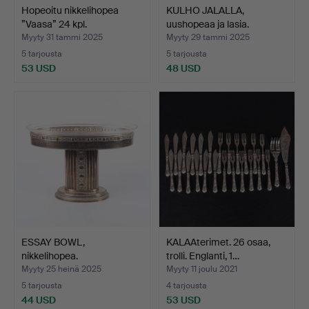
Hopeoitu nikkelihopea
KULHO JALALLA,
”Vaasa” 24 kpl.
uushopeaa ja lasia.
Myyty 31 tammi 2025
Myyty 29 tammi 2025
5 tarjousta
5 tarjousta
53 USD
48 USD
ESSAY BOWL,
KALAAterimet. 26 osaa,
nikkelihopea.
trolli. Englanti, 1…
Myyty 25 heinä 2025
Myyty 11 joulu 2021
5 tarjousta
4 tarjousta
44 USD
53 USD