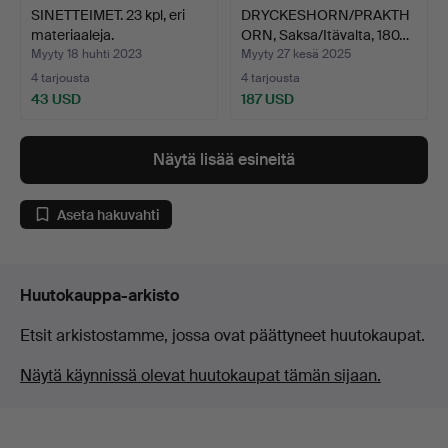
SINETTEIMET. 23 kpl, eri
DRYCKESHORN/PRAKTH
materiaaleja.
ORN, Saksa/Itävalta, 180…
Myyty 18 huhti 2023
Myyty 27 kesä 2025
4 tarjousta
4 tarjousta
43 USD
187 USD
Näytä lisää esineitä
Aseta hakuvahti
Huutokauppa-arkisto
Etsit arkistostamme, jossa ovat päättyneet huutokaupat.
Näytä käynnissä olevat huutokaupat tämän sijaan.