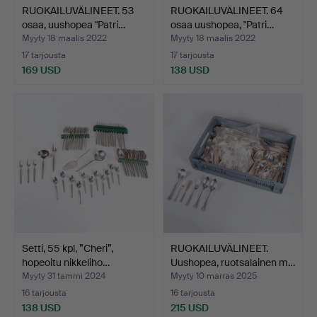
RUOKAILUVÄLINEET. 53
RUOKAILUVÄLINEET. 64
osaa, uushopea "Patri…
osaa uushopea, "Patri…
Myyty 18 maalis 2022
Myyty 18 maalis 2022
17 tarjousta
17 tarjousta
169 USD
138 USD
Setti, 55 kpl, ”Cheri”,
RUOKAILUVÄLINEET.
hopeoitu nikkeliho…
Uushopea, ruotsalainen m…
Myyty 31 tammi 2024
Myyty 10 marras 2025
16 tarjousta
16 tarjousta
138 USD
215 USD