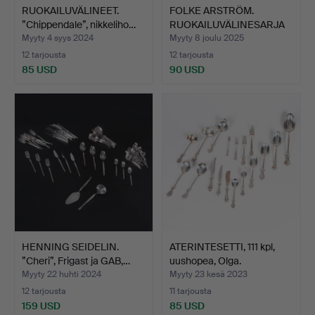
RUOKAILUVÄLINEET.
FOLKE ARSTRÖM.
”Chippendale”, nikkeliho…
RUOKAILUVÄLINESARJA
92 kpl,…
Myyty 4 syys 2024
Myyty 8 joulu 2025
12 tarjousta
12 tarjousta
85 USD
90 USD
HENNING SEIDELIN.
ATERINTESETTI, 111 kpl,
”Cheri”, Frigast ja GAB,…
uushopea, Olga.
Myyty 22 huhti 2024
Myyty 23 kesä 2023
12 tarjousta
11 tarjousta
159 USD
85 USD