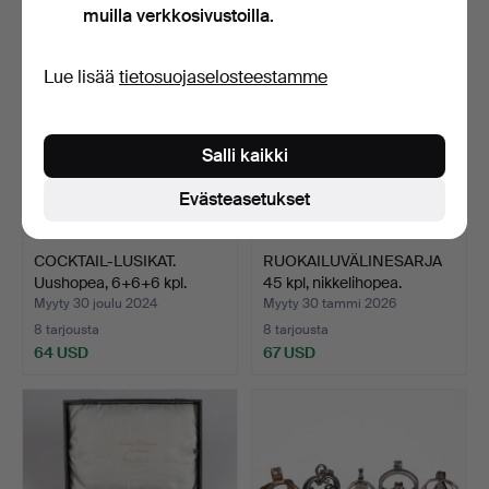
muilla verkkosivustoilla.
Lue lisää
tietosuojaselosteestamme
Salli kaikki
Evästeasetukset
COCKTAIL-LUSIKAT.
RUOKAILUVÄLINESARJA
Uushopea, 6+6+6 kpl.
45 kpl, nikkelihopea.
Myyty 30 joulu 2024
Myyty 30 tammi 2026
8 tarjousta
8 tarjousta
64 USD
67 USD