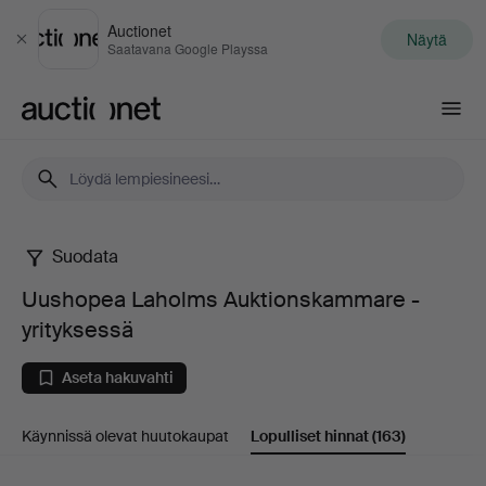
Auctionet
Näytä
Sulje
Saatavana Google Playssa
Auctionet.com
Suodata
Uushopea
Uushopea Laholms Auktionskammare -
Laholms
yrityksessä
Auktionskammare
Aseta hakuvahti
-
Käynnissä olevat huutokaupat
Lopulliset hinnat
(163)
yrityksessä