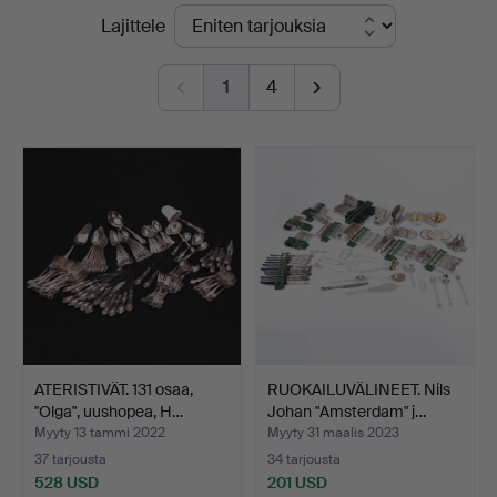
Lopulliset
Lajittele
hinnat
1
4
ATERISTIVÄT. 131 osaa,
RUOKAILUVÄLINEET. Nils
"Olga", uushopea, H…
Johan "Amsterdam" j…
Myyty 13 tammi 2022
Myyty 31 maalis 2023
37 tarjousta
34 tarjousta
528 USD
201 USD