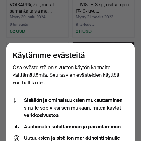
VOIKAPPA, 7 st, metall,
TIIVISTE. 3 kpl, osittain jalo.
samankaltaisia mal…
17-19-luvu…
Myyty 30 joulu 2024
Myyty 21 maalis 2023
9 tarjousta
8 tarjousta
82 USD
211 USD
Käytämme evästeitä
Osa evästeistä on sivuston käytön kannalta
välttämättömiä. Seuraavien evästeiden käyttöä
voit hallita itse:
Sisällön ja ominaisuuksien mukauttaminen
sinulle sopiviksi sen mukaan, miten käytät
WMF, vas jugend, art
COCKTAILLASIT. 10 kpl,
verkkosivustoa.
noveau.
nikkelihopea, GAB S…
Myyty 21 heinä 2022
Myyty 1 loka 2025
Auctionetin kehittäminen ja parantaminen.
8 tarjousta
8 tarjousta
106 USD
90 USD
Uutuuksien ja sisällön markkinointi sinulle