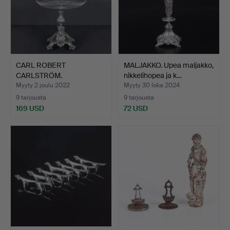
CARL ROBERT
MALJAKKO. Upea maljakko,
CARLSTRÖM.
nikkelihopea ja k…
TARJOUSKULO, uushop…
Myyty 2 joulu 2022
Myyty 30 loka 2024
9 tarjousta
9 tarjousta
169 USD
72 USD