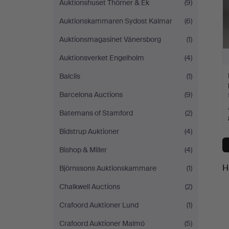
Auktionshuset Thörner & Ek
(9)
Auktionskammaren Sydost Kalmar
(6)
Auktionsmagasinet Vänersborg
(1)
Auktionsverket Engelholm
(4)
Balclis
(1)
Barcelona Auctions
(9)
Batemans of Stamford
(2)
Bidstrup Auktioner
(4)
Bishop & Miller
(4)
H
Björnssons Auktionskammare
(1)
Chalkwell Auctions
(2)
Crafoord Auktioner Lund
(1)
Crafoord Auktioner Malmö
(5)