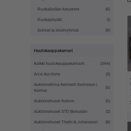
L
o
Ruokailutilan kalusteet
(6)
h
Ruokapöydät
(1)
Sohvat ja istuinryhmät
(8)
Huutokauppakamari
Kaikki huutokauppakamarit
(344)
Arce Auctions
(3)
Auktionsfirma Kenneth Svensson i
(5)
Kalmar
Auktionshuset Kolonn
(5)
Auktionshuset STO Bohuslän
(2)
Auktionshuset Thelin & Johansson
(8)