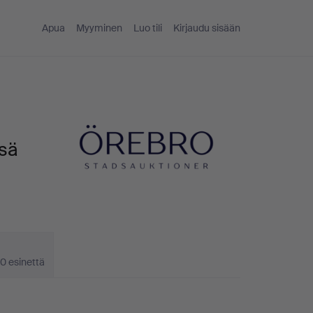
Apua
Myyminen
Luo tili
Kirjaudu sisään
ssä
0 esinettä