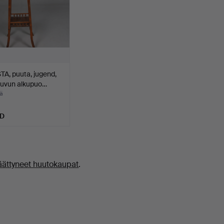
A, puuta, jugend,
luvun alkupuo…
ä
SD
äättyneet huutokaupat
.