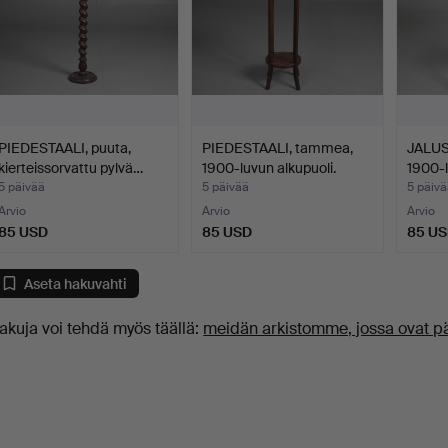
PIEDESTAALI, puuta,
PIEDESTAALI, tammea,
JALUST
kierteissorvattu pylvä…
1900-luvun alkupuoli.
1900-
5 päivää
5 päivää
5 päivä
Arvio
Arvio
Arvio
85 USD
85 USD
85 U
Aseta hakuvahti
akuja voi tehdä myös täällä:
meidän arkistomme, jossa ovat p