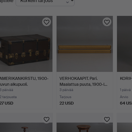
ajittele
levat
uutokaupat
AMERIKANKIRSTU, 1900-
VERHOKAAPIT. Pari.
KORIH
luvun alkupuoli.
Maalattua puuta, 1900-l…
3 päivää
3 päivää
1 päivä
2 tarjousta
Tarjous
Arvio
27 USD
22 USD
64 U