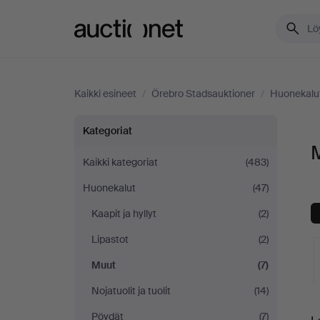
Auctionet.com
Kaikki esineet
/
Örebro Stadsauktioner
/
Huonekalu
Muut
Kategoriat
M
Örebro
Kaikki kategoriat
(483)
Huonekalut
(47)
Stadsauktioner
Kaapit ja hyllyt
(2)
-
Lipastot
(2)
yrityksessä
Muut
(7)
Nojatuolit ja tuolit
(14)
K
Pöydät
(7)