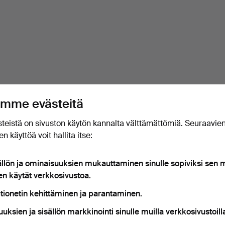
mme evästeitä
teistä on sivuston käytön kannalta välttämättömiä. Seuraavie
n käyttöä voit hallita itse:
ällön ja ominaisuuksien mukauttaminen sinulle sopiviksi sen
en käytät verkkosivustoa.
tionetin kehittäminen ja parantaminen.
uuksien ja sisällön markkinointi sinulle muilla verkkosivustoill