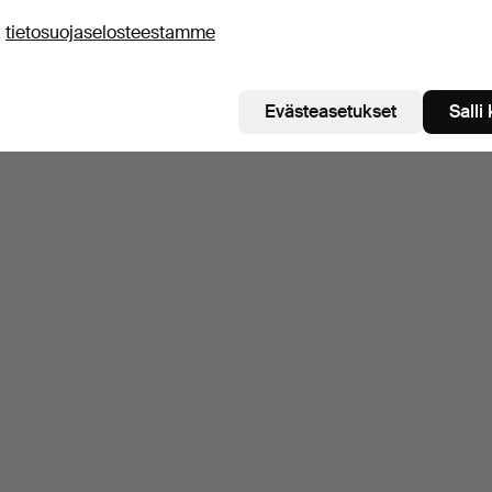
ä
tietosuojaselosteestamme
Evästeasetukset
Salli