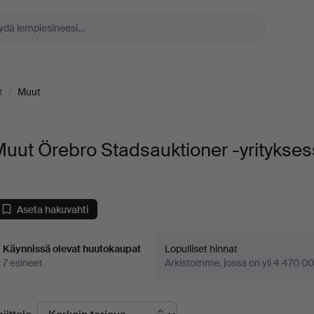
t
/
Muut
uut Örebro Stadsauktioner -yritykse
Aseta hakuvahti
Käynnissä olevat huutokaupat
Lopulliset hinnat
7 esineet
Arkistomme, jossa on yli 4 470 00
äynnissä