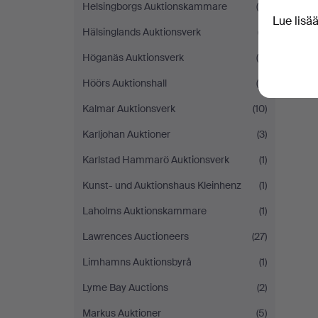
Helsingborgs Auktionskammare
(8)
Lue lisä
Hälsinglands Auktionsverk
(7)
Höganäs Auktionsverk
(4)
Höörs Auktionshall
(6)
Kalmar Auktionsverk
(10)
Karljohan Auktioner
(3)
Karlstad Hammarö Auktionsverk
(1)
Kunst- und Auktionshaus Kleinhenz
(1)
Laholms Auktionskammare
(1)
Lawrences Auctioneers
(27)
Limhamns Auktionsbyrå
(1)
Lyme Bay Auctions
(2)
Markus Auktioner
(5)