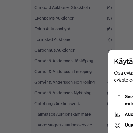
Crafoord Auktioner Stockholm
(4)
Ekenbergs Auktioner
(5)
Falun Auktionsbyrå
(6)
Formstad Auktioner
(1)
Garpenhus Auktioner
(1)
Käytä
Gomér & Andersson Jönköping
(7)
Gomér & Andersson Linköping
(1)
Osa eväs
evästeide
Gomér & Andersson Norrköping
(3)
Gomér & Andersson Nyköping
(6)
Sis
mit
Göteborgs Auktionsverk
(4)
Auc
Halmstads Auktionskammare
(7)
Uut
Handelslagret Auktionsservice
(8)