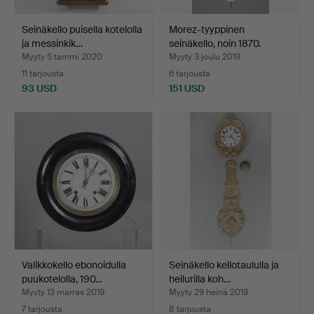
Seinäkello puisella kotelolla
Morez-tyyppinen
ja messinkik…
seinäkello, noin 1870.
Myyty 5 tammi 2020
Myyty 3 joulu 2019
11 tarjousta
6 tarjousta
93 USD
151 USD
Valikkokello ebonoidulla
Seinäkello kellotaululla ja
puukotelolla, 190…
heilurilla koh…
Myyty 13 marras 2019
Myyty 29 heinä 2019
7 tarjousta
8 tarjousta