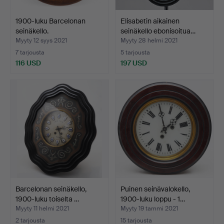
1900-luku Barcelonan
Elisabetin aikainen
seinäkello.
seinäkello ebonisoitua…
Myyty 12 syys 2021
Myyty 28 helmi 2021
7 tarjousta
5 tarjousta
116 USD
197 USD
Barcelonan seinäkello,
Puinen seinävalokello,
1900-luku toiselta …
1900-luku loppu - 1…
Myyty 11 helmi 2021
Myyty 19 tammi 2021
2 tarjousta
15 tarjousta