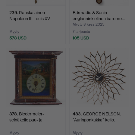
239
.
Ranskalainen
F. Amadio & Sonin
Napoleon III Louis XV -
englanninkielinen barome…
tyylin…
Myyty 8 kesä 2025
Myyty
7 tarjousta
578 USD
105 USD
378
.
Biedermeier-
483
.
GEORGE NELSON.
seinäkello puu- ja
”Auringonkukka” kello.
lasikotelol…
Myyty
Myyty