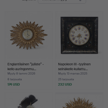
hinnat
Englantilainen ”juliste” -
Napoleon III -tyylinen
kello auringonmu…
seinäkello kullattu…
Myyty 8 tammi 2026
Myyty 13 marras 2025
8 tarjousta
25 tarjousta
174 USD
232 USD