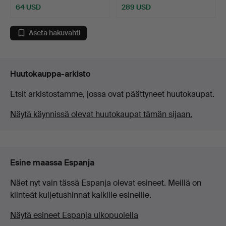
64 USD
289 USD
Aseta hakuvahti
Huutokauppa-arkisto
Etsit arkistostamme, jossa ovat päättyneet huutokaupat.
Näytä käynnissä olevat huutokaupat tämän sijaan.
Esine maassa Espanja
Näet nyt vain tässä Espanja olevat esineet. Meillä on
kiinteät kuljetushinnat kaikille esineille.
Näytä esineet Espanja ulkopuolella