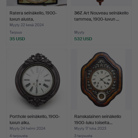
Ratera seinäkello, 1900-
367
.
Art Nouveau seinäkello
luvun alusta.
tammea, 1900-luvun …
Myyty 22 kesä 2024
Tarjous
Myyty
35 USD
532 USD
Porthole seinäkello, 1900-
Ranskalainen seinäkello
luvun alku.
1900-luku toiselta…
Myyty 24 helmi 2024
Myyty 17 loka 2023
4 tarjousta
3 tarjousta