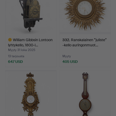
William Gibbsin Lontoon
332
.
Ranskalainen ”juliste”
lyhtykello, 1800-l…
-kello auringonmuot…
Myyty 31 loka 2025
13 tarjousta
Myyty
647 USD
405 USD
Valittu
esine