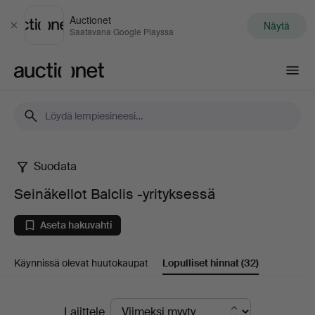
Auctionet
Näytä
Sulje
Saatavana Google Playssa
Auctionet.com
Suodata
Seinäkellot
Seinäkellot Balclis -yrityksessä
Balclis
Aseta hakuvahti
-
Käynnissä olevat huutokaupat
Lopulliset hinnat
(32)
yrityksessä
Lopulliset
Lajittele