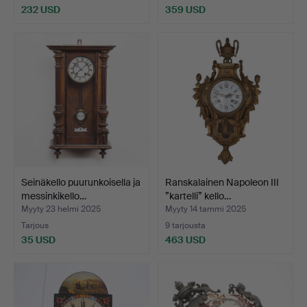
232 USD
359 USD
Seinäkello puurunkoisella ja
Ranskalainen Napoleon III
messinkikello…
”kartelli” kello…
Myyty 23 helmi 2025
Myyty 14 tammi 2025
Tarjous
9 tarjousta
35 USD
463 USD