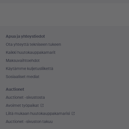
Alatunnistenavigaatio
Apua ja yhteystiedot
Ota yhteyttä tekniseen tukeen
Kaikki huutokauppakamarit
Maksuvaihtoehdot
Käytämme kuljetusliikettä
Sosiaaliset mediat
Auctionet
Auctionet -sivustosta
Avoimet työpaikat
Liitä mukaan huutokauppakamarisi
Auctionet -sivuston takuu