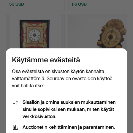
53 USD
116 USD
Käytämme evästeitä
Osa evästeistä on sivuston käytön kannalta
välttämättömiä. Seuraavien evästeiden käyttöä
Todennäköisesti
Kello tyyppiä "ratera",
ranskalainen seinäkello pu…
maalattua puuta, B…
voit hallita itse:
Myyty 22 kesä 2023
Myyty 22 huhti 2022
Tarjous
7 tarjousta
Sisällön ja ominaisuuksien mukauttaminen
232 USD
70 USD
sinulle sopiviksi sen mukaan, miten käytät
verkkosivustoa.
Auctionetin kehittäminen ja parantaminen.