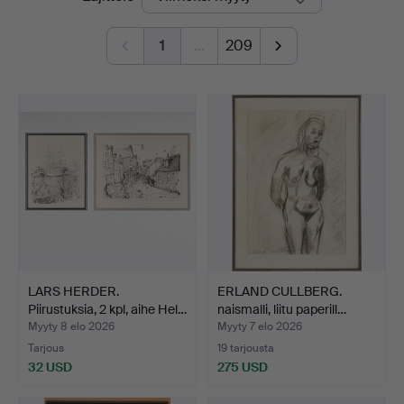
hinnat
1
…
209
LARS HERDER.
ERLAND CULLBERG.
Piirustuksia, 2 kpl, aihe Hel…
naismalli, liitu paperill…
Myyty 8 elo 2026
Myyty 7 elo 2026
Tarjous
19 tarjousta
32 USD
275 USD