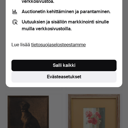
verkkosivustoa.
Auctionetin kehittäminen ja parantaminen.
Uutuuksien ja sisällön markkinointi sinulle
muilla verkkosivustoilla.
Lue lisää
tietosuojaselosteestamme
PELLE ÅBERG.
LARS MILLHAGEN (1936-
Salli kaikki
Pääministeri T. Erlander,
1996): Kompositio, si…
tus…
Myyty 31 heinä 2026
Myyty 31 heinä 2026
Evästeasetukset
Tarjous
6 tarjousta
32 USD
296 USD