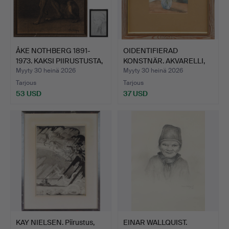
ÅKE NOTHBERG 1891-
OIDENTIFIERAD
1973. KAKSI PIIRUSTUSTA,
KONSTNÄR. AKVARELLI,
…
paperil…
Myyty 30 heinä 2026
Myyty 30 heinä 2026
Tarjous
Tarjous
53 USD
37 USD
KAY NIELSEN. Piirustus,
EINAR WALLQUIST.