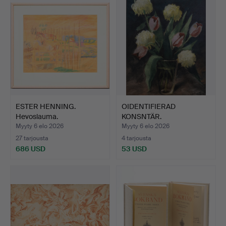
ESTER HENNING.
OIDENTIFIERAD
Hevoslauma.
KONSNTÄR.
kukkaisasetelma, k…
Myyty 6 elo 2026
Myyty 6 elo 2026
27 tarjousta
4 tarjousta
686 USD
53 USD