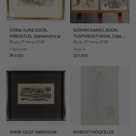
STINA SUNESSON.
GÖRAN DANIELSSON.
PIIRUSTUS, Signeerattu ja
TUSPIIRUSTUKSIA, 2 kpl, …
…
Myyty 27 heinä 2026
Myyty 27 heinä 2026
7 tarjousta
Tarjous
74 USD
22 USD
SVEN-OLOF IVARSSON.
ROBERT HÖGFELDT.