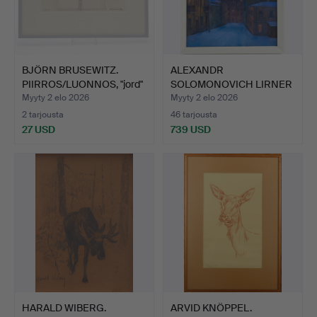
BJÖRN BRUSEWITZ.
ALEXANDR
PIIRROS/LUONNOS, "jord"
SOLOMONOVICH LIRNER
s…
(UKRAINA, 194…
Myyty 2 elo 2026
Myyty 2 elo 2026
2 tarjousta
46 tarjousta
27 USD
739 USD
HARALD WIBERG.
ARVID KNÖPPEL.