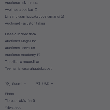
Auctionet -sivustosta
Avoimet työpaikat
Liitä mukaan huutokauppakamarisi
Auctionet -sivuston takuu
Lisää Auctionetistä
Auctionet Magazine
Auctionet -sovellus
Auctionet Academy
Taiteilijat ja muotoilijat
Teema- ja vasarahuutokaupat
Suomi
USD
Ehdot
Tietosuojakäytäntö
Yritystiedot