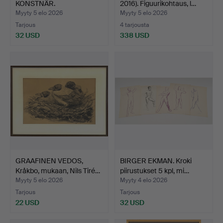
KONSTNÄR.
2016). Figuurikohtaus, l…
PILAPIIRROKSIA, 3 …
Myyty 5 elo 2026
Myyty 5 elo 2026
Tarjous
4 tarjousta
32 USD
338 USD
Valittu
esine
GRAAFINEN VEDOS,
BIRGER EKMAN. Kroki
Kråkbo, mukaan, Nils Tiré…
piirustukset 5 kpl, mi…
Myyty 5 elo 2026
Myyty 4 elo 2026
Tarjous
Tarjous
22 USD
32 USD