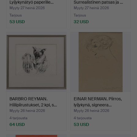
Lyijykynätyö paperille…
Surrealistinen patsas ja …
Myyty 27 heinä 2026
Myyty 27 heinä 2026
Tarjous
Tarjous
53 USD
32 USD
BARBRO REYMAN.
EINAR NERMAN. Piirros,
Hiilipiirustukset, 2 kpl, s…
lyijykynä, signeera…
Myyty 26 heinä 2026
Myyty 26 heinä 2026
4 tarjousta
4 tarjousta
64 USD
53 USD