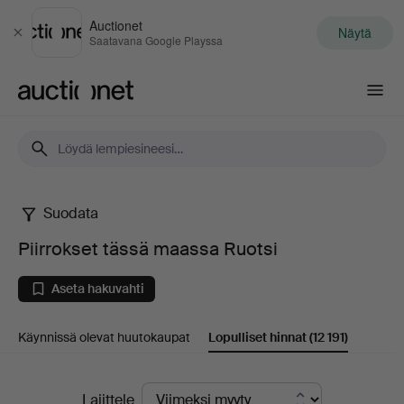
Auctionet
Näytä
Sulje
Saatavana Google Playssa
Auctionet.com
Suodata
Piirrokset
Piirrokset tässä maassa Ruotsi
tässä
Aseta hakuvahti
maassa
Käynnissä olevat huutokaupat
Lopulliset hinnat
(12 191)
Ruotsi
Lopulliset
Lajittele