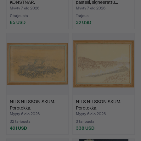
KONSTNÄR.
pastelli, signeerattu…
Tussilaveeraus, ra…
Myyty 7 elo 2026
Myyty 7 elo 2026
7 tarjousta
Tarjous
85 USD
32 USD
NILS NILSSON SKUM.
NILS NILSSON SKUM.
Porotokka.
Porotokka.
Myyty 6 elo 2026
Myyty 6 elo 2026
32 tarjousta
3 tarjousta
491 USD
338 USD