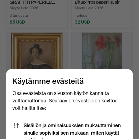
GRAFIITTI PAPERILLE,
Liitupiirros paperille, sig…
HIRVI,…
Myyty 1 elo 2026
Myyty 1 elo 2026
3 tarjousta
Tarjous
85 USD
32 USD
Käytämme evästeitä
Osa evästeistä on sivuston käytön kannalta
OKÄND KONSTNÄR.
OIDENTIFIERAD
välttämättömiä. Seuraavien evästeiden käyttöä
Kreivitär Eva Lovisa Hamil…
KONSTNÄR. Kukka-
voit hallita itse:
asetelma, pa…
Myyty 1 elo 2026
Myyty 31 heinä 2026
2 tarjousta
Tarjous
Sisällön ja ominaisuuksien mukauttaminen
106 USD
32 USD
sinulle sopiviksi sen mukaan, miten käytät