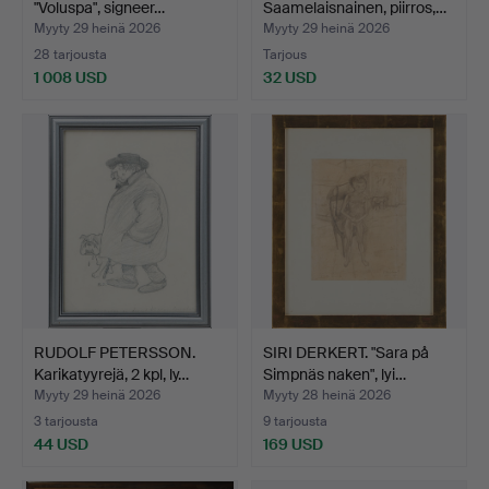
"Voluspa", signeer…
Saamelaisnainen, piirros,…
Myyty 29 heinä 2026
Myyty 29 heinä 2026
28 tarjousta
Tarjous
1 008 USD
32 USD
RUDOLF PETERSSON.
SIRI DERKERT. "Sara på
Karikatyyrejä, 2 kpl, ly…
Simpnäs naken", lyi…
Myyty 29 heinä 2026
Myyty 28 heinä 2026
3 tarjousta
9 tarjousta
44 USD
169 USD