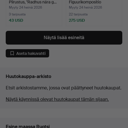
Piirustus, "Radhus nära g…
Figuurikompositio
mustana…
Myyty 24 heinä 2026
Myyty 24 heinä 2026
3 tarjousta
22 tarjousta
43 USD
275 USD
Näytä lisää esineitä
Aseta hakuvahti
Huutokauppa-arkisto
Etsit arkistostamme, jossa ovat päättyneet huutokaupat.
Näytä käynnissä olevat huutokaupat tämän sijaan.
Esine maassa Ruotsi