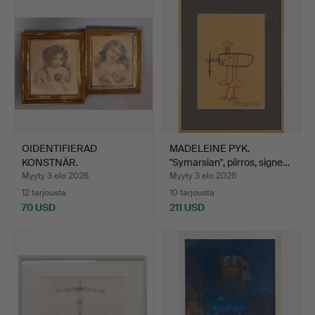
OIDENTIFIERAD
MADELEINE PYK.
KONSTNÄR.
"Symarsian", piirros, signe…
Lyijykynäpiirustuk…
Myyty 3 elo 2026
Myyty 3 elo 2026
12 tarjousta
10 tarjousta
70 USD
211 USD