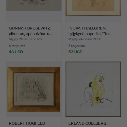
GUNNAR BRUSEWITZ.
INGVAR HÄLLGREN.
piirustus, epäselvästi s…
Lyijykynä paperille, "Rör…
Myyty 25 heinä 2026
Myyty 24 heinä 2026
4 tarjousta
5 tarjousta
43 USD
53 USD
ROBERT HÖGFELDT.
ERLAND CULLBERG.