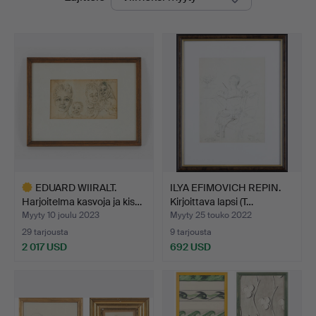
hinnat
EDUARD WIIRALT.
ILYA EFIMOVICH REPIN.
Harjoitelma kasvoja ja kis…
Kirjoittava lapsi (T…
Myyty 10 joulu 2023
Myyty 25 touko 2022
29 tarjousta
9 tarjousta
2 017 USD
692 USD
Valittu
esine