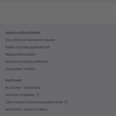
Alatunnistenavigaatio
Apua ja yhteystiedot
Ota yhteyttä tekniseen tukeen
Kaikki huutokauppakamarit
Maksuvaihtoehdot
Käytämme kuljetusliikettä
Sosiaaliset mediat
Auctionet
Auctionet -sivustosta
Avoimet työpaikat
Liitä mukaan huutokauppakamarisi
Auctionet -sivuston takuu