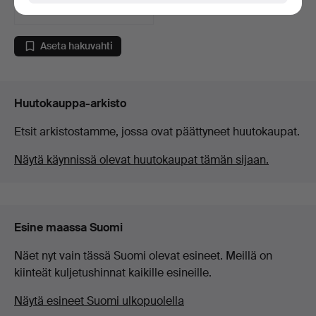
750 USD
Valittu
esine
Aseta hakuvahti
Huutokauppa-arkisto
Etsit arkistostamme, jossa ovat päättyneet huutokaupat.
Näytä käynnissä olevat huutokaupat tämän sijaan.
Esine maassa Suomi
Näet nyt vain tässä Suomi olevat esineet. Meillä on
kiinteät kuljetushinnat kaikille esineille.
Näytä esineet Suomi ulkopuolella