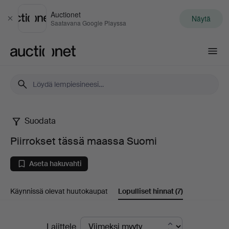
Auctionet
Näytä
Sulje
Saatavana Google Playssa
Auctionet.com
Suodata
Piirrokset
Piirrokset tässä maassa Suomi
tässä
Aseta hakuvahti
maassa
Käynnissä olevat huutokaupat
Lopulliset hinnat
(7)
Suomi
Lopulliset
Lajittele