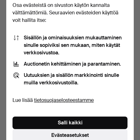
Osa evästeistä on sivuston käytön kannalta
välttämättömiä. Seuraavien evästeiden käyttöä
DORA JUNG. PIIRUSTUS,
HUGO BACKMANSSON.
pellavadamasti kuvak…
istuva malli, signeeratt…
voit hallita itse:
Myyty 31 loka 2021
Myyty 3 syys 2021
38 tarjousta
3 tarjousta
Sisällön ja ominaisuuksien mukauttaminen
1 959 USD
173 USD
sinulle sopiviksi sen mukaan, miten käytät
verkkosivustoa.
Auctionetin kehittäminen ja parantaminen.
Uutuuksien ja sisällön markkinointi sinulle
muilla verkkosivustoilla.
Lue lisää
tietosuojaselosteestamme
EDUARD WIIRALT.
Salli kaikki
Kollaasi, painokuvilla, pi…
Myyty 15 kesä 2021
Evästeasetukset
12 tarjousta