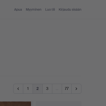
Apua
Myyminen
Luo tili
Kirjaudu sisään
1
2
3
…
77