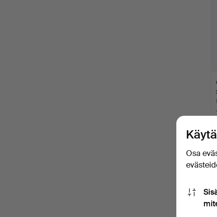
Käytä
Osa eväs
evästeide
Sis
mit