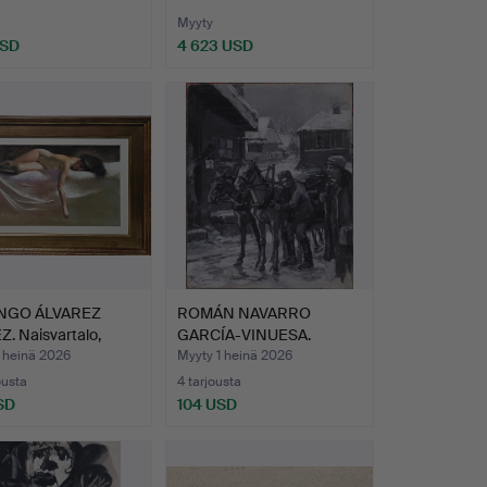
Myyty
USD
4 623 USD
NGO ÁLVAREZ
ROMÁN NAVARRO
. Naisvartalo,
GARCÍA-VINUESA.
…
Kuvitus teok…
 heinä 2026
Myyty 1 heinä 2026
ousta
4 tarjousta
SD
104 USD