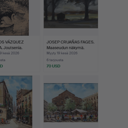
OS VÁZQUEZ
JOSEP CRUAÑAS FAGES.
. Joutsenia.
Maaseudun näkymä.
19 kesä 2026
Myyty 19 kesä 2026
usta
6 tarjousta
SD
70 USD