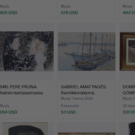
Myyty
Myyty
Myyty
809 USD
578 USD
463 
540
.
PERE PRUNA.
GABRIEL AMAT PAGÈS.
DOMI
Nainen kampaamassa
Rannikkonäkymä.
GÓMEZ
tyttöä.
vahali
Myyty 1 heinä 2026
Myyty 1
Myyty
9 tarjousta
32 tarj
694 USD
93 USD
301 U