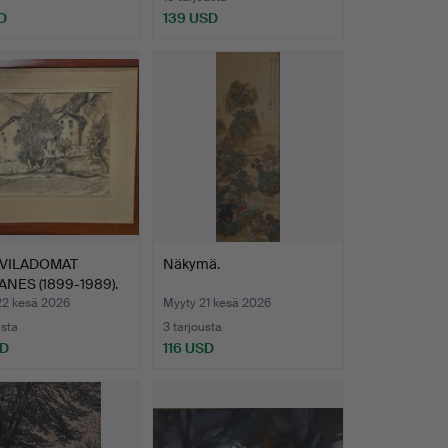
D
139 USD
 VILADOMAT
Näkymä.
NES (1899-1989).
22 kesä 2026
Myyty 21 kesä 2026
usta
3 tarjousta
SD
116 USD