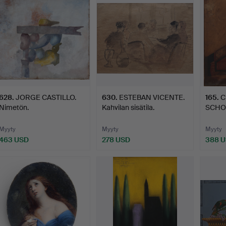
628
.
JORGE CASTILLO.
630
.
ESTEBAN VICENTE.
165
.
C
Nimetön.
Kahvilan sisätila.
SCHOO
Myyty
Myyty
Myyty
463 USD
278 USD
388 