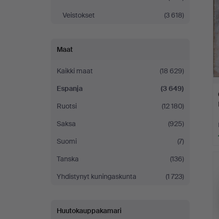
Veistokset
(3 618)
Maat
Kaikki maat
(18 629)
Espanja
(3 649)
Ruotsi
(12 180)
Saksa
(925)
Suomi
(7)
Tanska
(136)
Yhdistynyt kuningaskunta
(1 723)
Huutokauppakamari