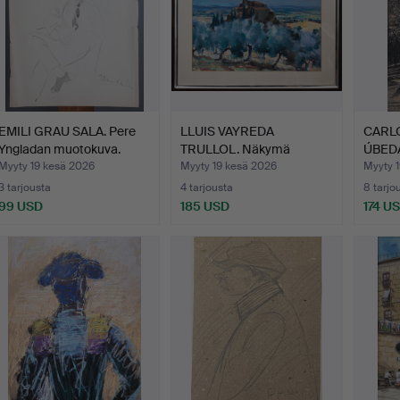
EMILI GRAU SALA. Pere
LLUIS VAYREDA
CARL
Yngladan muotokuva.
TRULLOL. Näkymä
ÚBEDA
maaseudulle.
Myyty 19 kesä 2026
Myyty 19 kesä 2026
Myyty 
3 tarjousta
4 tarjousta
8 tarjo
99 USD
185 USD
174 U