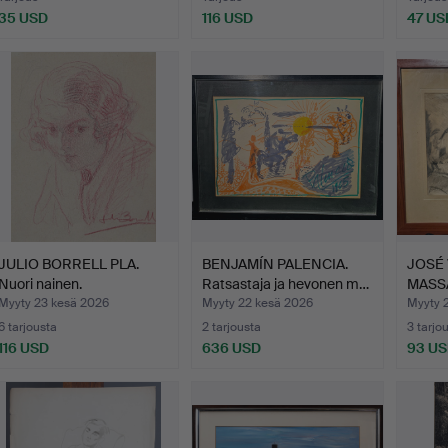
35 USD
116 USD
47 US
JULIO BORRELL PLA.
BENJAMÍN PALENCIA.
JOSÉ
Nuori nainen.
Ratsastaja ja hevonen m…
MASSA
"Mi t…
Myyty 23 kesä 2026
Myyty 22 kesä 2026
Myyty 
6 tarjousta
2 tarjousta
3 tarjo
116 USD
636 USD
93 U