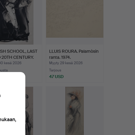
SH SCHOOL, LAST
LLUIS ROURA. Palamòsin
 20TH CENTURY.
ranta. 1974.
30 kesä 2026
Myyty 29 kesä 2026
ousta
Tarjous
SD
47 USD
n
 mukaan,