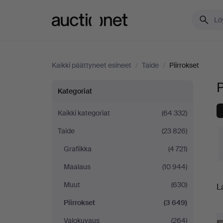
Auctionet.com
Kaikki päättyneet esineet
/
Taide
/
Piirrokset
P
Piirrokset
Kategoriat
tässä
Kaikki kategoriat
(64 332)
Taide
(23 826)
maassa
Grafiikka
(4 721)
Espanja
Maalaus
(10 944)
L
Muut
(630)
L
h
Piirrokset
(3 649)
Valokuvaus
(264)