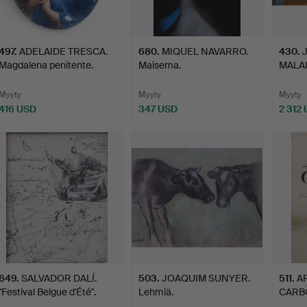
497
.
ADELAIDE TRESCA.
680
.
MIQUEL NAVARRO.
430
.
Magdalena penitente.
Maisema.
MALAIN
…
Myyty
Myyty
Myyty
416 USD
347 USD
2 312
649
.
SALVADOR DALÍ.
503
.
JOAQUIM SUNYER.
511
.
A
"Festival Belgue d'Été".
Lehmiä.
CARBO