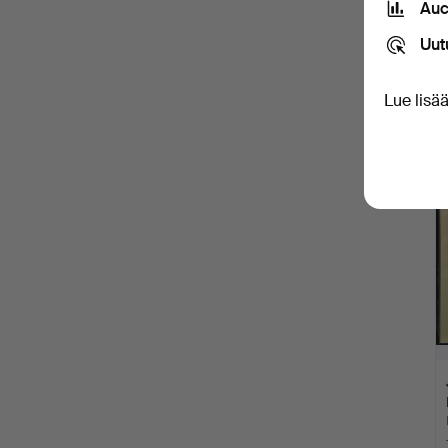
Auc
Uut
Lue lisä