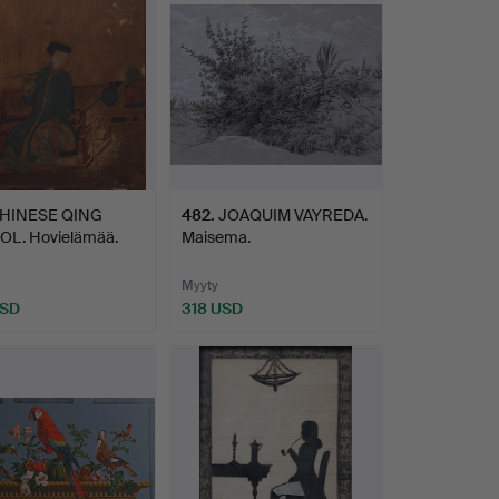
HINESE QING
482
.
JOAQUIM VAYREDA.
L. Hovielämää.
Maisema.
Myyty
USD
318 USD