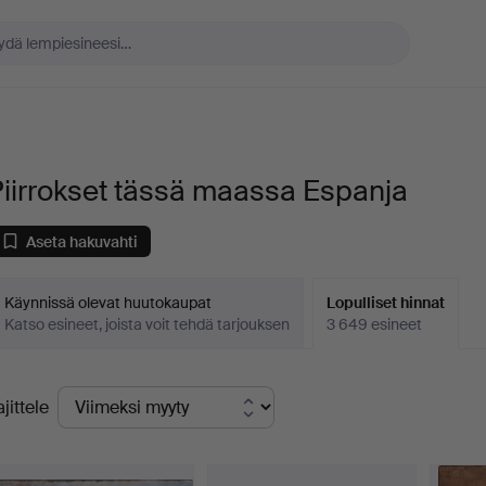
iirrokset tässä maassa Espanja
Aseta hakuvahti
Käynnissä olevat huutokaupat
Lopulliset hinnat
Katso esineet, joista voit tehdä tarjouksen
3 649 esineet
opulliset
ajittele
innat