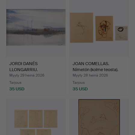
JORDI DANÉS
JOAN COMELLAS.
LLONGARRIU.
Nimetön (kolme teosta).
Jokimaisema.
Myyty 29 heinä 2026
Myyty 28 heinä 2026
Tarjous
Tarjous
35 USD
35 USD