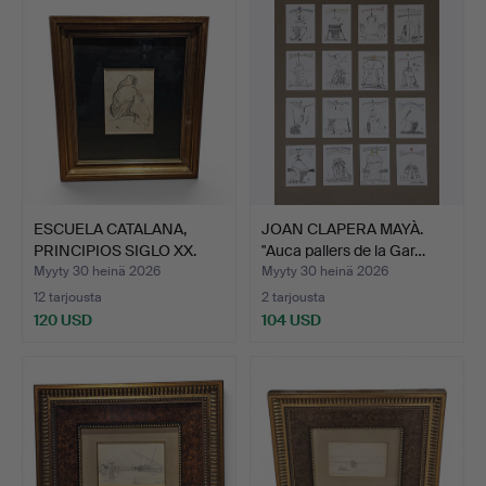
ESCUELA CATALANA,
JOAN CLAPERA MAYÀ.
PRINCIPIOS SIGLO XX.
"Auca pallers de la Gar…
Van…
Myyty 30 heinä 2026
Myyty 30 heinä 2026
12 tarjousta
2 tarjousta
120 USD
104 USD