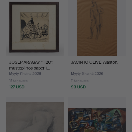
JOSEP ARAGAY. "H2O",
JACINTO OLIVÉ. Alaston.
mustepiirros paperill…
Myyty 7 heinä 2026
Myyty 6 heinä 2026
15 tarjousta
11 tarjousta
127 USD
93 USD