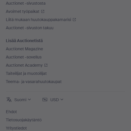
Auctionet -sivustosta
Avoimet työpaikat
Liitä mukaan huutokauppakamarisi
Auctionet -sivuston takuu
Lisää Auctionetistä
Auctionet Magazine
Auctionet -sovellus
Auctionet Academy
Taiteilijat ja muotoilijat
Teema- ja vasarahuutokaupat
Suomi
USD
Ehdot
Tietosuojakäytäntö
Yritystiedot