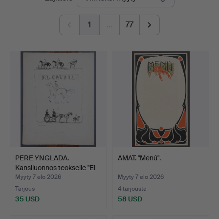
hinnat
1
…
77
PERE YNGLADA.
AMAT. "Menú".
Kansiluonnos teokselle "El
C…
Myyty 7 elo 2026
Myyty 7 elo 2026
Tarjous
4 tarjousta
35 USD
58 USD