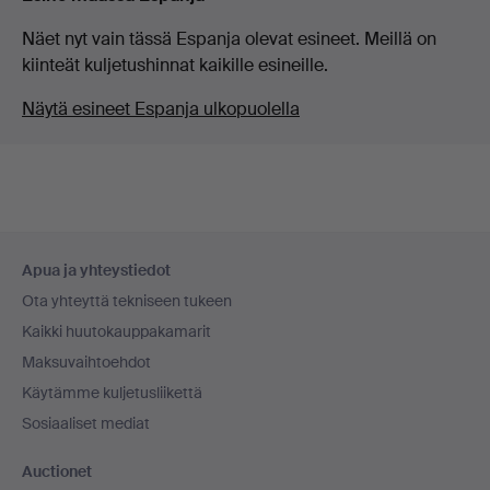
Näet nyt vain tässä Espanja olevat esineet. Meillä on
kiinteät kuljetushinnat kaikille esineille.
Näytä esineet Espanja ulkopuolella
Alatunnistenavigaatio
Apua ja yhteystiedot
Ota yhteyttä tekniseen tukeen
Kaikki huutokauppakamarit
Maksuvaihtoehdot
Käytämme kuljetusliikettä
Sosiaaliset mediat
Auctionet