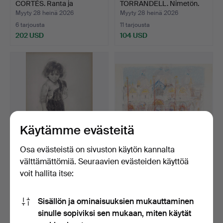
CORTÉS. Ranta ja
TORRANDELL. Nimetön.
hahmoja.
Myyty 28 heinä 2026
Myyty 28 heinä 2026
6 tarjousta
11 tarjousta
202 USD
104 USD
Käytämme evästeitä
Osa evästeistä on sivuston käytön kannalta
JOAN MARTI. " La gitaneta
HENRI REITER. Näkymä
välttämättömiä. Seuraavien evästeiden käyttöä
del barri de Per…
San Marcosta, Venetsi…
voit hallita itse:
Myyty 27 heinä 2026
Myyty 27 heinä 2026
Tarjous
3 tarjousta
Sisällön ja ominaisuuksien mukauttaminen
35 USD
64 USD
sinulle sopiviksi sen mukaan, miten käytät