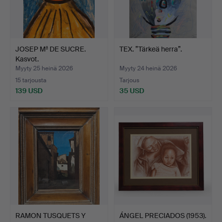
JOSEP Mª DE SUCRE.
TEX. ”Tärkeä herra”.
Kasvot.
Myyty 25 heinä 2026
Myyty 24 heinä 2026
15 tarjousta
Tarjous
139 USD
35 USD
RAMON TUSQUETS Y
ÁNGEL PRECIADOS (1953).