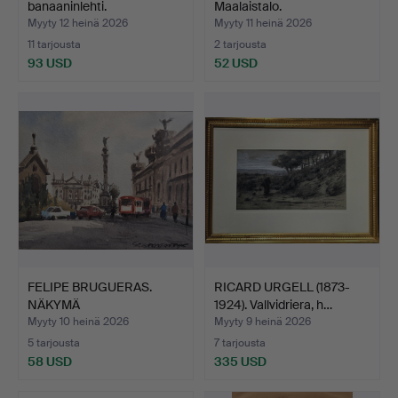
banaaninlehti.
Maalaistalo.
Myyty 12 heinä 2026
Myyty 11 heinä 2026
11 tarjousta
2 tarjousta
93 USD
52 USD
FELIPE BRUGUERAS.
RICARD URGELL (1873-
NÄKYMÄ
1924). Vallvidriera, h…
KOLUMBUKSESTA, BA…
Myyty 10 heinä 2026
Myyty 9 heinä 2026
5 tarjousta
7 tarjousta
58 USD
335 USD