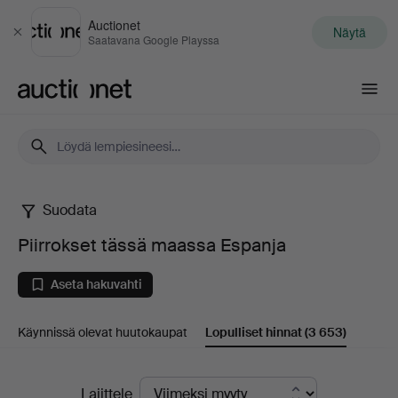
Auctionet
Näytä
Sulje
Saatavana Google Playssa
Auctionet.com
Suodata
Piirrokset
Piirrokset tässä maassa Espanja
tässä
Aseta hakuvahti
maassa
Käynnissä olevat huutokaupat
Lopulliset hinnat
(3 653)
Espanja
Lopulliset
Lajittele