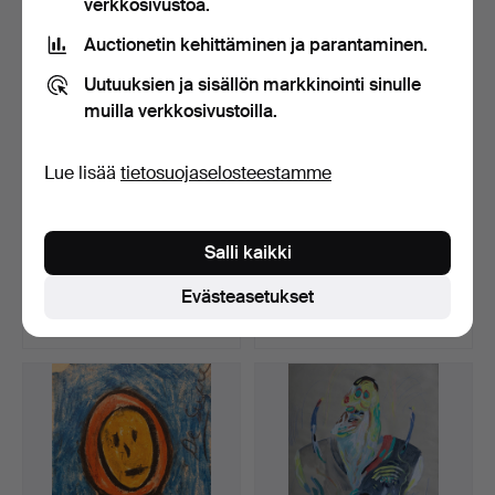
verkkosivustoa.
Auctionetin kehittäminen ja parantaminen.
Uutuuksien ja sisällön markkinointi sinulle
muilla verkkosivustoilla.
Lue lisää
tietosuojaselosteestamme
ERNESTO CARRATALÁ
ERNESTO CARRATALÁ
Salli kaikki
(1918-2015). Kaupunkinäk…
REY (1918-2015). Balmes-…
Myyty 27 heinä 2026
Myyty 27 heinä 2026
Evästeasetukset
Tarjous
2 tarjousta
35 USD
41 USD