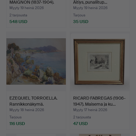
MAIGNON (1837-1904).
Äitiys, punaliitup…
Näky…
Myyty 19 heinä 2026
Myyty 19 heinä 2026
2 tarjousta
Tarjous
548 USD
35 USD
EZEQUIEL TORROELLA.
RICARD FABREGAS (1906-
Rannikkonäkymä.
1947). Maisema ja ku…
Myyty 18 heinä 2026
Myyty 17 heinä 2026
Tarjous
2 tarjousta
116 USD
47 USD