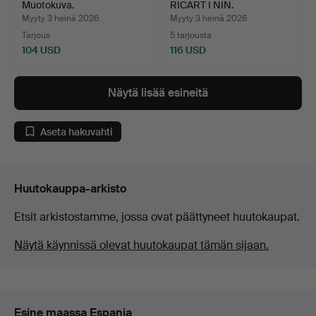
Muotokuva.
RICART I NIN.
Kirkkonäkymä.
Myyty 3 heinä 2026
Myyty 3 heinä 2026
Tarjous
5 tarjousta
104 USD
116 USD
Näytä lisää esineitä
Aseta hakuvahti
Huutokauppa-arkisto
Etsit arkistostamme, jossa ovat päättyneet huutokaupat.
Näytä käynnissä olevat huutokaupat tämän sijaan.
Esine maassa Espanja