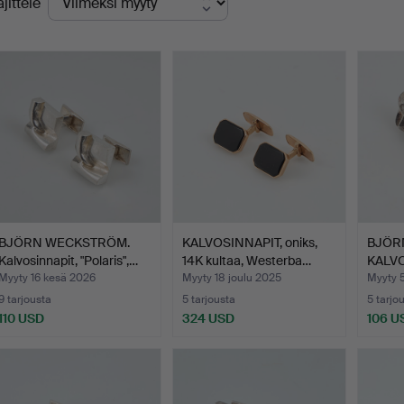
ajittele
innat
BJÖRN WECKSTRÖM.
KALVOSINNAPIT, oniks,
BJÖR
Kalvosinnapit, "Polaris",…
14K kultaa, Westerba…
KALVO
La…
Myyty 16 kesä 2026
Myyty 18 joulu 2025
Myyty 5
9 tarjousta
5 tarjousta
5 tarjo
110 USD
324 USD
106 U