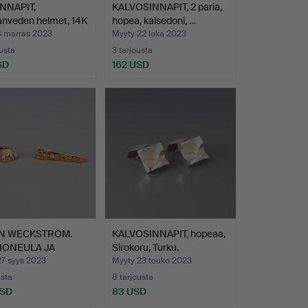
NNAPIT,
KALVOSINNAPIT, 2 paria,
nveden helmet, 14K
hopea, kalsedoni, …
4 marras 2023
Myyty 22 loka 2023
ousta
3 tarjousta
SD
162 USD
N WECKSTRÖM.
KALVOSINNAPIT, hopeaa,
IONEULA JA
Sirokoru, Turku.
OSINNA…
27 syys 2023
Myyty 23 touko 2023
usta
8 tarjousta
USD
83 USD