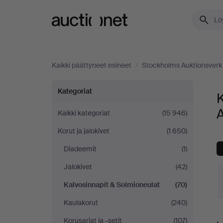
Auctionet.com
Kaikki päättyneet esineet
/
Stockholms Auktionsverk 
Kalvosinnapit
Kategoriat
K
&
A
Kaikki kategoriat
(15 946)
Korut ja jalokivet
(1 650)
Solmioneulat
Diadeemit
(1)
Stockholms
Jalokivet
(42)
Auktionsverk
Kalvosinnapit & Solmioneulat
(70)
Kaulakorut
(240)
Helsinki
L
Korusarjat ja -setit
(107)