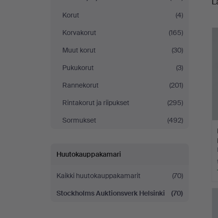
L
h
-
Korut
(4)
yrityksessä
Korvakorut
(165)
Muut korut
(30)
Pukukorut
(3)
Rannekorut
(201)
Rintakorut ja riipukset
(295)
Sormukset
(492)
Huutokauppakamari
Kaikki huutokauppakamarit
(70)
Stockholms Auktionsverk Helsinki
(70)