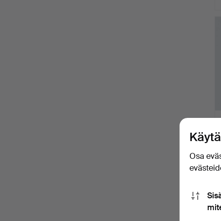
Käytä
Osa eväs
evästeide
Sis
mit