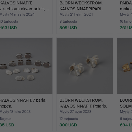
KALVOSINNAPIT,
BJÖRN WECKSTRÖM.
PAIDA
viistehiotut akvamariinit, …
KALVOSINNAPPIPARI,
makea
Polari…
kulta…
Myyty 14 maalis 2024
Myyty 21 helmi 2024
Myyty 
10 tarjousta
8 tarjousta
16 tarj
463 USD
309 USD
261 U
KALVOSINNAPIT, 7 paria,
BJÖRN WECKSTRÖM.
BJÖR
hopea.
KALVOSINNAPIT, Polaris,
SOLM
h…
KALV
Myyty 18 loka 2023
Myyty 27 syys 2023
Myyty 
Tarjous
12 tarjousta
6 tarjo
35 USD
300 USD
694 