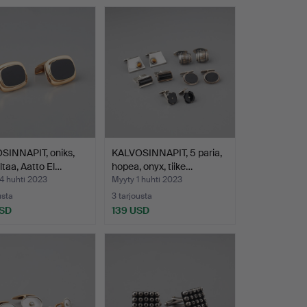
SINNAPIT, oniks,
KALVOSINNAPIT, 5 paria,
ltaa, Aatto El…
hopea, onyx, tiike…
4 huhti 2023
Myyty 1 huhti 2023
usta
3 tarjousta
USD
139 USD