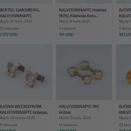
BERTEL GARDBERG.
KALVOSINNAPIT, hopeaa
BJÖR
KALVOSINNAPIT,
(925), Kalevala Koru…
KALVOS
viistehiot…
P…
Myyty 27 huhti 2025
Myyty 8 huhti 2025
Myyty 
52 tarjousta
3 tarjousta
5 tarjo
1 272 USD
116 USD
162 U
BJÖRN WECKSTRÖM.
KALVOSINNAPIT, 18K
BJÖR
KALVOSINNAPIT, hopeaa,
kultaa.
KALVO
La…
Pirun
Myyty 29 tammi 2025
Myyty 12 joulu 2024
Myyty 8
17 tarjousta
14 tarjousta
23 tarj
130 USD
480 USD
814 U