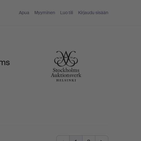
Apua
Myyminen
Luo tili
Kirjaudu sisään
lms