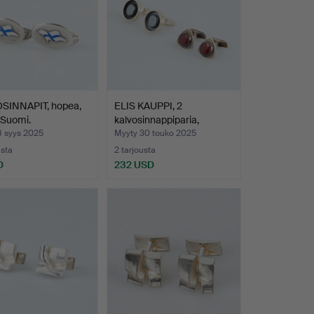
SINNAPIT, hopea,
ELIS KAUPPI, 2
 Suomi.
kalvosinnappiparia,
hopeaa,…
8 syys 2025
Myyty 30 touko 2025
usta
2 tarjousta
D
232 USD