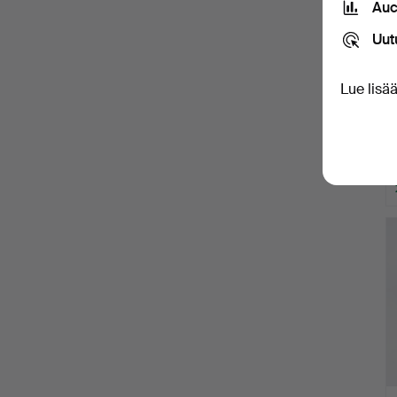
Auc
Uut
Lue lisä