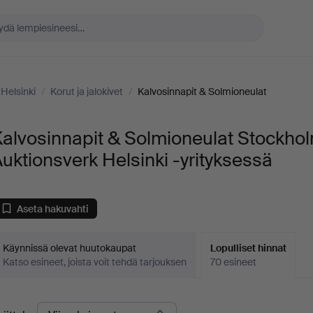
Helsinki
/
Korut ja jalokivet
/
Kalvosinnapit & Solmioneulat
alvosinnapit & Solmioneulat Stockho
uktionsverk Helsinki -yrityksessä
Aseta hakuvahti
Käynnissä olevat huutokaupat
Lopulliset hinnat
Katso esineet, joista voit tehdä tarjouksen
70 esineet
opulliset