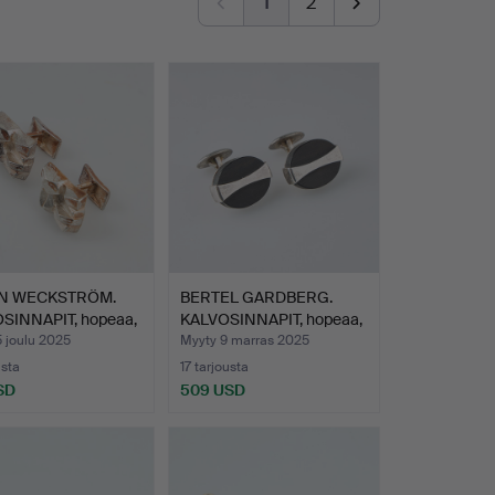
1
2
N WECKSTRÖM.
BERTEL GARDBERG.
SINNAPIT, hopeaa,
KALVOSINNAPIT, hopeaa,
ja…
 joulu 2025
Myyty 9 marras 2025
usta
17 tarjousta
SD
509 USD