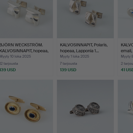
BJÖRN WECKSTRÖM.
KALVOSINNAPIT, Polaris,
KALVO
KALVOSINNAPIT, hopeaa,
hopeaa, Lapponia 1…
emali,
La…
Myyty 10 loka 2025
Myyty 1 loka 2025
Myyty 
12 tarjousta
7 tarjousta
2 tarjo
139 USD
139 USD
41 US