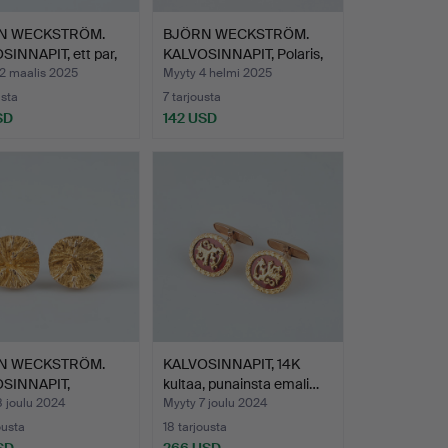
N WECKSTRÖM.
BJÖRN WECKSTRÖM.
INNAPIT, ett par,
KALVOSINNAPIT, Polaris,
h…
12 maalis 2025
Myyty 4 helmi 2025
usta
7 tarjousta
SD
142 USD
N WECKSTRÖM.
KALVOSINNAPIT, 14K
SINNAPIT,
kultaa, punainsta emali…
pyörä…
 joulu 2024
Myyty 7 joulu 2024
ousta
18 tarjousta
SD
266 USD