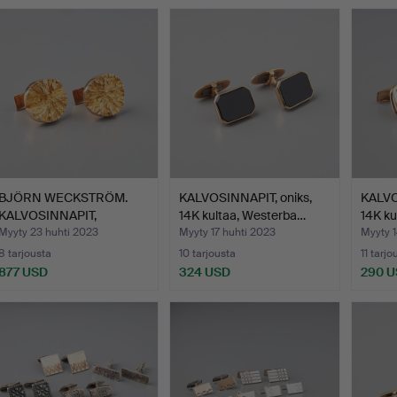
BJÖRN WECKSTRÖM.
KALVOSINNAPIT, oniks,
KALVO
KALVOSINNAPIT,
14K kultaa, Westerba…
14K ku
Pirunpyörä…
Myyty 23 huhti 2023
Myyty 17 huhti 2023
Myyty 1
8 tarjousta
10 tarjousta
11 tarjo
877 USD
324 USD
290 