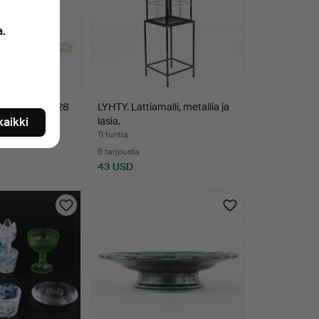
a.
ELMA, Ecu, 28
LYHTY. Lattiamalli, metallia ja
 kaikki
lasia.
11 tuntia
6 tarjousta
43 USD