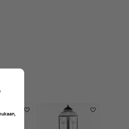
n
 mukaan,