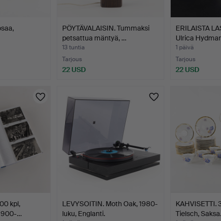
osaa,
PÖYTÄVALAISIN. Tummaksi
ERILAISTA LAS
petsattua mäntyä, …
Ulrica Hydma
13 tuntia
1 päivä
Tarjous
Tarjous
22 USD
22 USD
0 kpl,
LEVYSOITIN. Moth Oak, 1980-
KAHVISETTI. 3
 1900-…
luku, Englanti.
Tielsch, Saksa