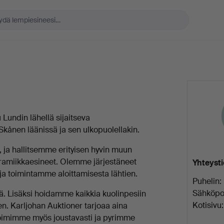
Lundin lähellä sijaitseva
kånen läänissä ja sen ulkopuolellakin.
 ja hallitsemme erityisen hyvin muun
keramiikkaesineet. Olemme järjestäneet
Yhteyst
ja toimintamme aloittamisesta lähtien.
Puhelin:
Sähköpos
ä. Lisäksi hoidamme kaikkia kuolinpesiin
Kotisivu:
een. Karljohan Auktioner tarjoaa aina
 Toimimme myös joustavasti ja pyrimme