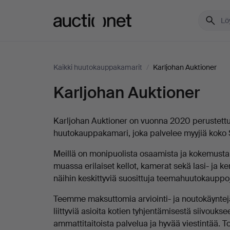
Auctionet.com
Kaikki huutokauppakamarit
/
Karljohan Auktioner
Karljohan Auktioner
Kuvaus
Karljohan
Auktioner
Karljohan Auktioner on vuonna 2020 perustettu 
huutokauppakamari, joka palvelee myyjiä koko S
Meillä on monipuolista osaamista ja kokemusta,
muassa erilaiset kellot, kamerat sekä lasi- ja 
näihin keskittyviä suosittuja teemahuutokauppo
Teemme maksuttomia arviointi- ja noutokäyntej
liittyviä asioita kotien tyhjentämisestä siivouks
ammattitaitoista palvelua ja hyvää viestintää.