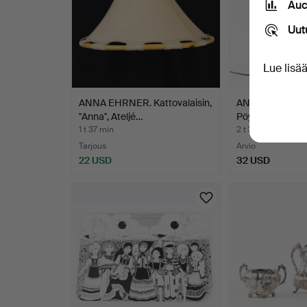
Auc
Uut
Lue lisä
ANNA EHRNER. Kattovalaisin,
ANNA EHRNER
"Anna", Ateljé…
Pöytävalaisin, "
1 t 37 min
2 t 37 min
Tarjous
Arvio
22 USD
32 USD