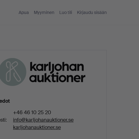
Apua
Myyminen
Luo tili
Kirjaudu sisään
iedot
+46 46 10 25 20
ti:
info@karljohanauktioner.se
karljohanauktioner.se