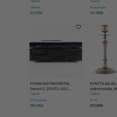
1 päivä
1 päivä
Tarjous
8 tarjousta
22 USD
53 USD
ESIVAHVISTIN/VIRITIN.
KYNTTILÄNJALAT
Sansui C-2101/TU-S55…
valkometallia, 
1 päivä
1 päivä
21 tarjousta
Arvio
116 USD
32 USD