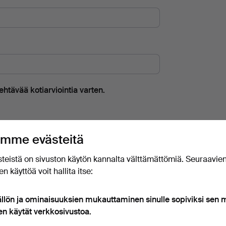
htävää kotiarviointia varten.
mme evästeitä
an yhteyttä arvioinnista.
teistä on sivuston käytön kannalta välttämättömiä. Seuraavie
n käyttöä voit hallita itse:
ällön ja ominaisuuksien mukauttaminen sinulle sopiviksi sen
en käytät verkkosivustoa.