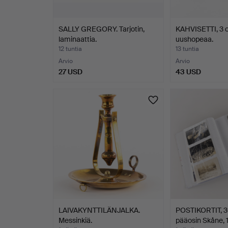
SALLY GREGORY. Tarjotin,
KAHVISETTI, 3 
laminaattia.
uushopeaa.
12 tuntia
13 tuntia
Arvio
Arvio
27 USD
43 USD
LAIVAKYNTTILÄNJALKA.
POSTIKORTIT, 30
Messinkiä.
pääosin Skåne,