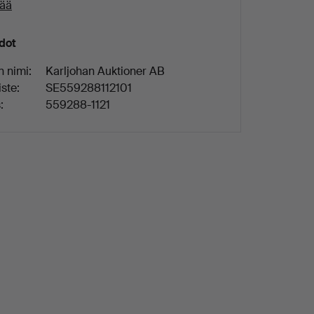
sää
edot
n nimi:
Karljohan Auktioner AB
ste:
SE559288112101
:
559288-1121