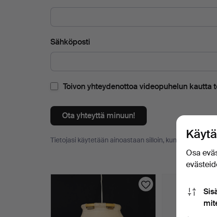
Sähköposti
Toivon yhteydenottoa videopuhelun kautta te
Ota yhteyttä minuun!
Käytä
Tietojasi käytetään ainoastaan silloin, kun sinuun oteta
Osa eväs
evästeide
Esineet
Sis
mit