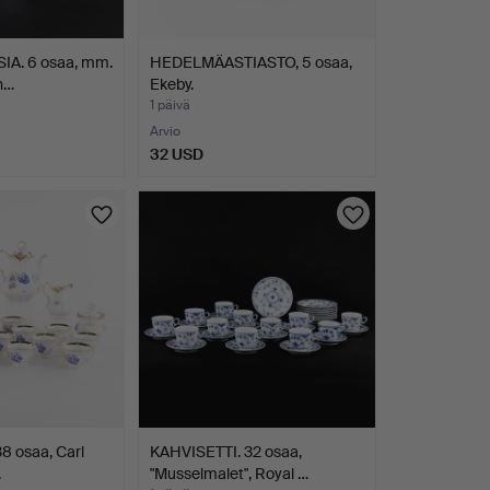
IA. 6 osaa, mm.
HEDELMÄASTIASTO, 5 osaa,
n…
Ekeby.
1 päivä
Arvio
32 USD
8 osaa, Carl
KAHVISETTI. 32 osaa,
.
"Musselmalet", Royal …