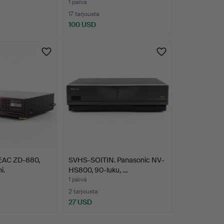
1 päivä
17 tarjousta
100 USD
EAC ZD-880,
SVHS-SOITIN. Panasonic NV-
i.
HS800, 90-luku, …
1 päivä
2 tarjousta
27 USD