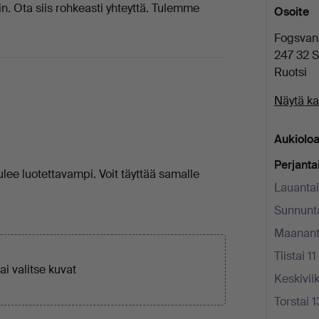
n. Ota siis rohkeasti yhteyttä. Tulemme
Osoite
Fogsvan
247 32 
Ruotsi
Näytä ka
Aukioloa
Perjantai
ulee luotettavampi. Voit täyttää samalle
Lauantai
Sunnunta
Maananta
Tiistai 11
tai
valitse kuvat
Keskiviik
Torstai 1