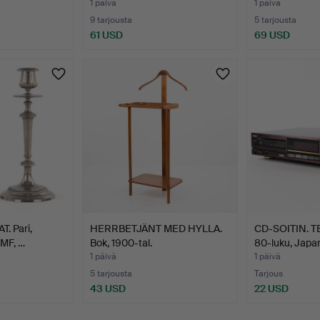
1 päivä
1 päivä
9 tarjousta
5 tarjousta
61 USD
69 USD
. Pari,
HERRBETJÄNT MED HYLLA.
CD-SOITIN. T
WMF, …
Bok, 1900-tal.
80-luku, Japan
1 päivä
1 päivä
5 tarjousta
Tarjous
43 USD
22 USD