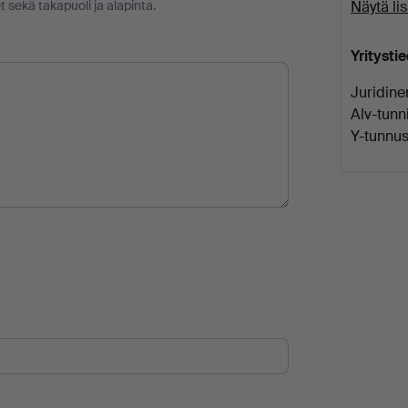
t sekä takapuoli ja alapinta.
Näytä li
Yritysti
Juridine
Alv-tunni
Y-tunnus