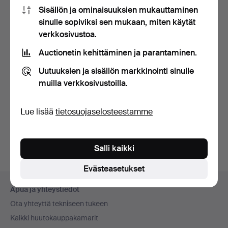
Sisällön ja ominaisuuksien mukauttaminen
Missä voin myydä tavaroita?
sinulle sopiviksi sen mukaan, miten käytät
Mistä näen onko Auctionet.com -sivusto ottanut vastaan
verkkosivustoa.
maksuni?
Auctionetin kehittäminen ja parantaminen.
Miksi en voi täydentää tietojani?
Uutuuksien ja sisällön markkinointi sinulle
Miten muutan henkilö- ja yhteystietojani?
muilla verkkosivustoilla.
Mikä on arvio/lähtöhinta?
Miten pääsen Auctionet.com -sivuston asiakkaaksi?
Lue lisää
tietosuojaselosteestamme
Miten teen tarjouksia verkkohuutokaupassa?
Salli kaikki
Evästeasetukset
Alatunnistenavigaatio
Apua ja yhteystiedot
Ota yhteyttä tekniseen tukeen
Kaikki huutokauppakamarit