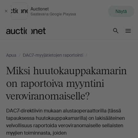
Auctionet
Näytä
Sulje
Saatavana Google Playssa
Auctionet.com
Apua
/
DAC7-myyjätietojen raportointi
/
Miksi huutokauppakamarin
on raportoiva myyntini
veroviranomaiselle?
DAC7-direktiivin mukaan alustaoperaattorilla (tässä
tapauksessa huutokauppakamarilla) on lakisääteinen
velvollisuus raportoida veroviranomaiselle sellaisten
myyjien toiminnasta, joiden