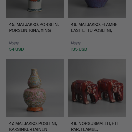
45
.
MALJAKKO, PORSLIN,
46
.
MALJAKKO, FLAMBE
PORSLIN, KINA, XING
LASITETTU POSLIINI,
LIN…
QING/…
Myyty
Myyty
54 USD
135 USD
47
.
MALJAKKO, POSLIINI,
48
.
NORSUSMALLIT, ETT
KAKSINKERTAINEN
PAR, FLAMBE,