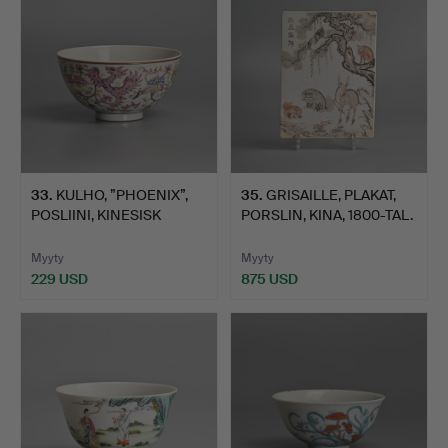
33
.
KULHO, ”PHOENIX”,
35
.
GRISAILLE, PLAKAT,
POSLIINI, KINESISK
PORSLIN, KINA, 1800-TAL.
FAMIL…
Myyty
Myyty
229 USD
875 USD