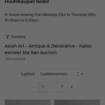
Huutokaupan tiedot
In-house viewing from Monday 23rd to Thursday 26th,
10:30am to 5:30pm.
Suodata
Asian Art - Antique & Decorative - Kaikki
esineet Ma San Auction
306 esineet
Käynnissä
Lajittele
olevat
huutokaupat
1
…
7