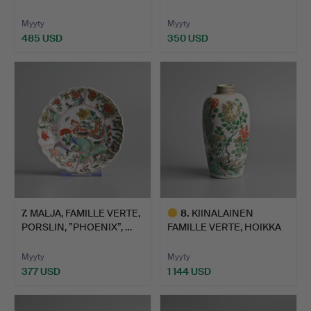
POSLIIN…
POSLIINILAUTANEN,…
Myyty
Myyty
485 USD
350 USD
7
.
MALJA, FAMILLE VERTE,
8
.
KIINALAINEN
PORSLIN, ”PHOENIX”, …
FAMILLE VERTE, HOIKKA
MUNANMUO…
Myyty
Myyty
377 USD
1 144 USD
Valittu
esine