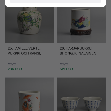
25
.
FAMILLE VERTE,
26
.
HARJARUUKKU,
PURKKI OCH KANSI,
BITONG, KIINALAINEN
PORSLIN, …
FAMILLE, …
Myyty
Myyty
296 USD
512 USD