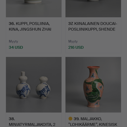
36
.
KUPPI, POSLIINIA,
37
.
KIINALAINEN DOUCAI-
KINA, JINGSHUN ZHAI
POSLIINIKUPPI, SHENDE
ZHI,…
T…
Myyty
Myyty
34 USD
216 USD
38
.
39
.
MALJAKKO,
MINIATYRMALJAKOITA, 2
”LOHIKÄÄRME”, KINESISK