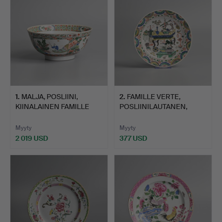
1
.
MALJA, POSLIINI,
2
.
FAMILLE VERTE,
KIINALAINEN FAMILLE
POSLIINILAUTANEN,
VERTE…
KIINALAIN…
Myyty
Myyty
2 019 USD
377 USD