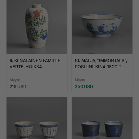
9
.
KIINALAINEN FAMILLE
10
.
MALJA, ”IMMORTALS”,
VERTE, HOIKKA
POSLIINI, KINA, 1800-T…
MUNANMUO…
Myyty
Myyty
216 USD
350 USD