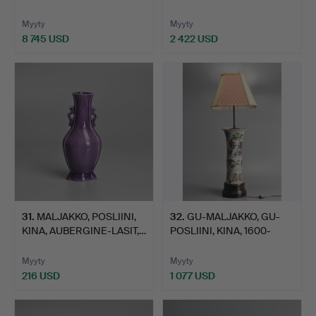
…
Myyty
Myyty
8 745 USD
2 422 USD
Valittu
esine
31
.
MALJAKKO, POSLIINI,
32
.
GU-MALJAKKO, GU-
KINA, AUBERGINE-LASIT,…
POSLIINI, KINA, 1600-
LUKU,…
Myyty
Myyty
216 USD
1 077 USD