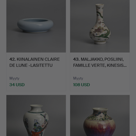
42
.
KIINALAINEN CLAIRE
43
.
MALJAKKO, POSLIINI,
DE LUNE -LASITETTU
FAMILLE VERTE, KINESIS…
POSL…
Myyty
Myyty
34 USD
108 USD