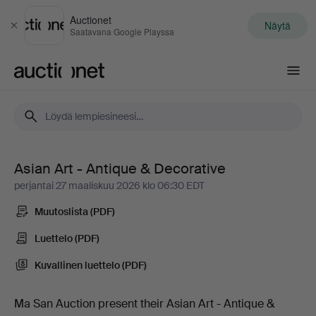
Auctionet
Näytä
Sulje
Saatavana Google Playssa
Auctionet.com
Asian Art - Antique & Decorative
Asian
perjantai 27 maaliskuu 2026 klo 06:30 EDT
Art
Muutoslista (PDF)
-
Luettelo (PDF)
Kuvallinen luettelo (PDF)
Antique
&
Ma San Auction present their Asian Art - Antique &