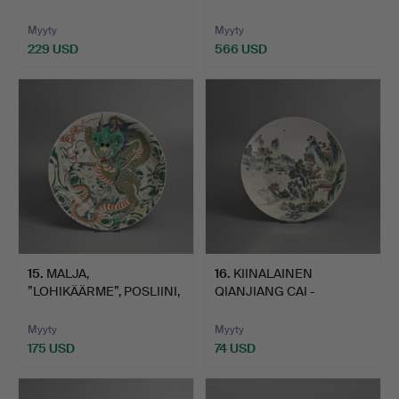
POSLIINIA, R…
SININEN JA …
Myyty
Myyty
229 USD
566 USD
Valittu
esine
15
.
MALJA,
16
.
KIINALAINEN
”LOHIKÄÄRME”, POSLIINI,
QIANJIANG CAI -
KINA, 1800-…
POSLIINI"MAISEM…
Myyty
Myyty
175 USD
74 USD