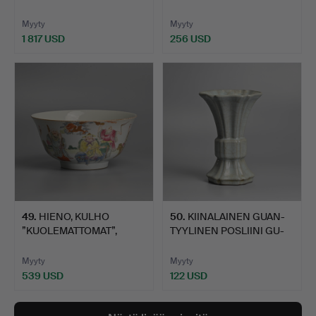
KURPIT…
POSLIINILAS…
Myyty
Myyty
1 817 USD
256 USD
49
.
HIENO, KULHO
50
.
KIINALAINEN GUAN-
”KUOLEMATTOMAT”,
TYYLINEN POSLIINI GU-
KIINALAINEN …
MUOT…
Myyty
Myyty
539 USD
122 USD