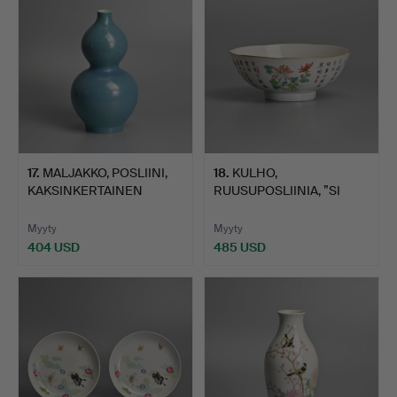
17
.
MALJAKKO, POSLIINI,
18
.
KULHO,
KAKSINKERTAINEN
RUUSUPOSLIINIA, ”SI
KURPIT…
JUNZI”, KIINALA…
Myyty
Myyty
404 USD
485 USD