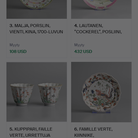
3
.
MALJA, PORSLIN,
4
.
LAUTANEN,
VIENTI, KINA, 1700-LUVUN
”COCKEREL”, POSLIINI,
A…
KINESISK F…
Myyty
Myyty
108 USD
432 USD
5
.
KUPPIPARI, FAILLE
6
.
FAMILLE VERTE,
VERTE, URRETTUJA
KIINNIKE,