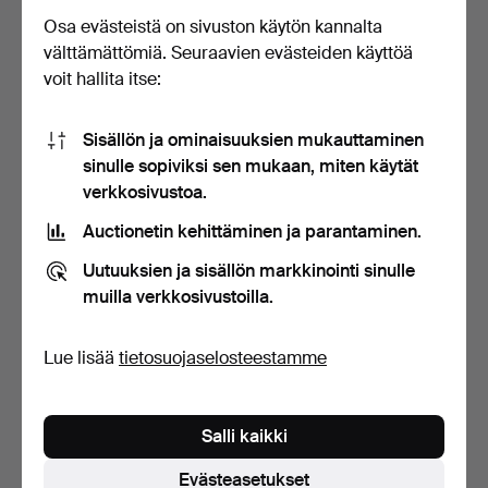
LASITETTU POSL…
Osa evästeistä on sivuston käytön kannalta
Myyty
Myyty
välttämättömiä. Seuraavien evästeiden käyttöä
1 144 USD
377 USD
voit hallita itse:
Valittu
esine
Sisällön ja ominaisuuksien mukauttaminen
sinulle sopiviksi sen mukaan, miten käytät
verkkosivustoa.
Auctionetin kehittäminen ja parantaminen.
Uutuuksien ja sisällön markkinointi sinulle
muilla verkkosivustoilla.
23
.
PULLOLAMALJAKKO,
24
.
MALJAKKO, PORSLIN,
POSLIINIA, ”DRAGON”,
POSLIINI, KINA, 1800-TA…
Lue lisää
tietosuojaselosteestamme
KINA…
Myyty
Myyty
619 USD
350 USD
Salli kaikki
Evästeasetukset