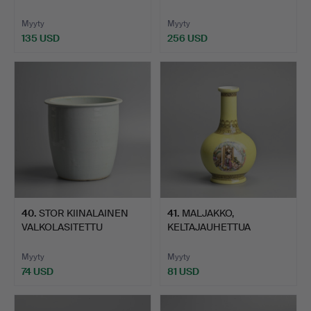
ST, POSLIINIA, KINA,…
FAMILLE V…
Myyty
Myyty
135 USD
256 USD
Valittu
esine
40
.
STOR KIINALAINEN
41
.
MALJAKKO,
VALKOLASITETTU
KELTAJAUHETTUA
POSLIINIJA…
POSLIINIA, FAMILL…
Myyty
Myyty
74 USD
81 USD