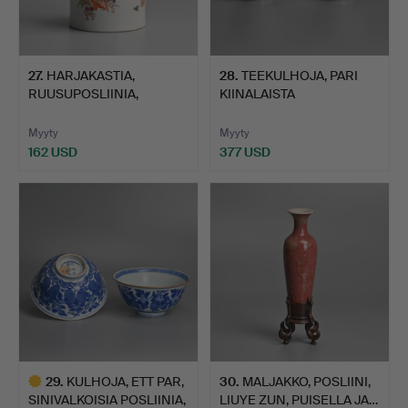
27
.
HARJAKASTIA,
28
.
TEEKULHOJA, PARI
RUUSUPOSLIINIA,
KIINALAISTA
”ZHONG QUI”, …
SINIVALKOISTA…
Myyty
Myyty
162 USD
377 USD
29
.
KULHOJA, ETT PAR,
30
.
MALJAKKO, POSLIINI,
SINIVALKOISIA POSLIINIA,
LIUYE ZUN, PUISELLA JA…