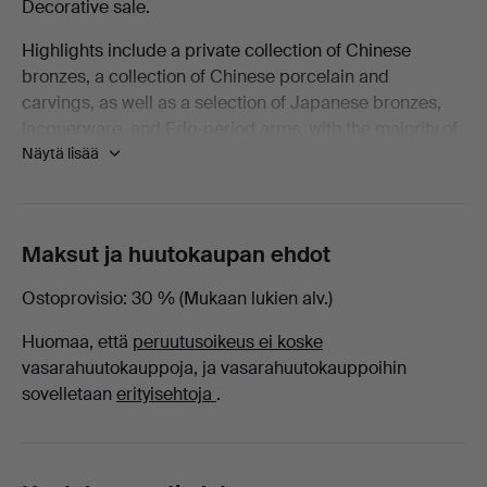
Decorative sale.
Decorative
Highlights include a private collection of Chinese
bronzes, a collection of Chinese porcelain and
-
carvings, as well as a selection of Japanese bronzes,
lacquerware, and Edo-period arms, with the majority of
Kaikki
Näytä lisää
lots being offered with no reserve!
esineet
Welcome to the sale.
Ma
Maksut ja huutokaupan ehdot
San
Ostoprovisio
30 % (Mukaan lukien alv.)
Huomaa, että
peruutusoikeus ei koske
Auction
vasarahuutokauppoja, ja vasarahuutokauppoihin
sovelletaan
erityisehtoja
.