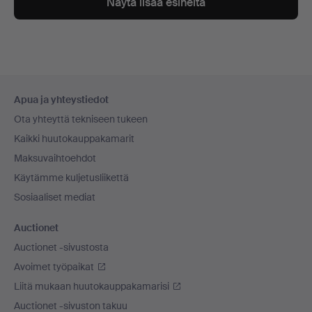
Näytä lisää esineitä
Alatunnistenavigaatio
Apua ja yhteystiedot
Ota yhteyttä tekniseen tukeen
Kaikki huutokauppakamarit
Maksuvaihtoehdot
Käytämme kuljetusliikettä
Sosiaaliset mediat
Auctionet
Auctionet -sivustosta
Avoimet työpaikat
Liitä mukaan huutokauppakamarisi
Auctionet -sivuston takuu