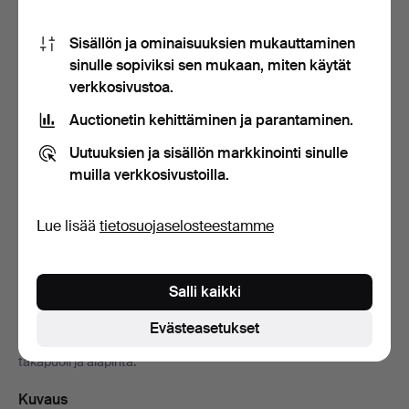
Ilmainen arviointi
Sisällön ja ominaisuuksien mukauttaminen
sinulle sopiviksi sen mukaan, miten käytät
verkkosivustoa.
Mitä haluat arvioituttaa?
Auctionetin kehittäminen ja parantaminen.
Kuvat tai kuvaus; liitä molemmat, niin arviosta tulee
luotettavampi. Voit täyttää samalle lomakkeelle
Uutuuksien ja sisällön markkinointi sinulle
useampia esineitä.
muilla verkkosivustoilla.
Lataa kuvia
Lue lisää
tietosuojaselosteestamme
Vedä kuvat tähän tai
valitse kuvat
Salli kaikki
Evästeasetukset
Valokuvaa mielellään mahdolliset leimat, allekirjoitukset sekä
takapuoli ja alapinta.
Kuvaus