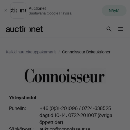
Auctionet
Näytä
Sulje
Saatavana Google Playssa
Auctionet.com
Kaikki huutokauppakamarit
/
Connoisseur Bokauktioner
Connoisseur
Bokauktioner
Yhteystiedot
Puhelin:
+46 (0)31-201096 / 0724-338525
dagtid 10-14. 0722-201007 (övriga
öppettider)
Sähköposti:
auktion@connoisseur.se