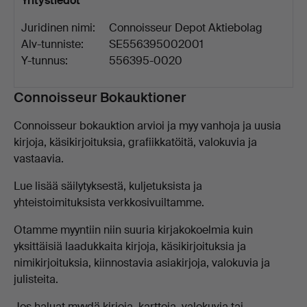
Yritystiedot
Juridinen nimi:
Connoisseur Depot Aktiebolag
Alv-tunniste:
SE556395002001
Y-tunnus:
556395-0020
Kuvaus
Connoisseur Bokauktioner
Connoisseur bokauktion arvioi ja myy vanhoja ja uusia
kirjoja, käsikirjoituksia, grafiikkatöitä, valokuvia ja
vastaavia.
Lue lisää säilytyksestä, kuljetuksista ja
yhteistoimituksista verkkosivuiltamme.
Otamme myyntiin niin suuria kirjakokoelmia kuin
yksittäisiä laadukkaita kirjoja, käsikirjoituksia ja
nimikirjoituksia, kiinnostavia asiakirjoja, valokuvia ja
julisteita.
Jos haluat myydä kirjoja, karttoja, valokuvia tai