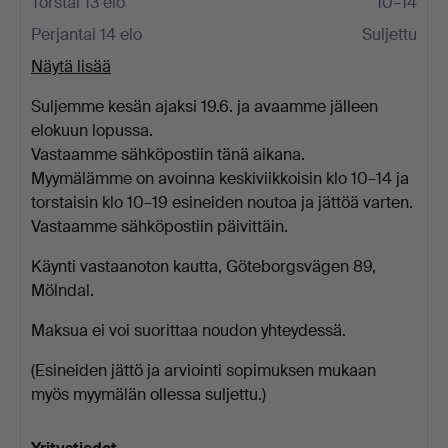
Torstai 13 elo
10–14
Perjantai 14 elo
Suljettu
Näytä lisää
Suljemme kesän ajaksi 19.6. ja avaamme jälleen
elokuun lopussa.
Vastaamme sähköpostiin tänä aikana.
Myymälämme on avoinna keskiviikkoisin klo 10–14 ja
torstaisin klo 10–19 esineiden noutoa ja jättöä varten.
Vastaamme sähköpostiin päivittäin.
Käynti vastaanoton kautta, Göteborgsvägen 89,
Mölndal.
Maksua ei voi suorittaa noudon yhteydessä.
(Esineiden jättö ja arviointi sopimuksen mukaan
myös myymälän ollessa suljettu.)