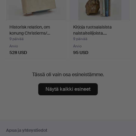
Historisk relation, om
Kirjoja ruotsalaisista
konung Christierns/…
naistaiteilijoista.…
9 päivää
9 päivää
Arvio
Arvio
528 USD
95 USD
Tässä oli vain osa esineistämme.
Näytä kaikki esineet
Alatunnistenavigaatio
Apua ja yhteystiedot