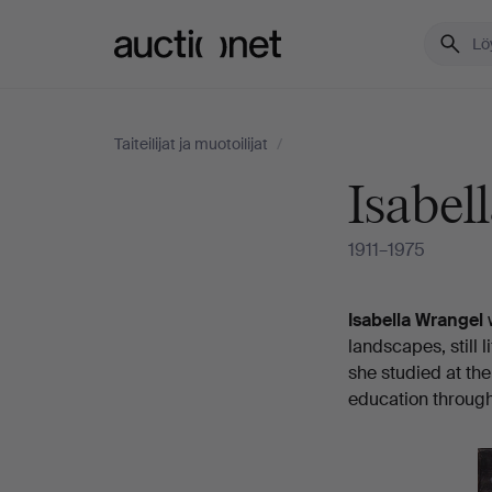
Auctionet.com
Taiteilijat ja muotoilijat
/
Isabel
1911–1975
Elämäkerta
Isabella Wrangel
w
landscapes, still l
she studied at the
education through