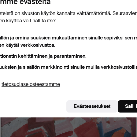
mme evästeitä
sm to Abstraction
teistä on sivuston käytön kannalta välttämättömiä. Seuraavie
orks often depicted serene Swedish landscapes and still lifes
n käyttöä voit hallita itse:
 colour and light. Over time, she embraced abstraction, creat
m and hue. Her versatility in both representational and abstra
ällön ja ominaisuuksien mukauttaminen sinulle sopiviksi sen
nd depth as an artist.
en käytät verkkosivustoa.
tionetin kehittäminen ja parantaminen.
uuksien ja sisällön markkinointi sinulle muilla verkkosivustoill
ä
tietosuojaselosteestamme
Evästeasetukset
Salli