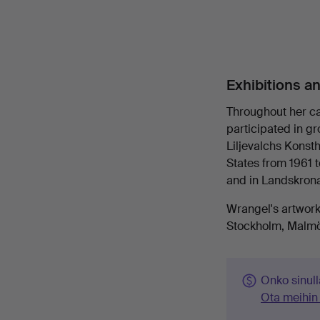
Exhibitions a
Throughout her ca
participated in g
Liljevalchs Konsth
States from 1961 
and in Landskron
Wrangel's artwork
Stockholm, Malmö 
Onko sinull
Ota meihin 