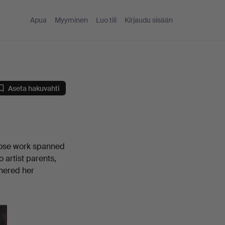
Apua
Myyminen
Luo tili
Kirjaudu sisään
Aseta hakuvahti
hose work spanned
o artist parents,
thered her