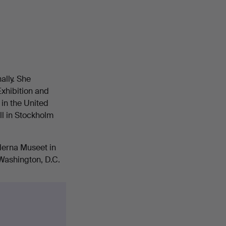
ally. She
Exhibition and
 in the United
ll in Stockholm
derna Museet in
Washington, D.C.