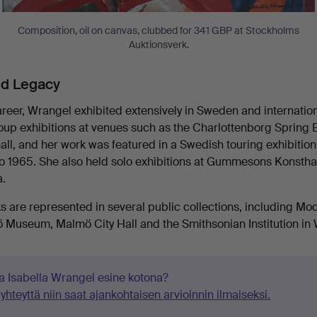
Composition, oil on canvas, clubbed for 341 GBP at Stockholms
Auktionsverk.
nd Legacy
reer, Wrangel exhibited extensively in Sweden and internation
roup exhibitions at venues such as the Charlottenborg Spring 
all, and her work was featured in a Swedish touring exhibition
to 1965. She also held solo exhibitions at Gummesons Konstha
a.
s are represented in several public collections, including Mo
Museum, Malmö City Hall and the Smithsonian Institution in 
a Isabella Wrangel esine kotona?
yhteyttä niin saat ajankohtaisen arvioinnin ilmaiseksi.