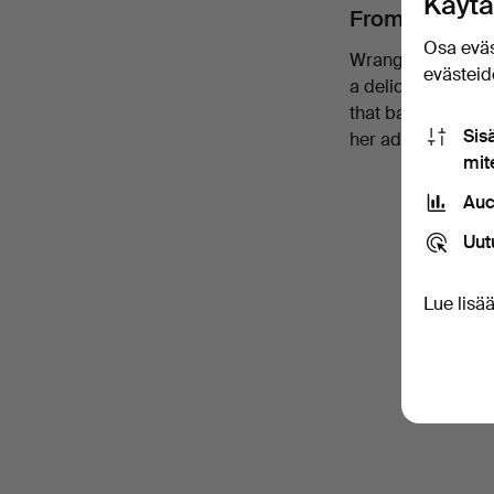
Käytä
From Naturali
Osa eväs
Wrangel's early w
evästeide
a delicate use of
that balanced for
Sis
her adaptability a
mit
Auc
Uut
Lue lisä