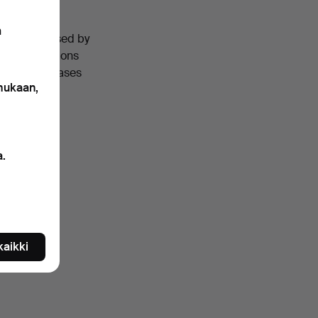
n
, characterised by
ing compositions
ct art showcases
 mukaan,
a.
 kaikki