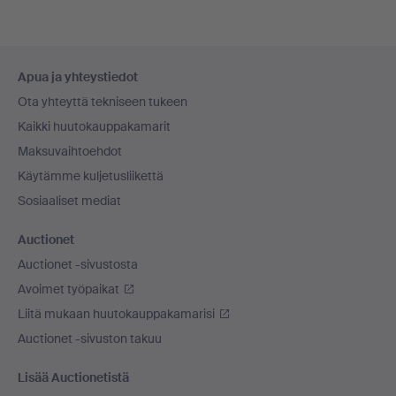
Alatunnistenavigaatio
Apua ja yhteystiedot
Ota yhteyttä tekniseen tukeen
Kaikki huutokauppakamarit
Maksuvaihtoehdot
Käytämme kuljetusliikettä
Sosiaaliset mediat
Auctionet
Auctionet -sivustosta
Avoimet työpaikat
Liitä mukaan huutokauppakamarisi
Auctionet -sivuston takuu
Lisää Auctionetistä