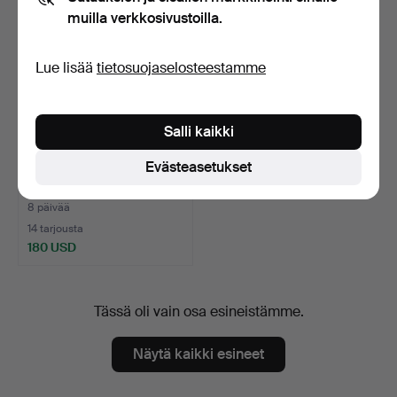
muilla verkkosivustoilla.
Lue lisää
tietosuojaselosteestamme
Salli kaikki
Evästeasetukset
EDWARD HALD. öljy
kankaalle, signeerattu.
8 päivää
14 tarjousta
180 USD
Tässä oli vain osa esineistämme.
Näytä kaikki esineet