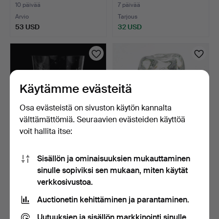
10 päivää
7 päivää
Arvio
Tarjous
53 USD
32 USD
Käytämme evästeitä
Osa evästeistä on sivuston käytön kannalta
välttämättömiä. Seuraavien evästeiden käyttöä
voit hallita itse:
EDWARD HALD.
EDWARD HALD. Veistos,
Sisällön ja ominaisuuksien mukauttaminen
Maljakko, kaiverrettua lasia,
fiskgraal, Orrefors,…
sinulle sopiviksi sen mukaan, miten käytät
…
5 päivää
8 päivää
verkkosivustoa.
Tarjous
9 tarjousta
370 USD
138 USD
Auctionetin kehittäminen ja parantaminen.
Valittu
Valittu
esine
esine
Uutuuksien ja sisällön markkinointi sinulle