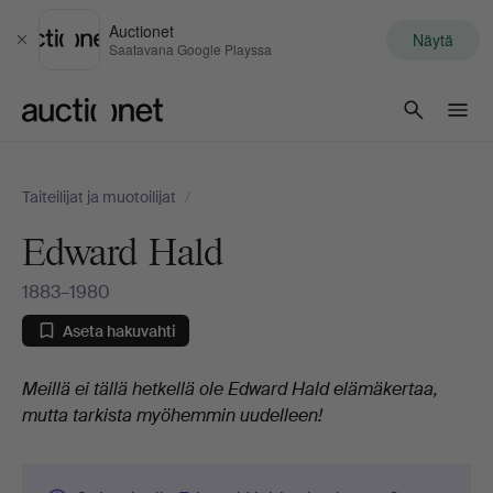
Auctionet
Näytä
Sulje
Saatavana Google Playssa
Auctionet.com
Taiteilijat ja muotoilijat
/
Edward Hald
1883–1980
Aseta hakuvahti
Elämäkerta
Meillä ei tällä hetkellä ole Edward Hald elämäkertaa,
mutta tarkista myöhemmin uudelleen!