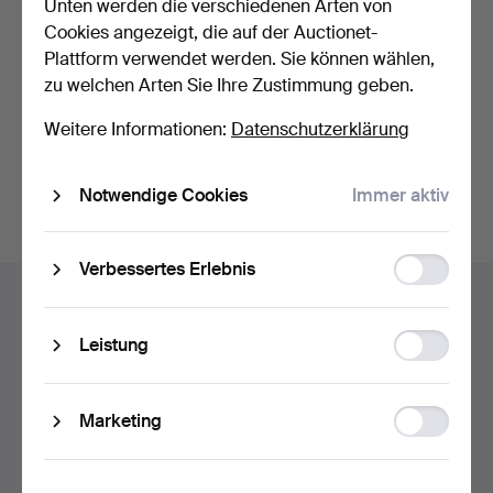
Unten werden die verschiedenen Arten von
Nutzungsbedingungen
und bestätige, dass ich
die
Cookies angezeigt, die auf der Auctionet-
Datenschutzerklärung
zur Kenntnis genommen habe.
Plattform verwendet werden. Sie können wählen,
zu welchen Arten Sie Ihre Zustimmung geben.
Weiter mit Facebook
Weitere Informationen:
Datenschutzerklärung
Um fortfahren zu können, müssen Sie die Bedingungen
akzeptieren.
Notwendige Cookies
Immer aktiv
Function
Verbessertes Erlebnis
Fußzeilen-
storage
Hilfe und Kontakt
Navigation
Kontakt mit dem Support aufnehmen
Statistic
Leistung
Alle Auktionshäuser
storage
Zahlungsweisen
Ad
Marketing
Wir versenden mit
storage
Soziale Medien