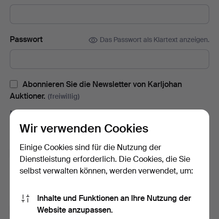
Passwort
Das Passwort als Klartext anzeigen.
Abonnieren Sie die Newsletter von Karljohan
Auktioner.
(freiwillig)
Mit u.a. Auktionskatalogen, Enladungen zu Veranstaltungen und
Neuigkeiten. Sie können das Abonnement ganz einfach
Wir verwenden Cookies
beenden, falls Sie nicht mehr interessiert sind.
Einige Cookies sind für die Nutzung der
Abonnieren Sie den Auctionet-Newsletter.
(freiwillig)
Dienstleistung erforderlich. Die Cookies, die Sie
Mit u. a. Expertentipps, ausgewählten Objekten und Inspiration.
selbst verwalten können, werden verwendet, um:
Sie können das Abonnement ganz einfach beenden, falls Sie
nicht mehr interessiert sind.
Inhalte und Funktionen an Ihre Nutzung der
Ich bin über 18 Jahre alt und akzeptiere
die
Website anzupassen.