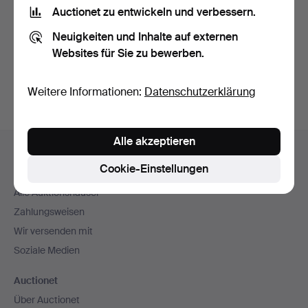
Nutzungsbedingungen
und bestätige, dass ich
die
Auctionet zu entwickeln und verbessern.
Datenschutzerklärung
zur Kenntnis genommen habe.
Neuigkeiten und Inhalte auf externen
Websites für Sie zu bewerben.
Konto erstellen
Weitere Informationen:
Datenschutzerklärung
Fußzeilen-
Alle akzeptieren
Hilfe und Kontakt
Navigation
Cookie-Einstellungen
Kontakt mit dem Support aufnehmen
Alle Auktionshäuser
Zahlungsweisen
Wir versenden mit
Soziale Medien
Auctionet
Über Auctionet