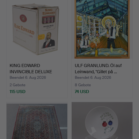
KING EDWARD
ULF GRANLUND. Öl auf
INVINCIBLE DELUXE
Leinwand, "Gillet på …
ZIGARREN.
Beendet 6. Aug 2026
Beendet 6. Aug 2026
2 Gebote
8 Gebote
115 USD
74 USD