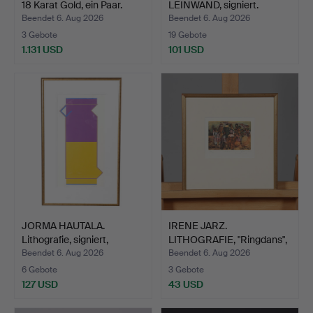
18 Karat Gold, ein Paar.
LEINWAND, signiert.
Beendet 6. Aug 2026
Beendet 6. Aug 2026
3 Gebote
19 Gebote
1.131 USD
101 USD
JORMA HAUTALA.
IRENE JARZ.
Lithografie, signiert,
LITHOGRAFIE, "Ringdans",
numm…
signi…
Beendet 6. Aug 2026
Beendet 6. Aug 2026
6 Gebote
3 Gebote
127 USD
43 USD