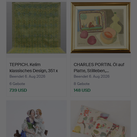
TEPPICH. Kelim
CHARLES PORTIN. Öl auf
klassisches Design, 351 x
Platte, Stillleben,…
2…
Beendet 6. Aug 2026
Beendet 6. Aug 2026
6 Gebote
8 Gebote
739 USD
148 USD