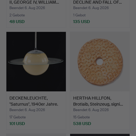
II, GEORGE IV, WILLIAM…
DECLINE AND FALL OF…
Beendet 6. Aug 2026
Beendet 6. Aug 2026
2 Gebote
1 Gebot
48 USD
135 USD
DECKENLEUCHTE,
HERTHA HILLFON,
"Saturnus", 1940er Jahre.
Brotlaib, Steinzeug, signi…
Beendet 6. Aug 2026
Beendet 6. Aug 2026
17 Gebote
15 Gebote
101 USD
538 USD