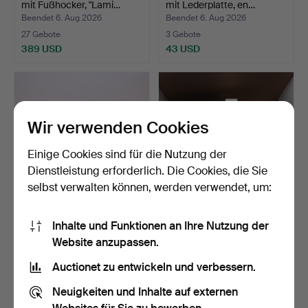
mit Fußhocker, "Lami…
mit Lederplatte, en…
Beendet 6. Aug 2026
Beendet 6. Aug 2026
27 Gebote
3 Gebote
389 USD
43 USD
Wir verwenden Cookies
Einige Cookies sind für die Nutzung der
Dienstleistung erforderlich. Die Cookies, die Sie
selbst verwalten können, werden verwendet, um:
SPINDELPRESSE, HAGEX
SAMMLUNG
Inhalte und Funktionen an Ihre Nutzung der
MIT KNOPFFORMEN UND
WEIHNACHTSTELLER,
Website anzupassen.
Z…
Porzellan.
Beendet 6. Aug 2026
Beendet 6. Aug 2026
13 Gebote
1 Gebot
Auctionet zu entwickeln und verbessern.
90 USD
37 USD
Neuigkeiten und Inhalte auf externen