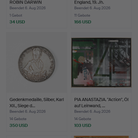
ROBIN DARWIN
England, 19. Jh.
INTEREST: AN…
Beendet 6. Aug 2026
Beendet 6. Aug 2026
1 Gebot
11 Gebote
34 USD
166 USD
Gedenkmedaille, Silber, Karl
PIA ANASTAZIA. "Action", Öl
XII., Siege d…
auf Leinwand, …
Beendet 6. Aug 2026
Beendet 6. Aug 2026
14 Gebote
14 Gebote
350 USD
103 USD