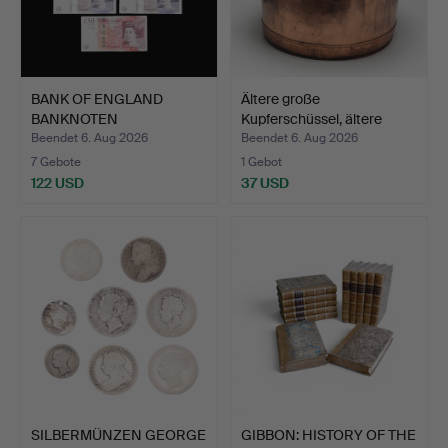
BANK OF ENGLAND
Ältere große
BANKNOTEN
Kupferschüssel, ältere
AUSGEGEBEN UNTER…
Repara…
Beendet 6. Aug 2026
Beendet 6. Aug 2026
7 Gebote
1 Gebot
122 USD
37 USD
SILBERMÜNZEN GEORGE
GIBBON: HISTORY OF THE