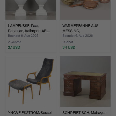
LAMPFÜSSE, Paar,
WÄRMEPFANNE AUS
Porzellan, Italimport AB …
MESSING,
WÄRMEPFANNE AUS K…
Beendet 6. Aug 2026
Beendet 6. Aug 2026
2 Gebote
1 Gebot
27 USD
34 USD
YNGVE EKSTRÖM. Sessel
SCHREIBTISCH, Mahagoni