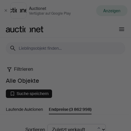
Auctionet
Anzeigen
Schließen
Verfügbar auf Google Play
Auctionet.com
Filtrieren
Alle
Alle Objekte
Objekte
Suche speichern
Laufende Auktionen
Endpreise
(3 862 998)
Endpreise
Sortieren