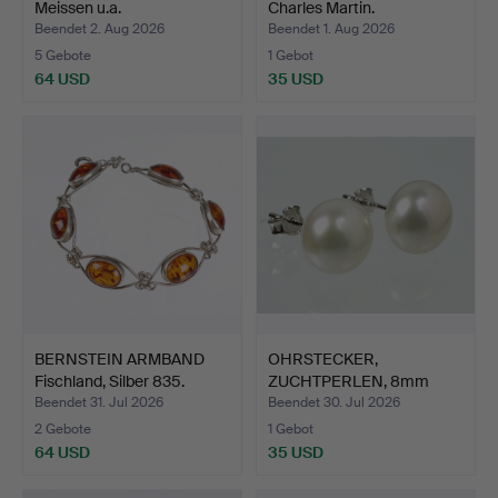
Meissen u.a.
Charles Martin.
Beendet 2. Aug 2026
Beendet 1. Aug 2026
5 Gebote
1 Gebot
64 USD
35 USD
BERNSTEIN ARMBAND
OHRSTECKER,
Fischland, Silber 835.
ZUCHTPERLEN, 8mm
SILBER 925.
Beendet 31. Jul 2026
Beendet 30. Jul 2026
2 Gebote
1 Gebot
64 USD
35 USD