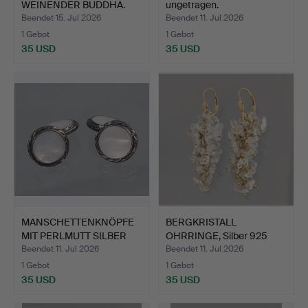
WEINENDER BUDDHA.
ungetragen.
Beendet 15. Jul 2026
Beendet 11. Jul 2026
1 Gebot
1 Gebot
35 USD
35 USD
MANSCHETTENKNÖPFE
BERGKRISTALL
MIT PERLMUTT SILBER
OHRRINGE, Silber 925
835.
vergolde…
Beendet 11. Jul 2026
Beendet 11. Jul 2026
1 Gebot
1 Gebot
35 USD
35 USD