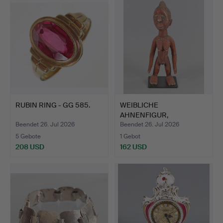
RUBIN RING - GG 585.
WEIBLICHE
AHNENFIGUR,
Elfenbeinküste.
Beendet 26. Jul 2026
Beendet 26. Jul 2026
5 Gebote
1 Gebot
208 USD
162 USD