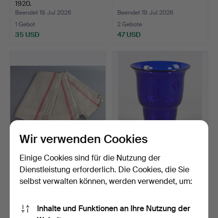
1920.
Beendet 19. Jul 2026
Beendet 19. Jul 2026
1 Gebot
2 Gebote
35 USD
47 USD
Wir verwenden Cookies
3 ALTE ROLLTÜCHER
THERESIENTHAL
Einige Cookies sind für die Nutzung der
LEINEN, Mangeltücher.
FUSSVASE um 1920.
Dienstleistung erforderlich. Die Cookies, die Sie
Beendet 19. Jul 2026
Beendet 19. Jul 2026
selbst verwalten können, werden verwendet, um:
2 Gebote
1 Gebot
41 USD
35 USD
Inhalte und Funktionen an Ihre Nutzung der