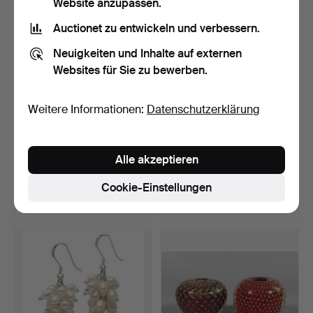
Website anzupassen.
Auctionet zu entwickeln und verbessern.
Neuigkeiten und Inhalte auf externen
Websites für Sie zu bewerben.
Weitere Informationen:
Datenschutzerklärung
ROSENTHAL 5 *MARIA*
DECKELVASEN PAAR,
Alle akzeptieren
TEILE BLUMENSTRAUSS.
Höhe ca. 49 cm.
Beendet 19. Jul 2026
Beendet 19. Jul 2026
Cookie-Einstellungen
1 Gebot
8 Gebote
35 USD
392 USD