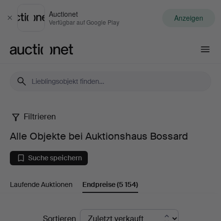
Auctionet
Anzeigen
Schließen
Verfügbar auf Google Play
Auctionet.com
Filtrieren
Alle
Alle Objekte bei Auktionshaus Bossard
Objekte
Suche speichern
bei
Laufende Auktionen
Endpreise
(5 154)
Auktionshaus
Bossard
Endpreise
Sortieren