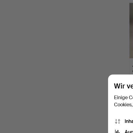
Wir v
Einige C
Cookies,
Inh
Auc