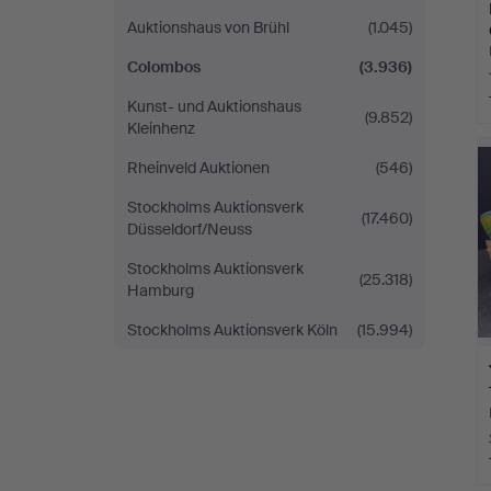
Auktionshaus von Brühl
(1.045)
Colombos
(3.936)
Kunst- und Auktionshaus
(9.852)
Kleinhenz
Rheinveld Auktionen
(546)
Stockholms Auktionsverk
(17.460)
Düsseldorf/Neuss
Stockholms Auktionsverk
(25.318)
Hamburg
Stockholms Auktionsverk Köln
(15.994)