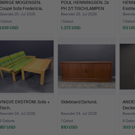
BØRGE MOGENSEN.
POUL HENNINGSEN. 2x
HENN
Coupé Sofa Fredericia.
PH 2/1 TISCHLAMPEN
Esstis
MES…
Beendet 25. Jul 2026
Beendet 25. Jul 2026
Beende
1 Gebot
1 Gebot
1 Gebot
1.619 USD
1.272 USD
93 U
YNGVE EKSTRÖM. Sofa +
Sideboard Dyrlund.
ANDE
Tisch.
Decke
Lyktan
Beendet 24. Jul 2026
Beendet 24. Jul 2026
Beende
3 Gebote
1 Gebot
6 Gebo
187 USD
810 USD
303 