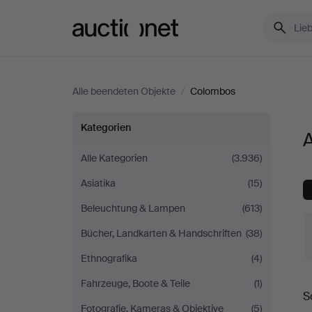
Auctionet.com
Alle beendeten Objekte
/
Colombos
Alle
Kategorien
A
Objekte
Alle Kategorien
(3.936)
Asiatika
(15)
bei
Beleuchtung & Lampen
(613)
Colombos
Bücher, Landkarten & Handschriften
(38)
Ethnografika
(4)
E
Fahrzeuge, Boote & Teile
(1)
S
Fotografie, Kameras & Objektive
(5)