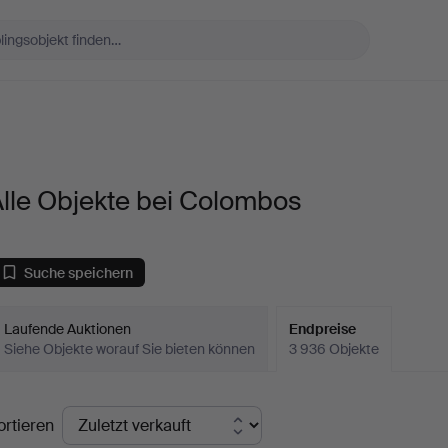
lle Objekte bei Colombos
Suche speichern
Laufende Auktionen
Endpreise
Siehe Objekte worauf Sie bieten können
3 936 Objekte
ndpreise
ortieren