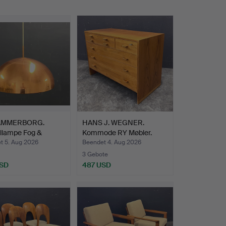
AMMERBORG.
HANS J. WEGNER.
llampe Fog &
Kommode RY Møbler.
.
t 5. Aug 2026
Beendet 4. Aug 2026
3 Gebote
USD
487 USD