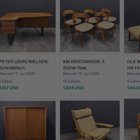
PETER LØVIG NIELSEN.
KAI KRISTIANSEN. 5
OLE W
Schreibtisch.
Stühle Teak.
mit Ho
Beendet 11. Jul 2026
Beendet 10. Jul 2026
Beendet
1 Gebot
13 Gebote
3 Gebo
1.157 USD
1.624 USD
545 