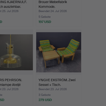
ING KJAERNULF.
Brouer Møbelfabrik
ch ausziehbar.
Kommode.
t 25. Jul 2026
Beendet 24. Jul 2026
5 Gebote
SD
197 USD
RS PEHRSON.
YNGVE EKSTRÖM. Zwei
nlampe Ateljé
Sessel + Tisch.
.
t 23. Jul 2026
Beendet 23. Jul 2026
te
3 Gebote
USD
279 USD