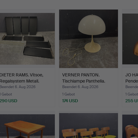
DIETER RAMS. Vitsoe,
VERNER PANTON.
JO H
Regalsystem Metall.
Tischlampe Panthella.
Pende
Mørup
Beendet 6. Aug 2026
Beendet 6. Aug 2026
Beende
1 Gebot
1 Gebot
1 Gebot
290 USD
174 USD
255 