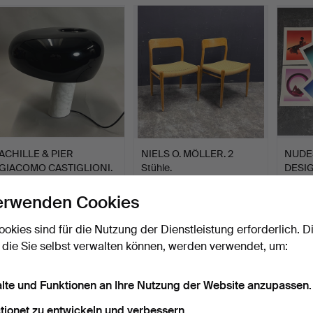
ACHILLE & PIER
NIELS O. MÖLLER. 2
NUDE
GIACOMO CASTIGLIONI.
Stühle.
DESI
LEUCHT…
PANT
Beendet 22. Jul 2026
Beendet 22. Jul 2026
Beendet
erwenden Cookies
3 Gebote
3 Gebote
2 Gebo
545 USD
256 USD
313 U
ookies sind für die Nutzung der Dienstleistung erforderlich. D
 die Sie selbst verwalten können, werden verwendet, um:
alte und Funktionen an Ihre Nutzung der Website anzupassen.
tionet zu entwickeln und verbessern.