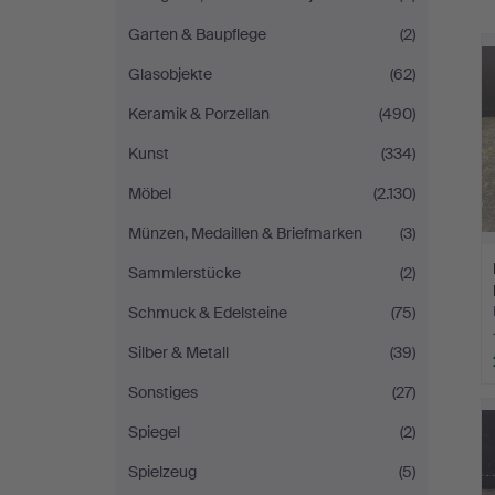
Garten & Baupflege
(2)
Glasobjekte
(62)
Keramik & Porzellan
(490)
Kunst
(334)
Möbel
(2.130)
Münzen, Medaillen & Briefmarken
(3)
Sammlerstücke
(2)
Schmuck & Edelsteine
(75)
Silber & Metall
(39)
Sonstiges
(27)
Spiegel
(2)
Spielzeug
(5)