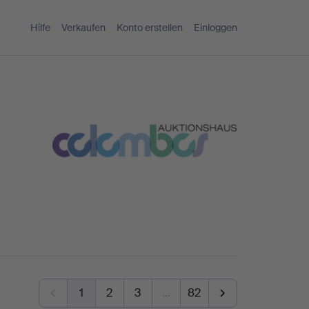
Hilfe
Verkaufen
Konto erstellen
Einloggen
1
2
3
…
82