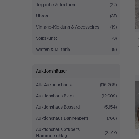
Teppiche & Textilien
(22)
Uhren
(37)
Vintage-Kleidung & Accessoires
(19)
Volkskunst
(3)
Waffen & Militaria
(8)
Auktionshäuser
Alle Auktionshäuser
(116.269)
Auktionshaus Blank
(12.009)
Auktionshaus Bossard
(5.154)
Auktionshaus Dannenberg
(766)
Auktionshaus Stuber's
(2.517)
Hammerschlag