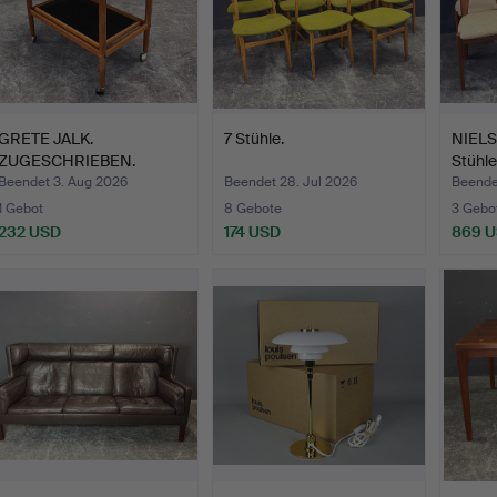
GRETE JALK.
7 Stühle.
NIELS
ZUGESCHRIEBEN.
Stühle
Teewagen auf Ro…
Beendet 3. Aug 2026
Beendet 28. Jul 2026
Beendet
1 Gebot
8 Gebote
3 Gebo
232 USD
174 USD
869 