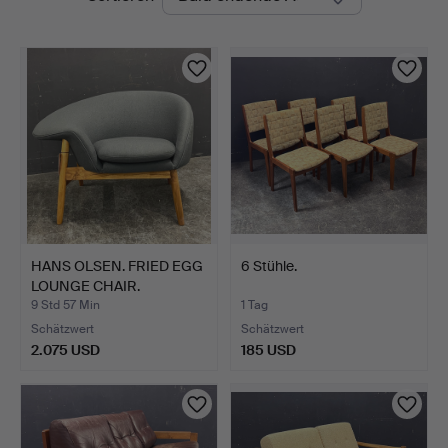
Auktionen
HANS OLSEN. FRIED EGG
6 Stühle.
LOUNGE CHAIR.
9 Std 57 Min
1 Tag
Schätzwert
Schätzwert
2.075 USD
185 USD