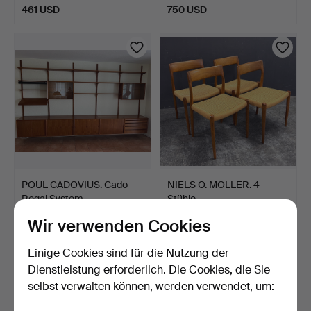
461 USD
750 USD
POUL CADOVIUS. Cado
NIELS O. MÖLLER. 4
Regal System.
Stühle.
5 Tage
5 Tage
Wir verwenden Cookies
3 Gebote
1 Gebot
865 USD
577 USD
Einige Cookies sind für die Nutzung der
Dienstleistung erforderlich. Die Cookies, die Sie
selbst verwalten können, werden verwendet, um: