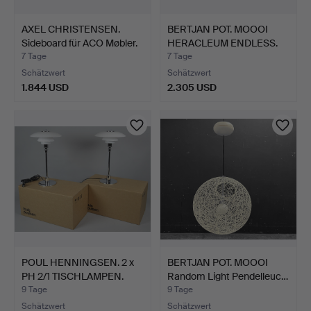
AXEL CHRISTENSEN.
BERTJAN POT. MOOOI
Sideboard für ACO Møbler.
HERACLEUM ENDLESS.
7 Tage
7 Tage
Schätzwert
Schätzwert
1.844 USD
2.305 USD
POUL HENNINGSEN. 2 x
BERTJAN POT. MOOOI
PH 2/1 TISCHLAMPEN.
Random Light Pendelleuc…
9 Tage
9 Tage
Schätzwert
Schätzwert