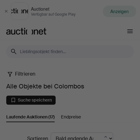
Auctionet
Anzeigen
Schließen
Verfügbar auf Google Play
Auctionet.com
Filtrieren
Alle
Alle Objekte bei Colombos
Objekte
Suche speichern
bei
Laufende Auktionen
(17)
Endpreise
Colombos
Laufende
Sortieren