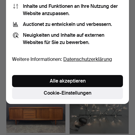
Inhalte und Funktionen an Ihre Nutzung der
Website anzupassen.
Auctionet zu entwickeln und verbessern.
Neuigkeiten und Inhalte auf externen
Websites für Sie zu bewerben.
JOHANNES ANDERSEN.
POUL HENNINGSEN. 1x
Schreibtisch.
PH 2/1 TISCHLAMPE
MESS…
5 Tage
5 Tage
Weitere Informationen:
Datenschutzerklärung
Schätzwert
Schätzwert
692 USD
1.095 USD
Alle akzeptieren
Cookie-Einstellungen